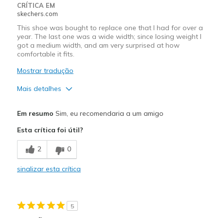
Width
Feels true to width
CRÍTICA EM
skechers.com
Sizing
Feels true to size
View On Shoes
Shoes are for Wearing
This shoe was bought to replace one that I had for over a
year. The last one was a wide width; since losing weight I
got a medium width, and am very surprised at how
comfortable it fits.
Mostrar tradução
Mais detalhes
Prós
Em resumo
Sim, eu recomendaria a um amigo
Breathe Well
Esta crítica foi útil?
Comfortable
2
0
Contras
sinalizar esta crítica
Need Break In
Melhores utilizações
5
Casual Wear