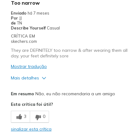
Too narrow
Sizing
Feels true to size
Enviado
há 7 meses
View On Shoes
Shoes are for Wearing
Por
JJ
de
TN
Describe Yourself
Casual
CRÍTICA EM
skechers.com
They are DEFINITELY too narrow & after wearing them all
day, your feet definitely sore
Mostrar tradução
Mais detalhes
Prós
Em resumo
Não, eu não recomendaria a um amigo
Attractive Design
Esta crítica foi útil?
Breathe Well
3
0
Comfortable
sinalizar esta crítica
Durable