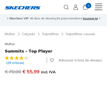
0
Men
MENU
⭐
Skechers VIP:
45 dias de devolução para membros
Inscreve-te
⭐

Mulher
Calçado
Sapatilhas
Sapatilhas casuais
Mulher
Summits - Top Player
5 de 5 – Classificação do cliente
Adicionar à lista de desejos
(29 críticas)
Preço com desconto de
€ 70,00
para
€ 55,99
incl. IVA