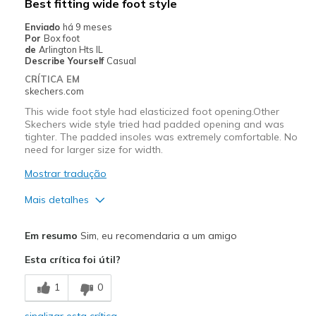
Best fitting wide foot style
Travel
Enviado
há 9 meses
Por
Box foot
Width
Feels true to width
de
Arlington Hts IL
Describe Yourself
Casual
Sizing
Feels true to size
CRÍTICA EM
View On Shoes
Shoes are for Wearing
skechers.com
This wide foot style had elasticized foot opening.Other
Skechers wide style tried had padded opening and was
tighter. The padded insoles was extremely comfortable. No
need for larger size for width.
Mostrar tradução
Mais detalhes
Prós
Em resumo
Sim, eu recomendaria a um amigo
Attractive Design
Esta crítica foi útil?
Breathe Well
1
0
Comfortable
sinalizar esta crítica