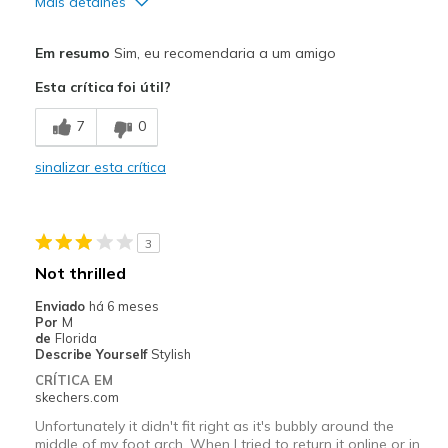
Mais detalhes
Prós
Em resumo
Sim, eu recomendaria a um amigo
Comfortable
Esta crítica foi útil?
Melhores utilizações
7
0
Casual Wear
sinalizar esta crítica
Width
Feels true to width
Sizing
Feels true to size
View On Shoes
Shoes are for Wearing
3
Not thrilled
Enviado
há 6 meses
Por
M
de
Florida
Describe Yourself
Stylish
CRÍTICA EM
skechers.com
Unfortunately it didn't fit right as it's bubbly around the
middle of my foot arch. When I tried to return it online or in