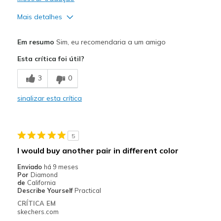
Mais detalhes
Prós
Em resumo
Sim, eu recomendaria a um amigo
Breathe Well
Esta crítica foi útil?
Comfortable
3
0
Contras
sinalizar esta crítica
have not noticed any yet
Melhores utilizações
5
Casual Wear
I would buy another pair in different color
Width
Feels true to width
Enviado
há 9 meses
Sizing
Feels true to size
Por
Diamond
de
California
View On Shoes
I'm Really Into Shoes
Describe Yourself
Practical
CRÍTICA EM
skechers.com