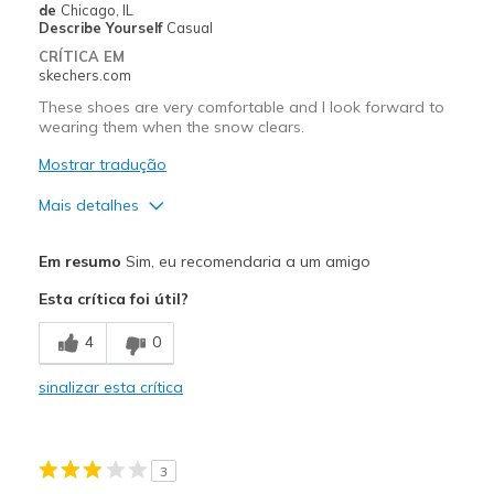
Melhores utilizações
de
Chicago, IL
Describe Yourself
Casual
Casual Wear
CRÍTICA EM
skechers.com
Width
Feels too wide
These shoes are very comfortable and I look forward to
Sizing
Feels full size too big
wearing them when the snow clears.
View On Shoes
I'm Into Shoes
Mostrar tradução
Mais detalhes
Prós
Em resumo
Sim, eu recomendaria a um amigo
Attractive Design
Esta crítica foi útil?
Comfortable
4
0
Stylish
sinalizar esta crítica
Melhores utilizações
Casual Wear
3
Width
Feels true to width