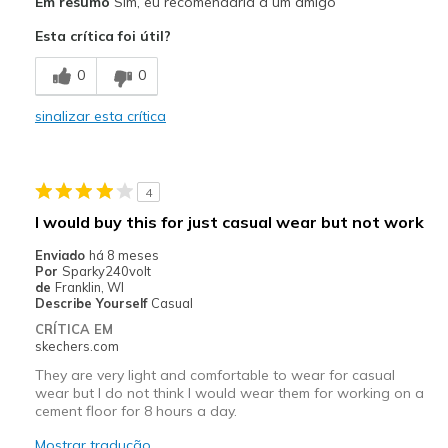
Em resumo
Sim, eu recomendaria a um amigo
Breathe Well
Esta crítica foi útil?
Comfortable
0
0
Stylish
sinalizar esta crítica
Contras
Could find no 'cons'
4
Melhores utilizações
I would buy this for just casual wear but not work
Casual Wear
Enviado
há 8 meses
Por
Sparky240volt
Width
Feels true to width
de
Franklin, WI
Describe Yourself
Casual
Sizing
Feels true to size
CRÍTICA EM
View On Shoes
Shoes are for Wearing
skechers.com
They are very light and comfortable to wear for casual
wear but I do not think I would wear them for working on a
cement floor for 8 hours a day.
Mostrar tradução