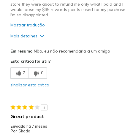
store they were about to refund me only what I paid and I
would loose my $35 rewards points i used for my purchase.
I'm so disappointed
Mostrar tradução
Mais detalhes
Prós
Em resumo
Não, eu não recomendaria a um amigo
Attractive Design
Esta crítica foi útil?
Breathe Well
7
0
Comfortable
sinalizar esta crítica
Durable
Stylish
4
Contras
Great product
Too wide and bubbly
Enviado
há 7 meses
Por
Shado