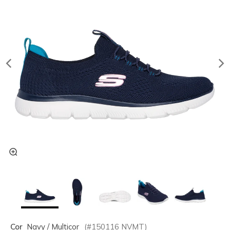
Cor
Navy / Multicor
(#
150116
NVMT
)