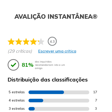
AVALIÇÃO INSTANTÂNEA®
4.3
(29 críticas)
Escrever uma crítica
dos inquiridos
81%
recomendariam isto a um
amigo.
Distribuição das classificações
5 estrelas
17
4 estrelas
7
3 estrelas
3