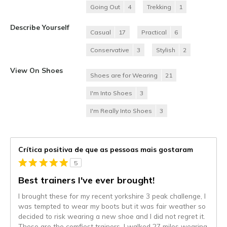
Going Out
4
Trekking
1
Describe Yourself
Casual
17
Practical
6
Conservative
3
Stylish
2
View On Shoes
Shoes are for Wearing
21
I'm Into Shoes
3
I'm Really Into Shoes
3
Crítica positiva de que as pessoas mais gostaram
5
Best trainers I've ever brought!
I brought these for my recent yorkshire 3 peak challenge, I
was tempted to wear my boots but it was fair weather so
decided to risk wearing a new shoe and I did not regret it.
These are the comfiest trainers. I walked 27 miles wearing