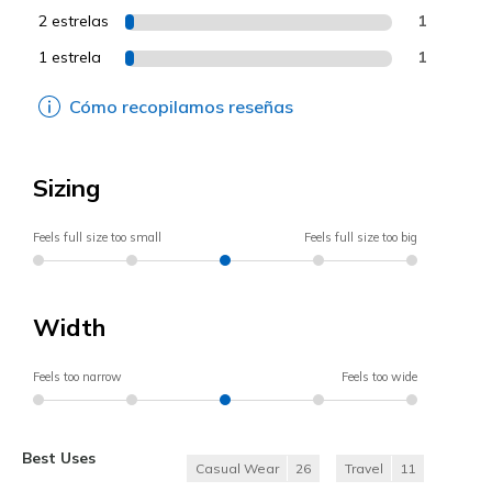
2 estrelas
1
1 estrela
1
Cómo recopilamos reseñas
Sizing
Feels full size too small
Feels full size too big
Width
Feels too narrow
Feels too wide
Best Uses
Casual Wear
26
Travel
11