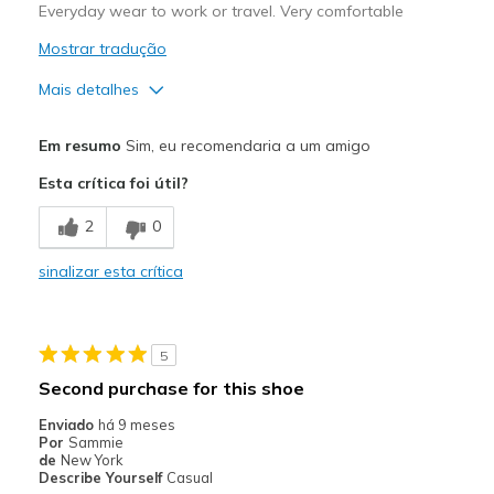
Everyday wear to work or travel. Very comfortable
Mostrar tradução
Mais detalhes
Prós
Em resumo
Sim, eu recomendaria a um amigo
Attractive Design
Esta crítica foi útil?
Breathe Well
2
0
Comfortable
sinalizar esta crítica
Durable
Stylish
5
Melhores utilizações
Second purchase for this shoe
Casual Wear
Enviado
há 9 meses
Por
Sammie
Travel
de
New York
Describe Yourself
Casual