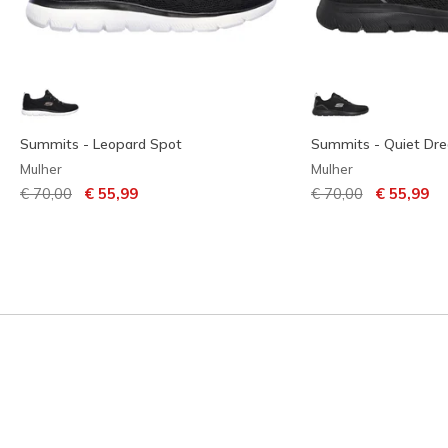
Summits - Leopard Spot
Summits - Quiet Dr
Mulher
Mulher
Preço com desconto de
para
Preço com descont
para
€ 70,00
€ 55,99
€ 70,00
€ 55,99