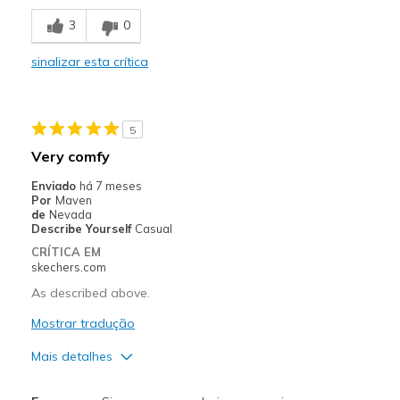
Comfortable
3
0
Durable
sinalizar esta crítica
Stylish
Melhores utilizações
5
Casual Wear
Very comfy
Width
Feels true to width
Enviado
há 7 meses
Por
Maven
Sizing
Feels true to size
de
Nevada
View On Shoes
Shoes are for Wearing
Describe Yourself
Casual
CRÍTICA EM
skechers.com
As described above.
Mostrar tradução
Mais detalhes
Prós