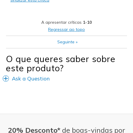
Melhores utilizações
Casual Wear
A apresentar críticas
1-10
Travel
Regressar ao topo
Width
Feels true to width
Seguinte
»
Sizing
Feels true to size
View On Shoes
Shoes are for Wearing
O que queres saber sobre
este produto?
Ask a Question
20% Desconto*
de boas-vindas por