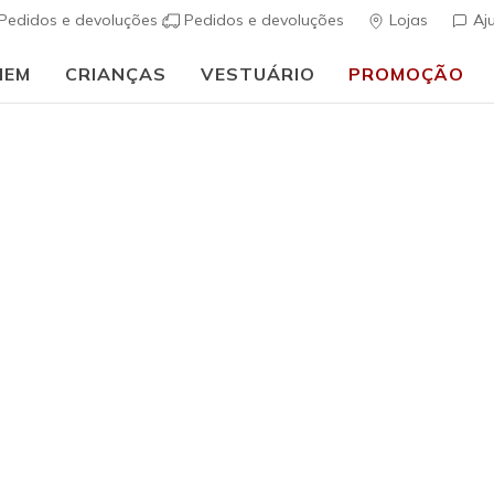
Pedidos e devoluções
Pedidos e devoluções
Lojas
Aj
MEM
CRIANÇAS
VESTUÁRIO
PROMOÇÃO
🎒 Guia de regresso às aulas:
COMPRAR AGORA
ais
Mulher
SKX 92 - 
(
4$7 de 5 – Class
€ 75,00
i
Cor
Preto / Pra