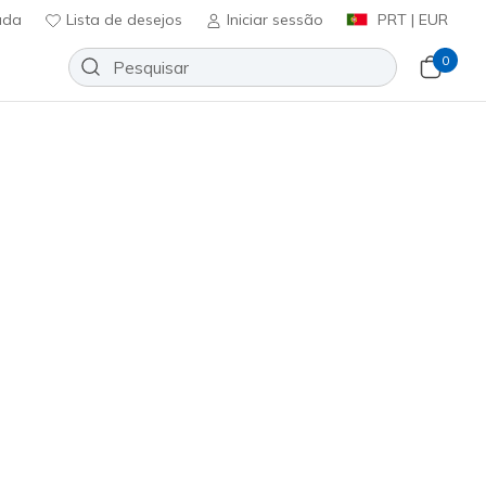
uda
Lista de desejos
Iniciar sessão
PRT | EUR
0
Perfectly Shimmered
Adicionar à lista de desejos
2 críticas)
ificação do cliente
ncl. IVA
teado
(#
185450
BKSL
)