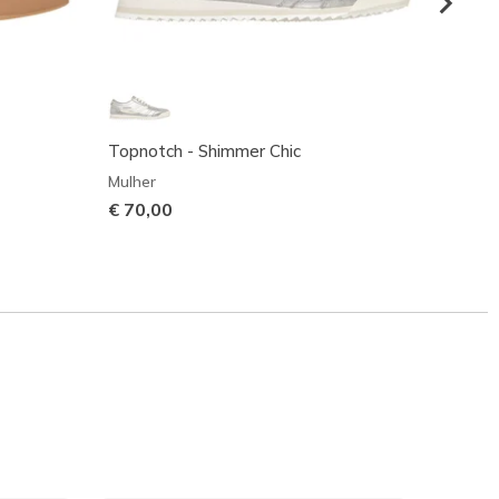
Topnotch - Shimmer Chic
Topno
Mulher
Mulher
€ 70,00
€ 70,