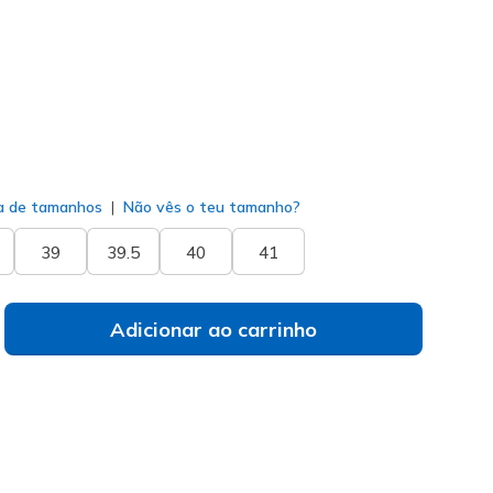
selecionado
a de tamanhos
Não vês o teu tamanho?
39
39.5
40
41
Adicionar ao carrinho