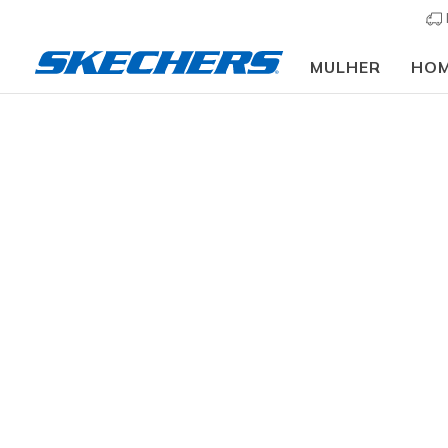
MULHER
HO
Mulher
Calçado
Sapatilhas
Sapatilhas casu