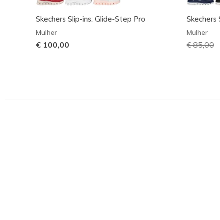
Skechers Slip-ins: Glide-Step Pro
Skechers S
Mulher
Mulher
€ 100,00
Preço co
€ 85,00
p