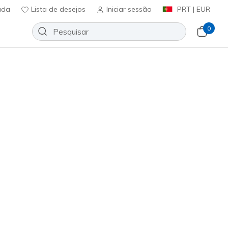
uda
Lista de desejos
Iniciar sessão
PRT | EUR
0
o para membros
Inscreve-te
⭐
lip-ins: Glide-Step - Cozy Fit At
Adicionar à lista de desejos
191 críticas)
icação do cliente
ncl. IVA