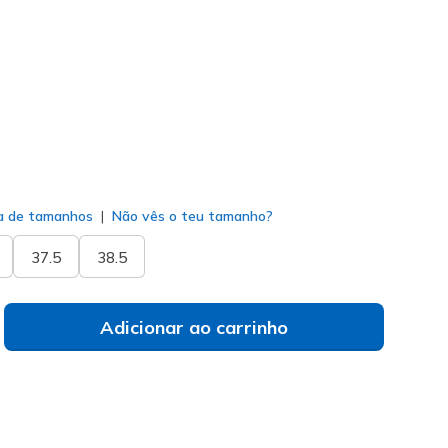
104556
SLT
)
do
a de tamanhos
Não vês o teu tamanho?
37.5
38.5
Adicionar ao carrinho