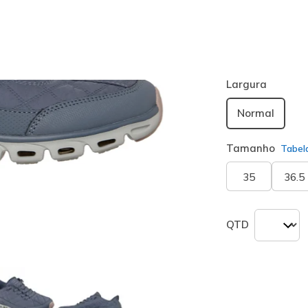
Cor
Cinzento
(#
seleciona
Largura
Normal
Tamanho
Tabel
35
36.5
QTD