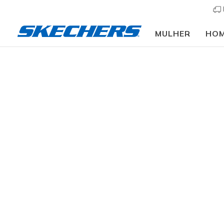
MULHER
HO
Mulher
Calçado
Sapatilhas
Sapatilhas casu