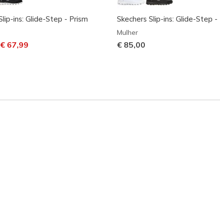
lip-ins: Glide-Step - Prism
Skechers Slip-ins: Glide-Step -
Mulher
m desconto de
ara
€ 67,99
€ 85,00