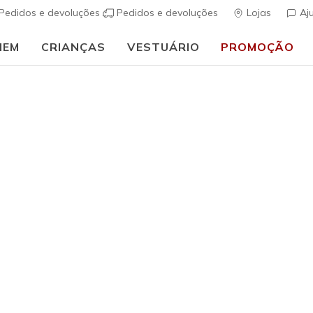
Pedidos e devoluções
Pedidos e devoluções
Lojas
Aj
MEM
CRIANÇAS
VESTUÁRIO
PROMOÇÃO
⭐
Skechers VIP:
45 dias de devoluçã
ais
Mulher
Skechers S
Ease
(
4 de 5 – Classif
€ 85,00
i