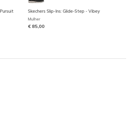
 Pursuit
Skechers Slip-Ins: Glide-Step - Vibey
Skeche
Mulher
Mulher
€ 85,00
€ 95,