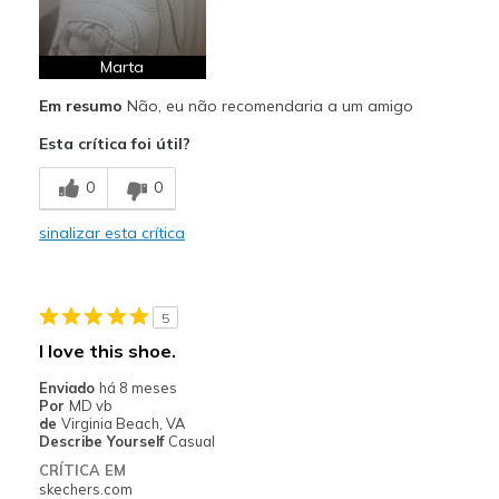
Confortáveis
Design atraente
Marta
Em resumo
Não, eu não recomendaria a um amigo
Contras
Esta crítica foi útil?
Desgastam-se facilmente
0
0
a "pele" começou a partir rápido
sinalizar esta crítica
Melhores utilizações
Calçado casual
Largura
Parecem de acordo com o
5
número
I love this shoe.
Números
Parecem de acordo com o
número
Enviado
há 8 meses
Por
MD vb
Os melhores usos
Calçado casual
de
Virginia Beach, VA
Opinião sobre
Gosto de sapatos
Describe Yourself
Casual
calçado
CRÍTICA EM
skechers.com