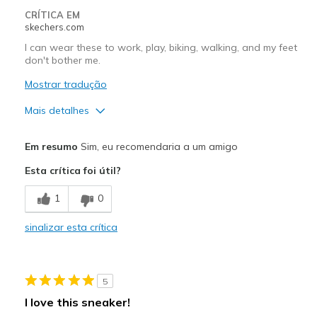
CRÍTICA EM
skechers.com
I can wear these to work, play, biking, walking, and my feet
don't bother me.
Mostrar tradução
Mais detalhes
Prós
Em resumo
Sim, eu recomendaria a um amigo
Attractive Design
Esta crítica foi útil?
Breathe Well
1
0
Comfortable
sinalizar esta crítica
Durable
Stylish
5
Melhores utilizações
I love this sneaker!
Casual Wear