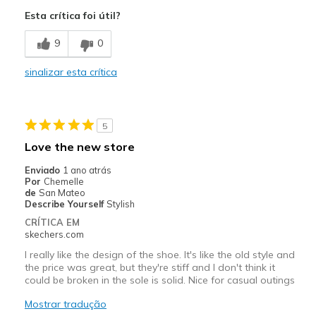
Esta crítica foi útil?
Stylish
9
0
Melhores utilizações
Casual Wear
sinalizar esta crítica
Going Out
Travel
5
Love the new store
Width
Feels true to width
Enviado
1 ano atrás
Sizing
Feels true to size
Por
Chemelle
View On Shoes
I'm Into Shoes
de
San Mateo
Describe Yourself
Stylish
CRÍTICA EM
skechers.com
I really like the design of the shoe. It's like the old style and
the price was great, but they're stiff and I don't think it
could be broken in the sole is solid. Nice for casual outings
Mostrar tradução