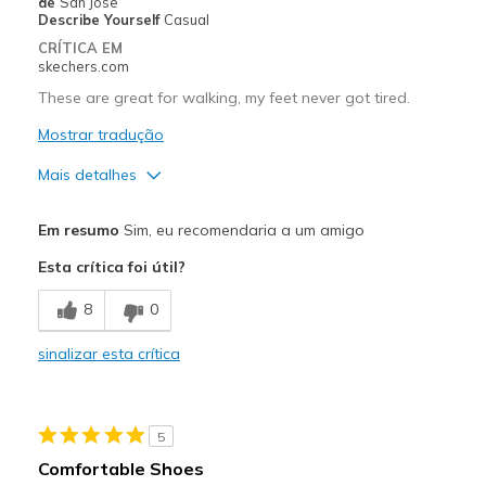
de
San Jose
Describe Yourself
Casual
CRÍTICA EM
skechers.com
These are great for walking, my feet never got tired.
Mostrar tradução
Mais detalhes
Prós
Em resumo
Sim, eu recomendaria a um amigo
Attractive Design
Esta crítica foi útil?
Breathe Well
8
0
Comfortable
sinalizar esta crítica
Stylish
Melhores utilizações
5
Casual Wear
Comfortable Shoes