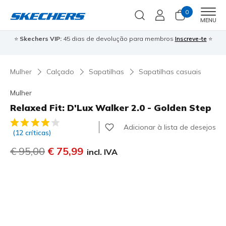
0
Men
MENU
⭐
Skechers VIP:
45 dias de devolução para membros
Inscreve-te
⭐

Mulher
Calçado
Sapatilhas
Sapatilhas casuais
Mulher
Relaxed Fit: D'Lux Walker 2.0 - Golden Step
4$2 de 5 – Classificação do cliente
Adicionar à lista de desejos
(12 críticas)
Preço com desconto de
€ 95,00
para
€ 75,99
incl. IVA