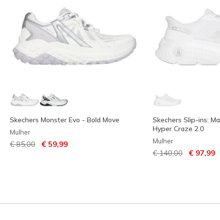
Skechers Monster Evo - Bold Move
Skechers Slip-ins: M
Hyper Craze 2.0
Mulher
Mulher
Preço com desconto de
para
€ 85,00
€ 59,99
Preço com descont
para
€ 140,00
€ 97,99