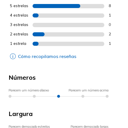
5 estrelas
8
4 estrelas
1
3 estrelas
0
2 estrelas
2
1 estrela
1
Cómo recopilamos reseñas
Números
Parecem um número abaixo
Parecem um número acima
Largura
Parecem demasiado estreitos
Parecem demasiado largos