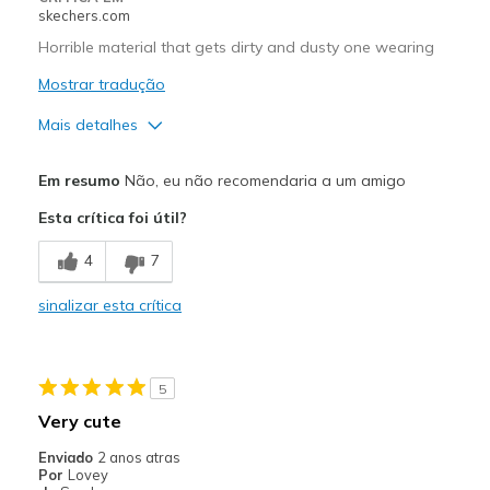
skechers.com
Special Occasions
Horrible material that gets dirty and dusty one wearing
Travel
Mostrar tradução
View On Shoes
I'm Into Shoes
Mais detalhes
Contras
Em resumo
Não, eu não recomendaria a um amigo
Need Break In
Esta crítica foi útil?
Poor Cushioning
4
7
Poor Quality
sinalizar esta crítica
Wear Out Quickly
Melhores utilizações
5
Casual Wear
Very cute
Width
Feels too wide
Enviado
2 anos atras
Por
Lovey