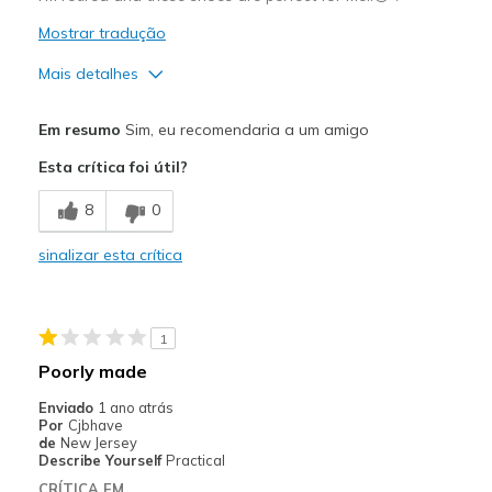
Mostrar tradução
Mais detalhes
Prós
Em resumo
Sim, eu recomendaria a um amigo
Attractive Design
Esta crítica foi útil?
Breathe Well
8
0
Comfortable
sinalizar esta crítica
Durable
Stylish
1
💚💚💚
Poorly made
Melhores utilizações
Enviado
1 ano atrás
Por
Cjbhave
Casual Wear
de
New Jersey
Describe Yourself
Practical
Going Out
CRÍTICA EM