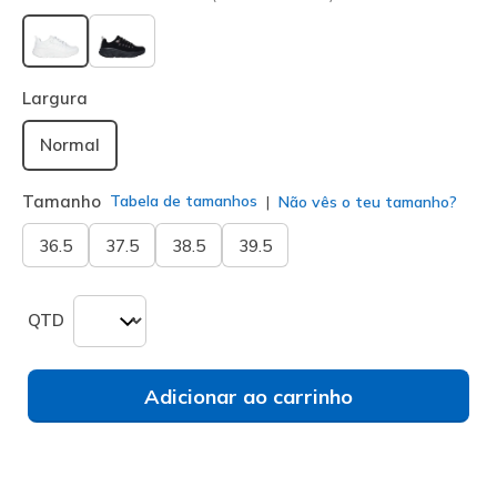
selecionado
Largura
Normal
Tamanho
Tabela de tamanhos
Não vês o teu tamanho?
36.5
37.5
38.5
39.5
QTD
Adicionar ao carrinho