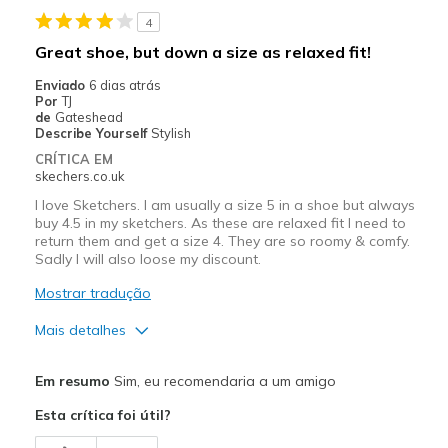
4
Great shoe, but down a size as relaxed fit!
Enviado
6 dias atrás
Por
TJ
de
Gateshead
Describe Yourself
Stylish
CRÍTICA EM
skechers.co.uk
I love Sketchers. I am usually a size 5 in a shoe but always
buy 4.5 in my sketchers. As these are relaxed fit I need to
return them and get a size 4. They are so roomy & comfy.
Sadly I will also loose my discount.
Mostrar tradução
Mais detalhes
Prós
Em resumo
Sim, eu recomendaria a um amigo
Attractive Design
Esta crítica foi útil?
Breathe Well