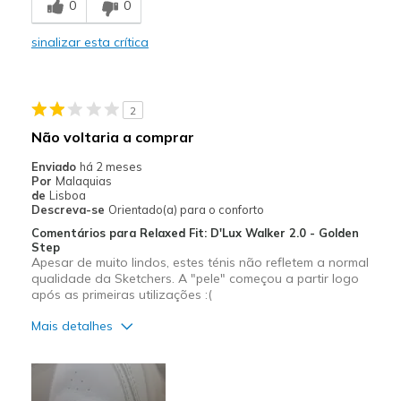
0
0
Comfortable
sinalizar esta crítica
Durable
Stylish
2
Melhores utilizações
Não voltaria a comprar
Casual Wear
Enviado
há 2 meses
Por
Malaquias
Going Out
de
Lisboa
Descreva-se
Orientado(a) para o conforto
Travel
Comentários para Relaxed Fit: D'Lux Walker 2.0 - Golden
Step
Sizing
Apesar de muito lindos, estes ténis não refletem a normal
Feels full size too big
qualidade da Sketchers. A "pele" começou a partir logo
View On Shoes
Shoes are for Wearing
após as primeiras utilizações :(
Mais detalhes
Prós
Apoio adequado para o pé