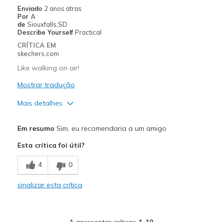
Travel
Enviado
2 anos atras
Por
A
Width
Feels true to width
de
Siouxfalls,SD
Describe Yourself
Practical
Sizing
Feels true to size
CRÍTICA EM
View On Shoes
I'm Into Shoes
skechers.com
Like walking on air!
Mostrar tradução
Mais detalhes
Prós
Em resumo
Sim, eu recomendaria a um amigo
Comfortable
Esta crítica foi útil?
Stylish
4
0
Sizing
Feels true to size
sinalizar esta crítica
View On Shoes
Shoes are for Wearing
A apresentar críticas
1-10