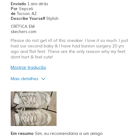
Enviado
1 ano atrás
Por
Sepceli
Going Out
de
Tucson, AZ
Describe Yourself
Stylish
Special Occasions
CRÍTICA EM
skechers.com
Travel
Please do not get rif of this sneaker. I love it so much. I just
had our second baby & I have had bunion surgery 20 yrs
Width
Feels true to width
ago and flat feet. These are the only reason why my feet
Sizing
Feels true to size
dont hurt & feel cute!
View On Shoes
I'm Into Shoes
Mostrar tradução
Mais detalhes
Prós
Attractive Design
Breathe Well
Comfortable
Em resumo
Sim, eu recomendaria a um amigo
Durable