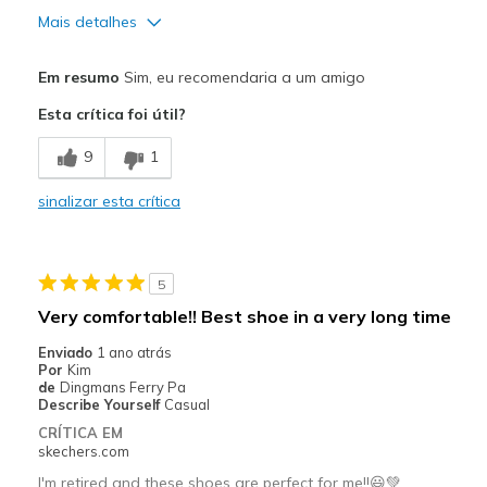
Mais detalhes
Prós
Em resumo
Sim, eu recomendaria a um amigo
Attractive Design
Esta crítica foi útil?
Stylish
9
1
Contras
sinalizar esta crítica
Stiff while walkin
Melhores utilizações
5
Casual Wear
Very comfortable!! Best shoe in a very long time
Sizing
Feels true to size
Enviado
1 ano atrás
View On Shoes
I'm Into Shoes
Por
Kim
de
Dingmans Ferry Pa
Describe Yourself
Casual
CRÍTICA EM
skechers.com
I'm retired and these shoes are perfect for me!!😃💚