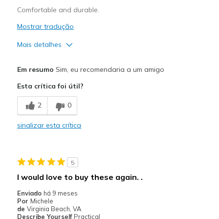
Comfortable and durable.
Mostrar tradução
Mais detalhes
Prós
Em resumo
Sim, eu recomendaria a um amigo
Attractive Design
Esta crítica foi útil?
Comfortable
2
0
Durable
sinalizar esta crítica
Width
Feels true to width
Sizing
Feels true to size
5
I would love to buy these again. .
Enviado
há 9 meses
Por
Michele
de
Virginia Beach, VA
Describe Yourself
Practical