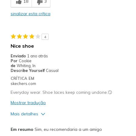
18
3
Size too long
sinalizar esta crítica
Melhores utilizações
Casual Wear
4
Width
Feels true to width
Nice shoe
Sizing
Feels full size too big
Enviado
1 ano atrás
View On Shoes
Shoes are for Wearing
Por
Cookie
de
Whiting, In
Describe Yourself
Casual
CRÍTICA EM
skechers.com
Everyday wear. Shoe laces keep coming undone.😏
Mostrar tradução
Mais detalhes
Prós
Em resumo
Sim, eu recomendaria a um amigo
Attractive Design