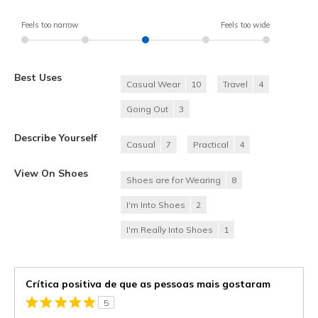
Feels too narrow
Feels too wide
Best Uses
Casual Wear
10
Travel
4
Going Out
3
Describe Yourself
Casual
7
Practical
4
View On Shoes
Shoes are for Wearing
8
I'm Into Shoes
2
I'm Really Into Shoes
1
Crítica positiva de que as pessoas mais gostaram
5