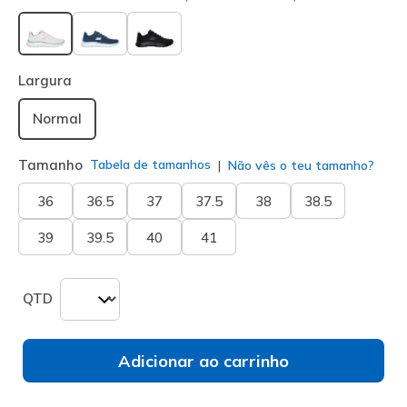
selecionado
Largura
Normal
Tamanho
Tabela de tamanhos
Não vês o teu tamanho?
36
36.5
37
37.5
38
38.5
39
39.5
40
41
QTD
Adicionar ao carrinho