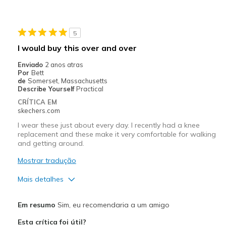
Durable
Melhores utilizações
5
Casual Wear
I would buy this over and over
Travel
Enviado
2 anos atras
Por
Bett
Width
Feels true to width
de
Somerset, Massachusetts
Describe Yourself
Practical
Sizing
Feels true to size
CRÍTICA EM
View On Shoes
I'm Into Shoes
skechers.com
I wear these just about every day. I recently had a knee
replacement and these make it very comfortable for walking
and getting around.
Mostrar tradução
Mais detalhes
Prós
Em resumo
Sim, eu recomendaria a um amigo
Attractive Design
Esta crítica foi útil?