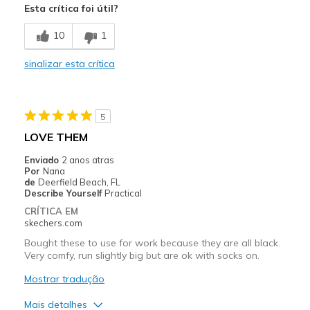
Esta crítica foi útil?
Stylish
10
1
Contras
sinalizar esta crítica
Shoe laces keep coming undone.
Melhores utilizações
5
Casual Wear
LOVE THEM
Width
Feels true to width
Enviado
2 anos atras
Sizing
Feels true to size
Por
Nana
de
Deerfield Beach, FL
View On Shoes
Shoes are for Wearing
Describe Yourself
Practical
CRÍTICA EM
skechers.com
Bought these to use for work because they are all black.
Very comfy, run slightly big but are ok with socks on.
Mostrar tradução
Mais detalhes