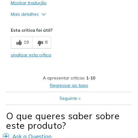
Mostrar tradução
Mais detalhes
Prós
Esta crítica foi útil?
Comfortable
19
8
Width
Feels true to width
sinalizar esta crítica
Sizing
Feels true to size
View On Shoes
Shoes are for Wearing
A apresentar críticas
1-10
Regressar ao topo
Seguinte
»
O que queres saber sobre
este produto?
Ask a Question