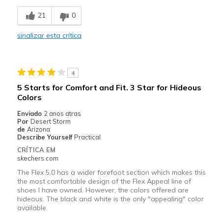
Breathe Well
21
0
Comfortable
sinalizar esta crítica
Durable
Melhores utilizações
4
Casual Wear
5 Starts for Comfort and Fit. 3 Star for Hideous
Colors
Going Out
Enviado
2 anos atras
Travel
Por
Desert Storm
de
Arizona
Width
Describe Yourself
Practical
Feels true to width
Sizing
Feels true to size
CRÍTICA EM
skechers.com
View On Shoes
Shoes are for Wearing
The Flex 5.0 has a wider forefoot section which makes this
the most comfortable design of the Flex Appeal line of
shoes I have owned. However, the colors offered are
hideous. The black and white is the only "appealing" color
available.