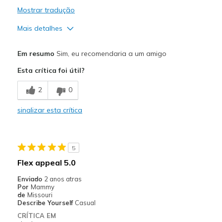
Mostrar tradução
Mais detalhes
Prós
Em resumo
Sim, eu recomendaria a um amigo
Attractive Design
Esta crítica foi útil?
Comfortable
2
0
Durable
sinalizar esta crítica
Stylish
Contras
5
Need Break In
Flex appeal 5.0
Melhores utilizações
Enviado
2 anos atras
Por
Mammy
Casual Wear
de
Missouri
Describe Yourself
Casual
Width
Feels true to width
CRÍTICA EM