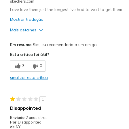
Sizing
Feels true to size
skechers.com
View On Shoes
Shoes are for Wearing
Love love them just the longest I've had to wait to get them
Mostrar tradução
Mais detalhes
Prós
Em resumo
Sim, eu recomendaria a um amigo
Attractive Design
Esta crítica foi útil?
Breathe Well
3
0
Comfortable
sinalizar esta crítica
Durable
Stylish
1
Melhores utilizações
Disappointed
Casual Wear
Enviado
2 anos atras
Por
Disappointed
Going Out
de
NY