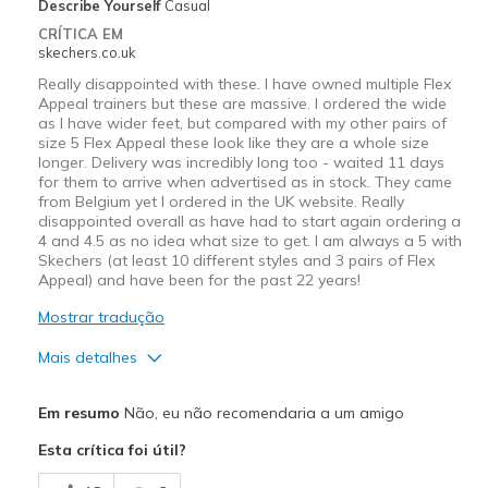
Describe Yourself
Casual
CRÍTICA EM
skechers.co.uk
Really disappointed with these. I have owned multiple Flex
Appeal trainers but these are massive. I ordered the wide
as I have wider feet, but compared with my other pairs of
size 5 Flex Appeal these look like they are a whole size
longer. Delivery was incredibly long too - waited 11 days
for them to arrive when advertised as in stock. They came
from Belgium yet I ordered in the UK website. Really
disappointed overall as have had to start again ordering a
4 and 4.5 as no idea what size to get. I am always a 5 with
Skechers (at least 10 different styles and 3 pairs of Flex
Appeal) and have been for the past 22 years!
Mostrar tradução
Mais detalhes
Prós
Em resumo
Não, eu não recomendaria a um amigo
Comfortable
Esta crítica foi útil?
Contras