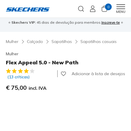
0
Men
MENU
⭐
Skechers VIP:
45 dias de devolução para membros
Inscreve-te
⭐

Mulher
Calçado
Sapatilhas
Sapatilhas casuais
Mulher
Flex Appeal 5.0 - New Path
3$8 de 5 – Classificação do cliente
Adicionar à lista de desejos
(13 críticas)
€ 75,00
incl. IVA