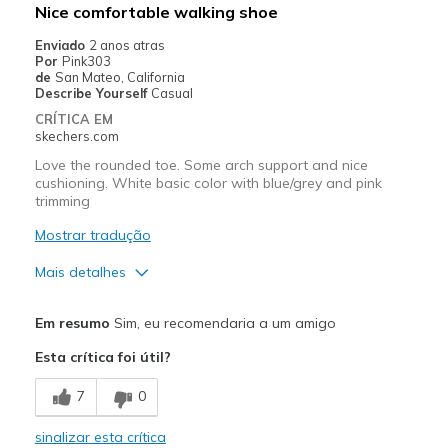
Nice comfortable walking shoe
Enviado
2 anos atras
Por
Pink303
de
San Mateo, California
Describe Yourself
Casual
CRÍTICA EM
skechers.com
Love the rounded toe. Some arch support and nice
cushioning. White basic color with blue/grey and pink
trimming
Mostrar tradução
Mais detalhes
Prós
Em resumo
Sim, eu recomendaria a um amigo
Attractive Design
Esta crítica foi útil?
Breathe Well
7
0
Comfortable
sinalizar esta crítica