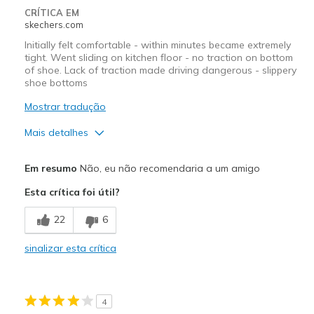
CRÍTICA EM
Width
Feels true to width
skechers.com
Sizing
Feels true to size
Initially felt comfortable - within minutes became extremely
View On Shoes
Shoes are for Wearing
tight. Went sliding on kitchen floor - no traction on bottom
of shoe. Lack of traction made driving dangerous - slippery
shoe bottoms
Mostrar tradução
Mais detalhes
Prós
Em resumo
Não, eu não recomendaria a um amigo
Attractive Design
Esta crítica foi útil?
Contras
22
6
No Traction on bottom of shoe
sinalizar esta crítica
Width
Feels too narrow
Sizing
Feels full size too small
4