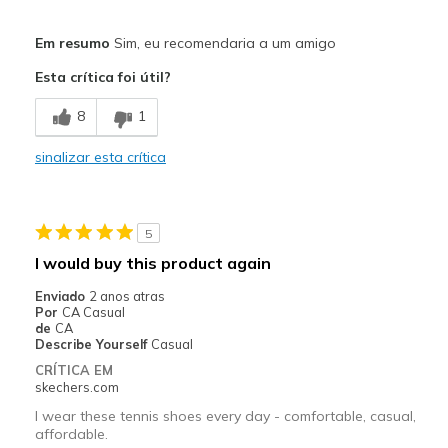
Prós
Em resumo
Sim, eu recomendaria a um amigo
Comfortable
Esta crítica foi útil?
Stylish
8
1
Melhores utilizações
sinalizar esta crítica
Casual Wear
Travel
5
Width
Feels true to width
I would buy this product again
Sizing
Feels true to size
Enviado
2 anos atras
View On Shoes
I'm Into Shoes
Por
CA Casual
de
CA
Describe Yourself
Casual
CRÍTICA EM
skechers.com
I wear these tennis shoes every day - comfortable, casual,
affordable.