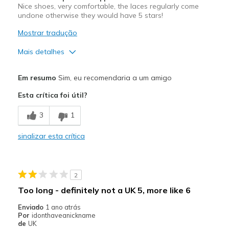
Nice shoes, very comfortable, the laces regularly come
undone otherwise they would have 5 stars!
Mostrar tradução
Mais detalhes
Prós
Em resumo
Sim, eu recomendaria a um amigo
Comfortable
Esta crítica foi útil?
Melhores utilizações
3
1
Casual Wear
sinalizar esta crítica
Width
Feels true to width
Sizing
Feels true to size
View On Shoes
Shoes are for Wearing
2
Too long - definitely not a UK 5, more like 6
Enviado
1 ano atrás
Por
idonthaveanickname
de
UK