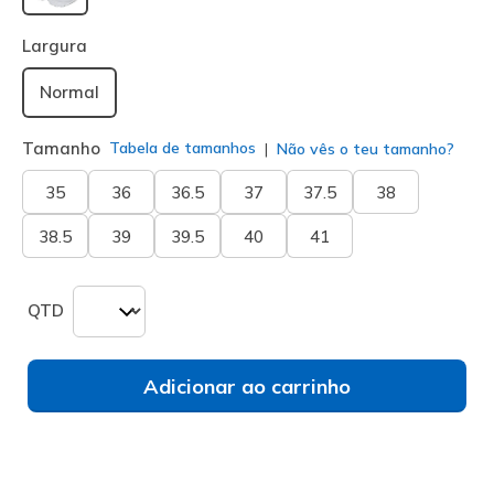
selecionado
Largura
Normal
Tamanho
Tabela de tamanhos
Não vês o teu tamanho?
35
36
36.5
37
37.5
38
38.5
39
39.5
40
41
QTD
Adicionar ao carrinho