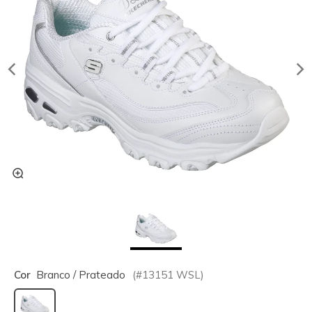
Cor
Branco / Prateado
(#
13151
WSL
)