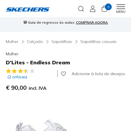
0
Men
MENU
AR AGORA
⭐
Skechers VIP:
45 dias de devolução para membros
Mulher
Calçado
Sapatilhas
Sapatilhas casuais
Mulher
D'Lites - Endless Dream
4$3 de 5 – Classificação do cliente
Adicionar à lista de desejos
(2 críticas)
€ 90,00
incl. IVA