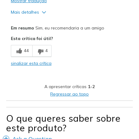
Mostrar tradução
Mais detalhes
Prós
Em resumo
Sim, eu recomendaria a um amigo
Attractive Design
Esta crítica foi útil?
Breathe Well
44
4
Comfortable
sinalizar esta crítica
Durable
Stylish
A apresentar críticas
1-2
Melhores utilizações
Regressar ao topo
Casual Wear
Travel
O que queres saber sobre
este produto?
Width
Feels true to width
Sizing
Feels true to size
Ask a Question