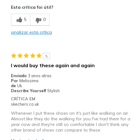
Width
Feels true to width
Esta crítica foi útil?
Sizing
Feels true to size
View On Shoes
I'm Really Into Shoes
5
0
sinalizar esta crítica
5
I would buy these again and again
Enviado
3 anos atras
Por
Melissima
de
Uk
Describe Yourself
Stylish
CRÍTICA EM
skechers.co.uk
Whenever I put these shoes on it's just like walking on air
Almost like they do the walking for you I've had them for a
year now and they're still so comfortable I don't think any
other brand of shoes can compare to these