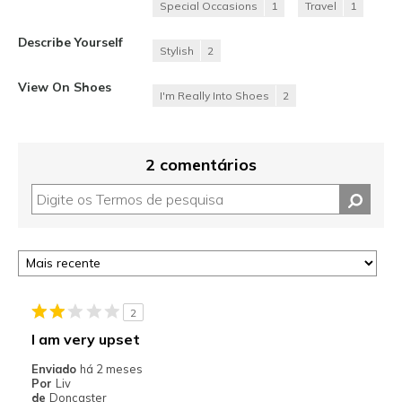
Special Occasions
1
Travel
1
Describe Yourself
Stylish
2
View On Shoes
I'm Really Into Shoes
2
2 comentários
2
I am very upset
Enviado
há 2 meses
Por
Liv
de
Doncaster