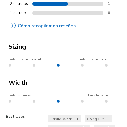
2 estrelas
1
1 estrela
0
Cómo recopilamos reseñas
Sizing
Feels full size too small
Feels full size too big
Width
Feels too narrow
Feels too wide
Best Uses
Casual Wear
1
Going Out
1