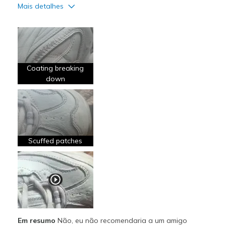
Mais detalhes
Prós
Attractive Design
Breathe Well
Coating breaking
Comfortable
down
Stylish
Contras
Poor Quality
Scuffed patches
Wear Out Quickly
Melhores utilizações
Going Out
Special Occasions
Em resumo
Não, eu não recomendaria a um amigo