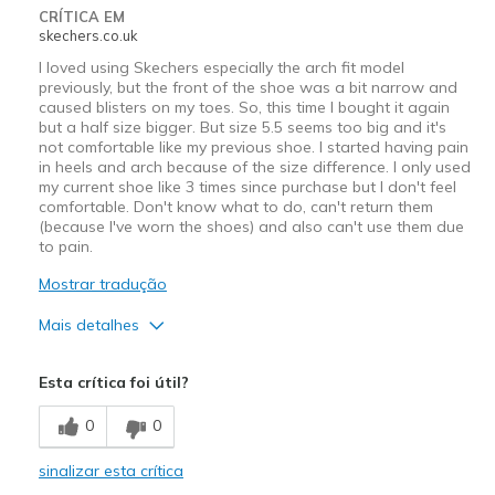
CRÍTICA EM
skechers.co.uk
I loved using Skechers especially the arch fit model
previously, but the front of the shoe was a bit narrow and
caused blisters on my toes. So, this time I bought it again
but a half size bigger. But size 5.5 seems too big and it's
not comfortable like my previous shoe. I started having pain
in heels and arch because of the size difference. I only used
my current shoe like 3 times since purchase but I don't feel
comfortable. Don't know what to do, can't return them
(because I've worn the shoes) and also can't use them due
to pain.
Mostrar tradução
Mais detalhes
Prós
Esta crítica foi útil?
Attractive Design
0
0
Durable
sinalizar esta crítica
Stylish