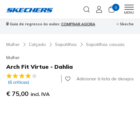
0
Men
MENU
⭐
Skechers VIP:
45 dias de devolução para membros
Inscreve-te
⭐

Mulher
Calçado
Sapatilhas
Sapatilhas casuais
Mulher
Arch Fit Virtue - Dahlia
5 de 5 – Classificação do cliente
Adicionar à lista de desejos
(6 críticas)
€ 75,00
incl. IVA