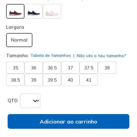
selecionado
Largura
Normal
Tamanho
Tabela de tamanhos
Não vês o teu tamanho?
35
36
36.5
37
37.5
38
38.5
39
39.5
40
41
QTD
Adicionar ao carrinho