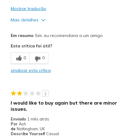
Mostrar tradução
Mais detalhes
Prós
Em resumo
Sim, eu recomendaria a um amigo
Attractive Design
Esta crítica foi útil?
Comfortable
0
0
Melhores utilizações
sinalizar esta crítica
Casual Wear
Travel
2
Width
Feels true to width
I would like to buy again but there are minor
Sizing
Feels true to size
issues.
View On Shoes
I'm Into Shoes
Enviado
1 mês atrás
Por
Ash
de
Nottingham, UK
Describe Yourself
Casual