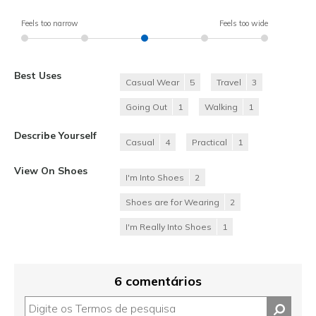
Feels too narrow
Feels too wide
Best Uses
Casual Wear
5
Travel
3
Going Out
1
Walking
1
Describe Yourself
Casual
4
Practical
1
View On Shoes
I'm Into Shoes
2
Shoes are for Wearing
2
I'm Really Into Shoes
1
6 comentários