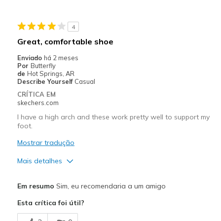
Melhores utilizações
4
Casual Wear
Great, comfortable shoe
Walking
Enviado
há 2 meses
Por
Butterfly
Width
Feels too wide
de
Hot Springs, AR
Describe Yourself
Casual
Sizing
Feels half size too big
CRÍTICA EM
View On Shoes
I'm Into Shoes
skechers.com
I have a high arch and these work pretty well to support my
foot.
Mostrar tradução
Mais detalhes
Prós
Em resumo
Sim, eu recomendaria a um amigo
Attractive Design
Esta crítica foi útil?
Breathe Well