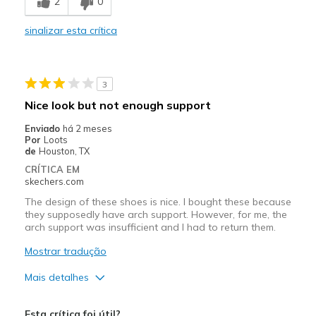
2
0
Comfortable
sinalizar esta crítica
Melhores utilizações
Casual Wear
3
Travel
Nice look but not enough support
Width
Feels true to width
Enviado
há 2 meses
Por
Loots
Sizing
Feels half size too big
de
Houston, TX
View On Shoes
I'm Really Into Shoes
CRÍTICA EM
skechers.com
The design of these shoes is nice. I bought these because
they supposedly have arch support. However, for me, the
arch support was insufficient and I had to return them.
Mostrar tradução
Mais detalhes
Prós
Esta crítica foi útil?