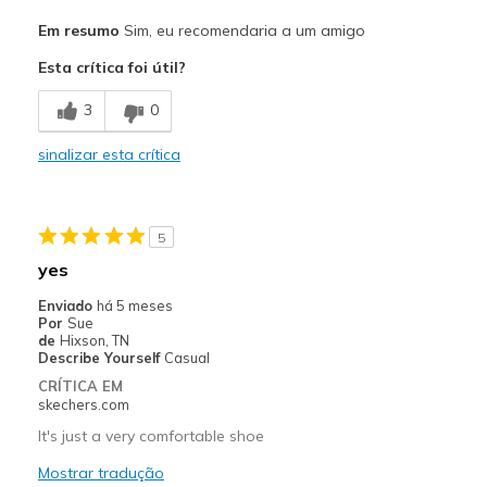
Prós
Em resumo
Sim, eu recomendaria a um amigo
Attractive Design
Esta crítica foi útil?
Comfortable
3
0
Stylish
sinalizar esta crítica
Melhores utilizações
Casual Wear
5
Going Out
yes
Travel
Enviado
há 5 meses
Por
Sue
Width
Feels true to width
de
Hixson, TN
Describe Yourself
Casual
Sizing
Feels true to size
CRÍTICA EM
View On Shoes
Shoes are for Wearing
skechers.com
It's just a very comfortable shoe
Mostrar tradução