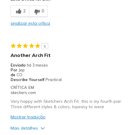
Attractive Design
2
0
Width
Feels true to width
sinalizar esta crítica
Sizing
Feels true to size
5
Another Arch Fit
Enviado
há 3 meses
Por
Jep
de
CO
Describe Yourself
Practical
CRÍTICA EM
skechers.com
Very happy with Sketchers Arch Fit...this is my fourth pair.
Three different styles & colors, lopeasy to wear
Mostrar tradução
Mais detalhes