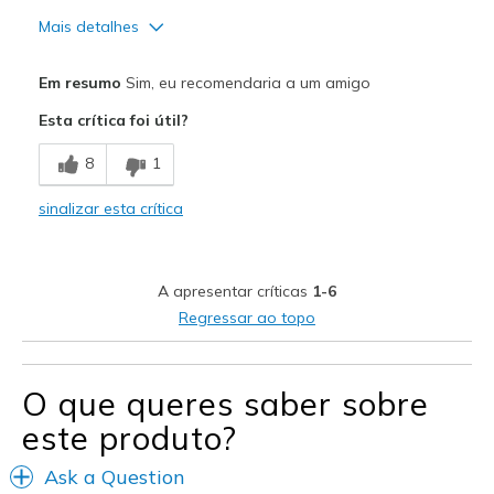
Mais detalhes
Prós
Em resumo
Sim, eu recomendaria a um amigo
Comfortable
Esta crítica foi útil?
Contras
8
1
No cons
sinalizar esta crítica
Melhores utilizações
Casual Wear
A apresentar críticas
1-6
Width
Feels true to width
Regressar ao topo
Sizing
Feels true to size
View On Shoes
Shoes are for Wearing
O que queres saber sobre
este produto?
Ask a Question