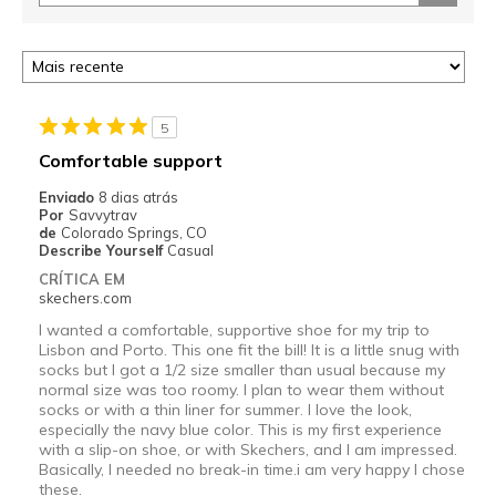
5
Comfortable support
Enviado
8 dias atrás
Por
Savvytrav
de
Colorado Springs, CO
Describe Yourself
Casual
CRÍTICA EM
skechers.com
I wanted a comfortable, supportive shoe for my trip to
Lisbon and Porto. This one fit the bill! It is a little snug with
socks but I got a 1/2 size smaller than usual because my
normal size was too roomy. I plan to wear them without
socks or with a thin liner for summer. I love the look,
especially the navy blue color. This is my first experience
with a slip-on shoe, or with Skechers, and I am impressed.
Basically, I needed no break-in time.i am very happy I chose
these.