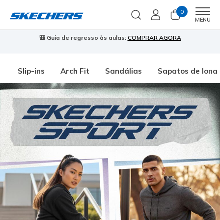
0
Men
MENU
🎒 Guia de regresso às aulas:
COMPRAR AGORA
⭐
Slip-ins
Arch Fit
Sandálias
Sapatos de lona