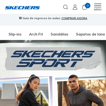
0
Men
MENU
🎒 Guia de regresso às aulas:
COMPRAR AGORA
⭐
Slip-ins
Arch Fit
Sandálias
Sapatos de lona