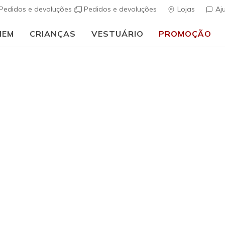
Pedidos e devoluções
Pedidos e devoluções
Lojas
Aj
MEM
CRIANÇAS
VESTUÁRIO
PROMOÇÃO
🎒 Guia de regresso às aulas:
COMPRAR AGORA
h Fit
Sandálias
Sapatos de