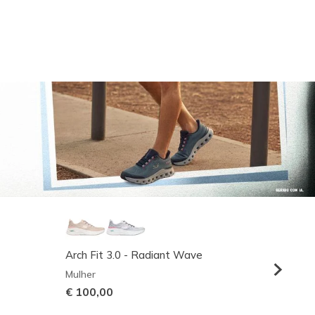
Arch Fit 3.0 - Radiant Wave
Relaxed
Mulher
Homem
€ 100,00
€ 95,0