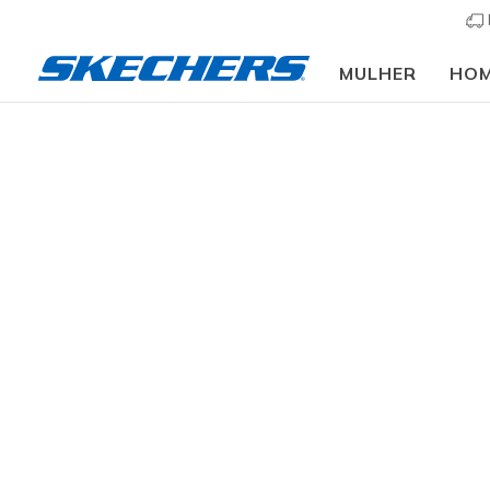
MULHER
HO
Slip-ins
Arc