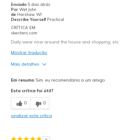
Enviado
5 dias atrás
Por
Wet John
de
Harshaw, WI
Describe Yourself
Practical
CRÍTICA EM
skechers.com
Daily wear now around the house and shopping, etc
Mostrar tradução
Mais detalhes
Prós
Em resumo
Sim, eu recomendaria a um amigo
Attractive Design
Esta crítica foi útil?
Comfortable
0
0
Melhores utilizações
sinalizar esta crítica
Casual Wear
Width
Feels true to width
5