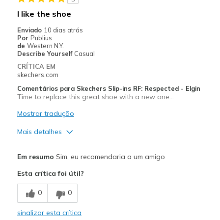
Sizing
Feels half size too small
I like the shoe
View On Shoes
Shoes are for Wearing
Enviado
10 dias atrás
Por
Publius
de
Western N.Y.
Describe Yourself
Casual
CRÍTICA EM
skechers.com
Comentários para Skechers Slip-ins RF: Respected - Elgin
Time to replace this great shoe with a new one…
Mostrar tradução
Mais detalhes
Prós
Em resumo
Sim, eu recomendaria a um amigo
Attractive Design
Esta crítica foi útil?
Comfortable
0
0
Durable
sinalizar esta crítica