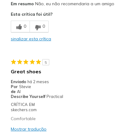
Em resumo
Não, eu não recomendaria a um amigo
Attractive Design
Esta crítica foi útil?
Contras
0
0
Need Break In
sinalizar esta crítica
Width
Feels too narrow
Sizing
Feels full size too small
View On Shoes
Shoes are for Wearing
5
Great shoes
Enviado
há 2 meses
Por
Stevie
de
Al
Describe Yourself
Practical
CRÍTICA EM
skechers.com
Comfortable
Mostrar tradução