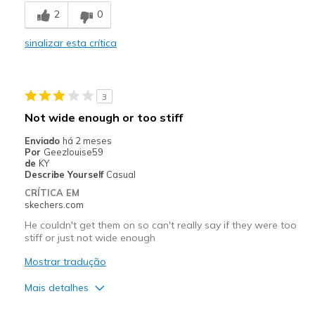
Comfortable
2
0
Stylish
sinalizar esta crítica
Melhores utilizações
Casual Wear
3
Going Out
Not wide enough or too stiff
Travel
Enviado
há 2 meses
Por
Geezlouise59
Width
Feels true to width
de
KY
Describe Yourself
Casual
Sizing
Feels true to size
CRÍTICA EM
View On Shoes
Shoes are for Wearing
skechers.com
He couldn't get them on so can't really say if they were too
stiff or just not wide enough
Mostrar tradução
Mais detalhes
Prós