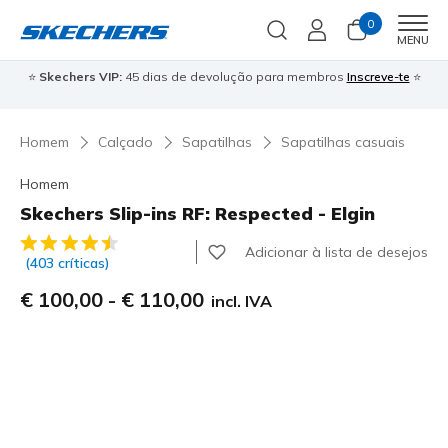
0
Men
MENU
⭐
Skechers VIP:
45 dias de devolução para membros
Inscreve-te
⭐

Homem
Calçado
Sapatilhas
Sapatilhas casuais
Homem
Skechers Slip-ins RF: Respected - Elgin
5 de 5 – Classificação do cliente
Adicionar à lista de desejos
(403 críticas)
€ 100,00
-
€ 110,00
incl. IVA