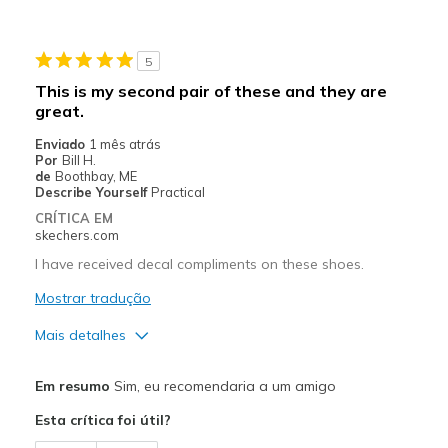
Stylish
Melhores utilizações
5
Casual Wear
This is my second pair of these and they are
great.
Width
Feels true to width
Sizing
Feels true to size
Enviado
1 mês atrás
Por
Bill H.
de
Boothbay, ME
Describe Yourself
Practical
CRÍTICA EM
skechers.com
I have received decal compliments on these shoes.
Mostrar tradução
Mais detalhes
Prós
Em resumo
Sim, eu recomendaria a um amigo
Attractive Design
Esta crítica foi útil?
Comfortable