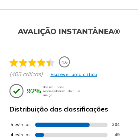
AVALIÇÃO INSTANTÂNEA®
4.6
(403 críticas)
Escrever uma crítica
dos inquiridos
92%
recomendariam isto a um
amigo.
Distribuição das classificações
5 estrelas
304
4 estrelas
49