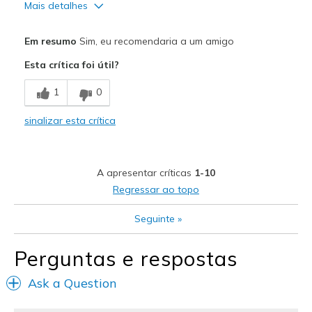
Mais detalhes
Prós
Em resumo
Sim, eu recomendaria a um amigo
Comfortable
Esta crítica foi útil?
Contras
1
0
Need Break In
sinalizar esta crítica
Melhores utilizações
Going Out
A apresentar críticas
1-10
Width
Feels true to width
Regressar ao topo
Sizing
Feels true to size
View On Shoes
Shoes are for Wearing
Seguinte
»
Perguntas e respostas
Ask a Question