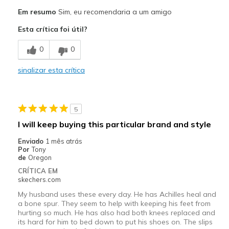
Prós
Em resumo
Sim, eu recomendaria a um amigo
Breathe Well
Esta crítica foi útil?
Comfortable
0
0
Durable
sinalizar esta crítica
Stylish
Melhores utilizações
5
Casual Wear
I will keep buying this particular brand and style
Going Out
Enviado
1 mês atrás
Por
Tony
Travel
de
Oregon
CRÍTICA EM
Width
Feels true to width
skechers.com
Sizing
Feels true to size
My husband uses these every day. He has Achilles heal and
View On Shoes
Shoes are for Wearing
a bone spur. They seem to help with keeping his feet from
hurting so much. He has also had both knees replaced and
its hard for him to bed down to put his shoes on. The slips