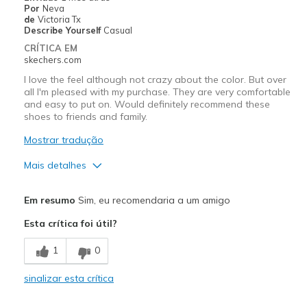
Por
Neva
Sizing
Feels true to size
de
Victoria Tx
View On Shoes
Shoes are for Wearing
Describe Yourself
Casual
CRÍTICA EM
skechers.com
I love the feel although not crazy about the color. But over
all I'm pleased with my purchase. They are very comfortable
and easy to put on. Would definitely recommend these
shoes to friends and family.
Mostrar tradução
Mais detalhes
Prós
Em resumo
Sim, eu recomendaria a um amigo
Comfortable
Esta crítica foi útil?
Contras
1
0
Not crazy about the color
sinalizar esta crítica
Melhores utilizações