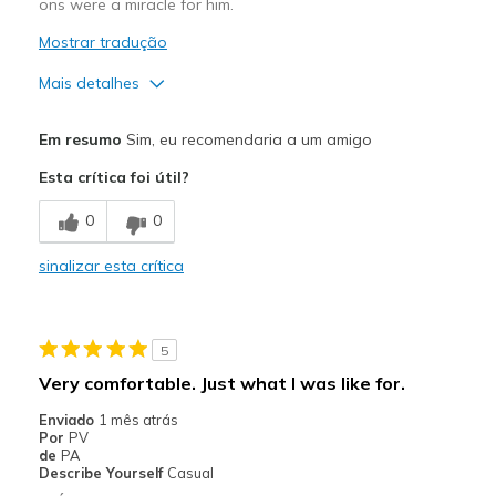
ons were a miracle for him.
Mostrar tradução
Mais detalhes
View On Shoes
Shoes are for Wearing
Em resumo
Sim, eu recomendaria a um amigo
Esta crítica foi útil?
0
0
sinalizar esta crítica
5
Very comfortable. Just what I was like for.
Enviado
1 mês atrás
Por
PV
de
PA
Describe Yourself
Casual