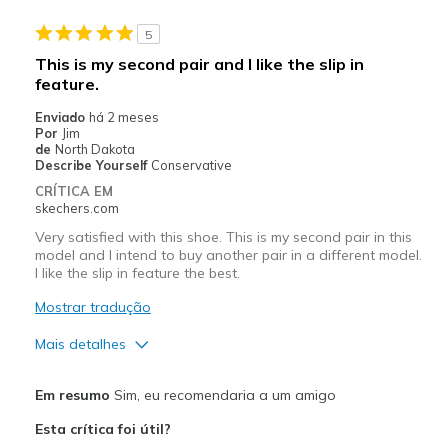
Casual Wear
5
Travel
This is my second pair and I like the slip in
feature.
Width
Feels true to width
Sizing
Feels true to size
Enviado
há 2 meses
Por
Jim
View On Shoes
Shoes are for Wearing
de
North Dakota
Describe Yourself
Conservative
CRÍTICA EM
skechers.com
Very satisfied with this shoe. This is my second pair in this
model and I intend to buy another pair in a different model.
I like the slip in feature the best.
Mostrar tradução
Mais detalhes
Prós
Em resumo
Sim, eu recomendaria a um amigo
Attractive Design
Esta crítica foi útil?