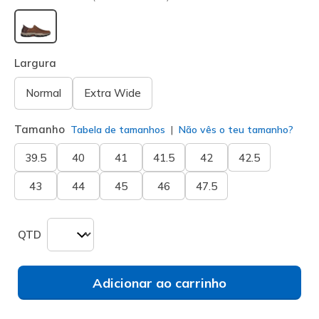
selecionado
Largura
Normal
Extra Wide
Tamanho
Tabela de tamanhos
Não vês o teu tamanho?
39.5
40
41
41.5
42
42.5
43
44
45
46
47.5
QTD
Adicionar ao carrinho