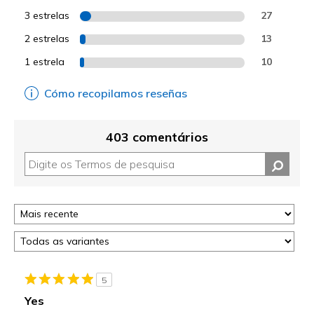
3 estrelas
27
2 estrelas
13
1 estrela
10
Cómo recopilamos reseñas
403 comentários
5
Yes