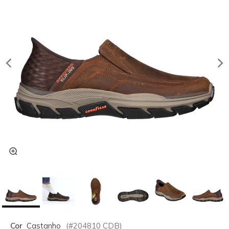
Cor
Castanho
(#
204810
CDB
)