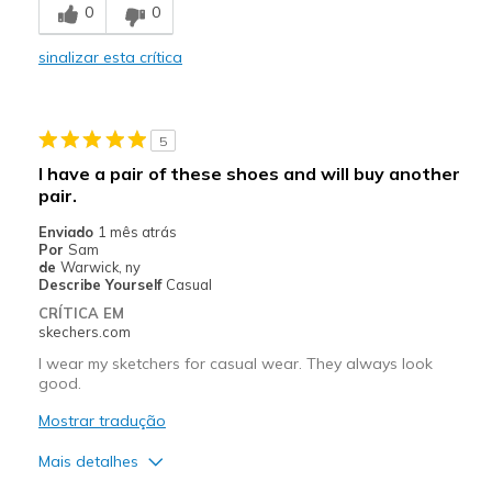
0
0
Stylish
sinalizar esta crítica
Melhores utilizações
Casual Wear
5
Going Out
I have a pair of these shoes and will buy another
pair.
Special Occasions
Enviado
1 mês atrás
Width
Feels true to width
Por
Sam
de
Warwick, ny
Sizing
Feels true to size
Describe Yourself
Casual
View On Shoes
Shoes are for Wearing
CRÍTICA EM
skechers.com
I wear my sketchers for casual wear. They always look
good.
Mostrar tradução
Mais detalhes