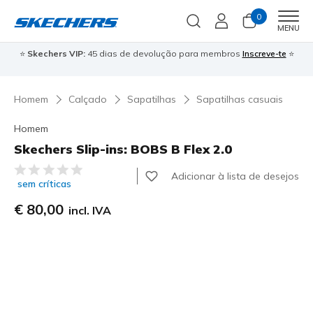
0
Men
MENU
⭐
Skechers VIP:
45 dias de devolução para membros
Inscreve-te
⭐

Homem
Calçado
Sapatilhas
Sapatilhas casuais
Homem
Skechers Slip-ins: BOBS B Flex 2.0
3$1 de 5 – Classificação do cliente
Adicionar à lista de desejos
sem críticas
€ 80,00
incl. IVA