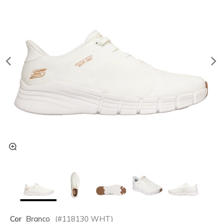
Cor
Branco
(#
118130
WHT
)