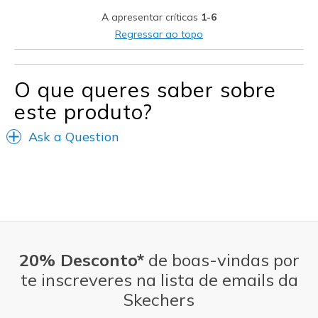
A apresentar críticas
1-6
Stylish
Regressar ao topo
Melhores utilizações
Casual Wear
O que queres saber sobre
este produto?
Width
Feels true to width
Sizing
Feels true to size
Ask a Question
20% Desconto*
de boas-vindas por
te inscreveres na lista de emails da
Skechers