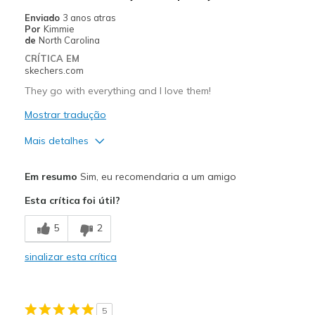
Enviado
3 anos atras
Por
Kimmie
de
North Carolina
CRÍTICA EM
skechers.com
They go with everything and I love them!
Mostrar tradução
Mais detalhes
Prós
Em resumo
Sim, eu recomendaria a um amigo
Attractive Design
Esta crítica foi útil?
Comfortable
5
2
Stylish
sinalizar esta crítica
Width
Feels true to width
Sizing
Feels true to size
View On Shoes
I'm Really Into Shoes
5