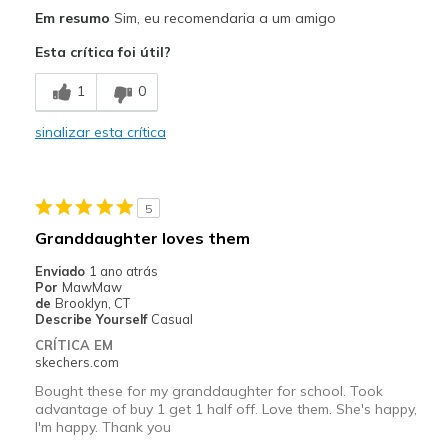
Prós
Em resumo
Sim, eu recomendaria a um amigo
Attractive Design
Esta crítica foi útil?
Breathe Well
1
0
Comfortable
sinalizar esta crítica
Durable
Stylish
5
Melhores utilizações
Granddaughter loves them
Casual Wear
Enviado
1 ano atrás
Por
MawMaw
Width
Feels true to width
de
Brooklyn, CT
Describe Yourself
Casual
Sizing
Feels true to size
CRÍTICA EM
View On Shoes
I'm Really Into Shoes
skechers.com
Bought these for my granddaughter for school. Took
advantage of buy 1 get 1 half off. Love them. She's happy,
I'm happy. Thank you