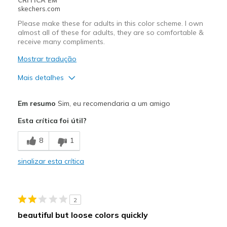
Width
Feels true to width
skechers.com
Sizing
Feels true to size
Please make these for adults in this color scheme. I own
View On Shoes
Shoes are for Wearing
almost all of these for adults, they are so comfortable &
receive many compliments.
Mostrar tradução
Mais detalhes
Prós
Em resumo
Sim, eu recomendaria a um amigo
Attractive Design
Esta crítica foi útil?
Breathe Well
8
1
Comfortable
sinalizar esta crítica
Durable
Stylish
2
Melhores utilizações
beautiful but loose colors quickly
Casual Wear