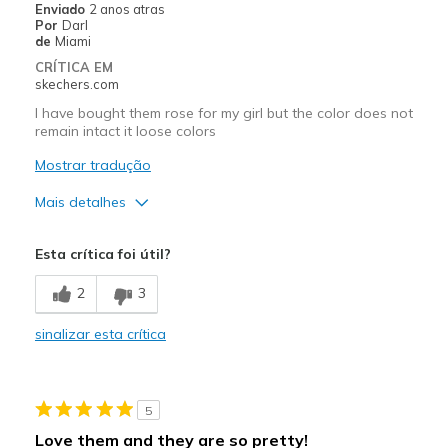
Enviado
2 anos atras
Por
Darl
Going Out
de
Miami
CRÍTICA EM
Special Occasions
skechers.com
Travel
I have bought them rose for my girl but the color does not
remain intact it loose colors
Width
Feels true to width
Mostrar tradução
Sizing
Feels true to size
Mais detalhes
View On Shoes
Shoes are for Wearing
Prós
Esta crítica foi útil?
Attractive Design
2
3
Contras
sinalizar esta crítica
Wear Out Quickly
5
Love them and they are so pretty!