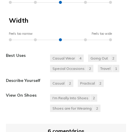
Width
Feels too narrow
Feels too wide
Best Uses
Casual Wear
4
Going Out
2
Special Occasions
2
Travel
1
Describe Yourself
Casual
2
Practical
2
View On Shoes
I'm Really Into Shoes
2
Shoes are for Wearing
2
6 comentários