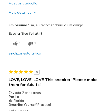
Mostrar tradução
Mais detalhes
Prós
Em resumo
Sim, eu recomendaria a um amigo
Attractive Design
Esta crítica foi útil?
Breathe Well
1
1
Comfortable
sinalizar esta crítica
Durable
Stylish
5
Melhores utilizações
LOVE, LOVE, LOVE This sneaker! Please make
them for Adults!
Casual Wear
Enviado
2 anos atras
Going Out
Por
Lula
de
Florida
Special Occasions
Describe Yourself
Practical
CRÍTICA EM