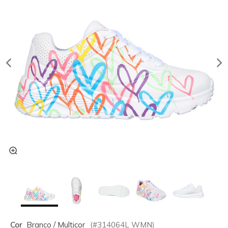
Cor
Branco / Multicor
(#
314064L
WMN
)