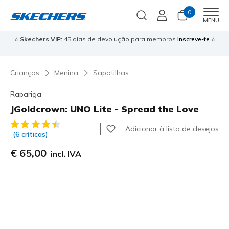
0
Men
MENU
⭐
Skechers VIP:
45 dias de devolução para membros
Inscreve-te
⭐

Crianças
Menina
Sapatilhas
Rapariga
JGoldcrown: UNO Lite - Spread the Love
3$3 de 5 – Classificação do cliente
Adicionar à lista de desejos
(6 críticas)
€ 65,00
incl. IVA