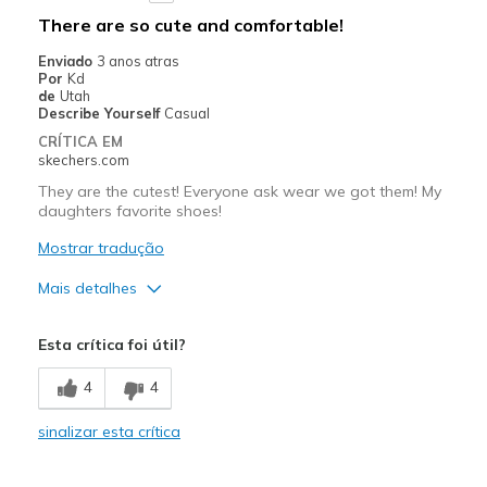
There are so cute and comfortable!
Enviado
3 anos atras
Por
Kd
de
Utah
Describe Yourself
Casual
CRÍTICA EM
skechers.com
They are the cutest! Everyone ask wear we got them! My
daughters favorite shoes!
Mostrar tradução
Mais detalhes
Prós
Esta crítica foi útil?
Attractive Design
4
4
Breathe Well
sinalizar esta crítica
Comfortable
Durable