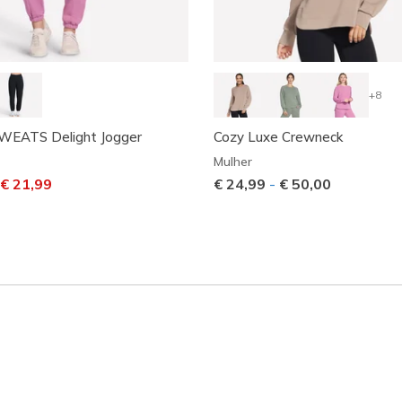
+8
EATS Delight Jogger
Cozy Luxe Crewneck
Mulher
m desconto de
ara
€ 21,99
€ 24,99
-
€ 50,00