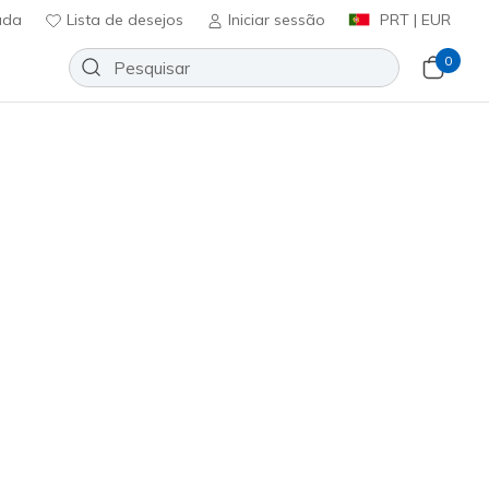
uda
Lista de desejos
Iniciar sessão
PRT | EUR
0
screve-te
⭐
 Jogger
Adicionar à lista de desejos
73 críticas)
ificação do cliente
ncl. IVA
T149
WHT
)