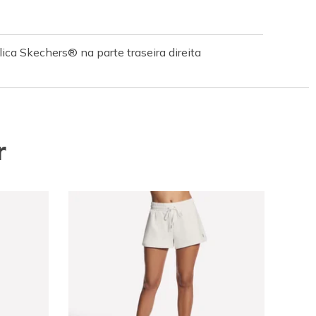
ica Skechers® na parte traseira direita
r