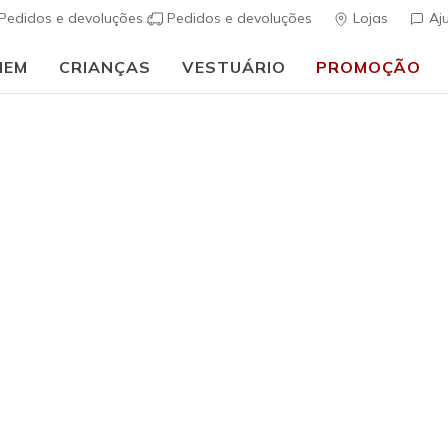
Pedidos e devoluções
Pedidos e devoluções
Lojas
Aj
MEM
CRIANÇAS
VESTUÁRIO
PROMOÇÃO
⭐
Skechers VIP:
45 dias de devolução para membros
In
Mulher
Cozy Luxe
(
4$3 de 5 – Class
€ 55,00
i
Cor
Branco
(#
P