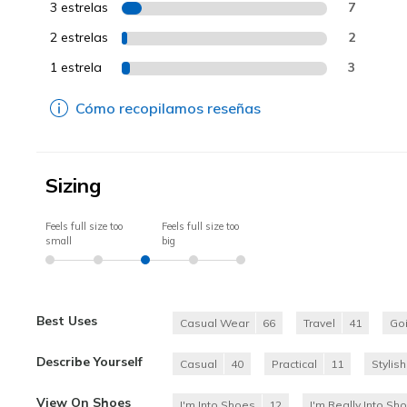
3 estrelas
7
2 estrelas
2
1 estrela
3
Cómo recopilamos reseñas
Sizing
Feels full size too
Feels full size too
small
big
Best Uses
Casual Wear
66
Travel
41
Go
Describe Yourself
Casual
40
Practical
11
Stylish
View On Shoes
I'm Into Shoes
12
I'm Really Into Sh