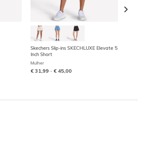
Skechers Slip-ins SKECHLUXE Elevate 5
Ace 14
Inch Short
Mulher
Mulher
Preço
€ 55,
€ 31,99
-
€ 45,00