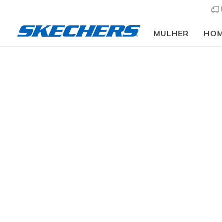
MULHER
HO
Vestuário
Mulher
Partes de baixo