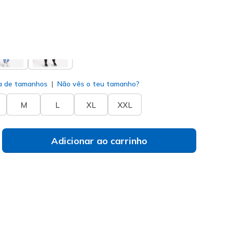
do
a de tamanhos
Não vês o teu tamanho?
M
L
XL
XXL
Adicionar ao carrinho