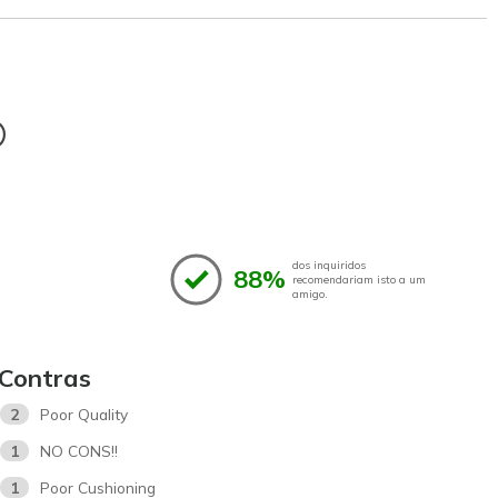
®
dos inquiridos
88%
recomendariam isto a um
amigo.
Contras
2
Poor Quality
1
NO CONS!!
1
Poor Cushioning