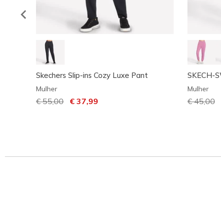
Skechers Slip-ins Cozy Luxe Pant
SKECH-SW
Mulher
Mulher
Preço com desconto de
€ 55,00
para
€ 37,99
Preço co
€ 45,00
p