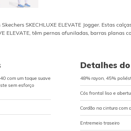
as Skechers SKECHLUXE ELEVATE Jogger. Estas calças
 ELEVATE, têm pernas afuniladas, barras planas con
s
Detalhes do
40 com um toque suave
48% rayon, 45% poliést
uste sem esforço
Cós frontal liso e abert
Cordão na cintura com 
Entremeio traseiro