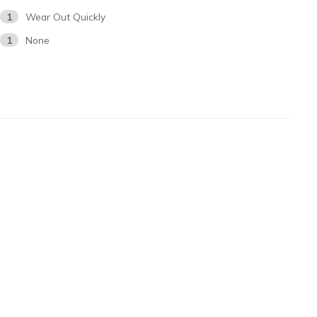
1
Wear Out Quickly
1
None