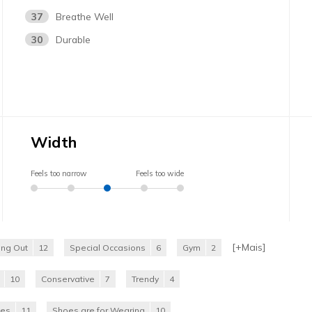
37
Breathe Well
30
Durable
Width
Feels too narrow
Feels too wide
[+
Mais
]
ing Out
12
Special Occasions
6
Gym
2
10
Conservative
7
Trendy
4
oes
11
Shoes are for Wearing
10