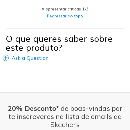
Width
Feels true to width
A apresentar críticas
1-3
Sizing
Feels true to size
Regressar ao topo
O que queres saber sobre
este produto?
Ask a Question
20% Desconto*
de boas-vindas por
te inscreveres na lista de emails da
Skechers