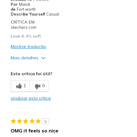
Por
Mandi
de
Fort worth
Describe Yourself
Casual
CRÍTICA EM
skechers.com
Love it, it's soft
Mostrar tradução
Mais detalhes
Prós
Esta crítica foi útil?
Comfortable
1
0
Melhores utilizações
sinalizar esta crítica
Casual Wear
Sizing
Feels true to size
5
OMG it feels so nice