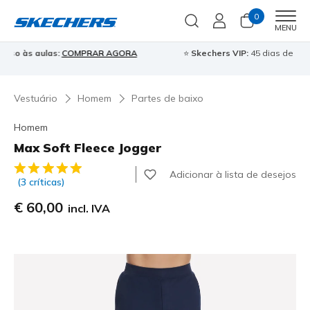
0
Men
MENU
⭐
Skechers VIP:
45 dias de devolução para membros
Inscreve-te
⭐

Vestuário
Homem
Partes de baixo
Homem
Max Soft Fleece Jogger
3$8 de 5 – Classificação do cliente
Adicionar à lista de desejos
(3 críticas)
€ 60,00
incl. IVA