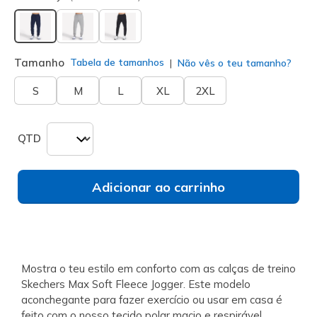
selecionado
Tamanho
Tabela de tamanhos
Não vês o teu tamanho?
S
M
L
XL
2XL
QTD
Adicionar ao carrinho
Mostra o teu estilo em conforto com as calças de treino
Skechers Max Soft Fleece Jogger. Este modelo
aconchegante para fazer exercício ou usar em casa é
feito com o nosso tecido polar macio e respirável