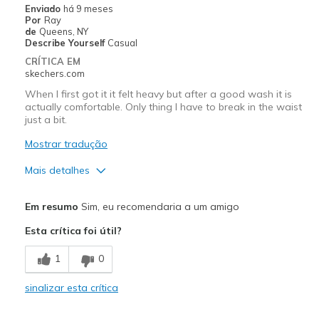
Enviado
há 9 meses
Por
Ray
de
Queens, NY
Describe Yourself
Casual
CRÍTICA EM
skechers.com
When I first got it it felt heavy but after a good wash it is
actually comfortable. Only thing I have to break in the waist
just a bit.
Mostrar tradução
Mais detalhes
Prós
Em resumo
Sim, eu recomendaria a um amigo
Attractive Design
Esta crítica foi útil?
Comfortable
1
0
Melhores utilizações
sinalizar esta crítica
at home