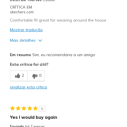
CRÍTICA EM
skechers.com
Comfortable fit great for wearing around the house
Mostrar tradução
Mais detalhes
Prós
Em resumo
Sim, eu recomendaria a um amigo
Comfortable
Esta crítica foi útil?
Stylish
2
0
Contras
sinalizar esta crítica
Two rear pockets where one would be fine
Melhores utilizações
5
Casual Wear
Yes I would buy again
Sizing
Feels true to size
Enviado
há 7 meses