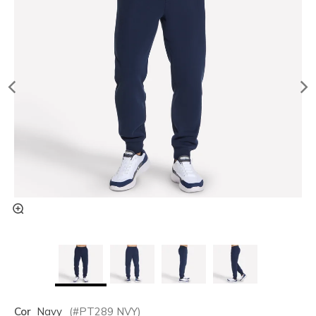
Cor
Navy
(#
PT289
NVY
)