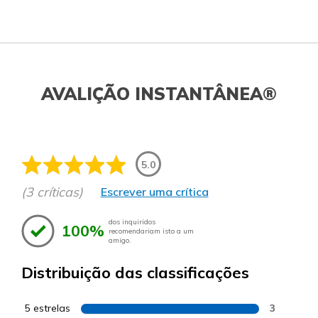
AVALIÇÃO INSTANTÂNEA®
5.0
(3 críticas)
Escrever uma crítica
dos inquiridos
100%
recomendariam isto a um
amigo.
Distribuição das classificações
5 estrelas
3