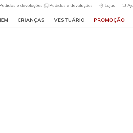
Pedidos e devoluções
Pedidos e devoluções
Lojas
Aj
MEM
CRIANÇAS
VESTUÁRIO
PROMOÇÃO
🎒 Guia de regresso às aulas:
COMPRAR AGORA
Homem
6 Pack Me
s
5 de 5 – Classif
€ 20,00
i
Cor
Navy
(#
Z60