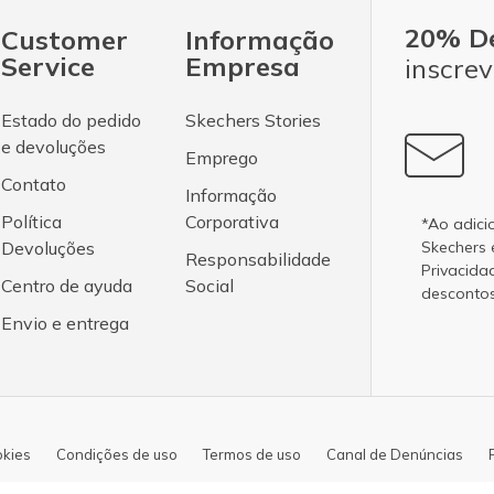
20% D
Customer
Informação
Service
Empresa
inscrev
Estado do pedido
Skechers Stories
e devoluções
Emprego
Contato
Informação
Política
Corporativa
*Ao adici
Devoluções
Skechers
Responsabilidade
Privacida
Centro de ayuda
Social
desconto
Envio e entrega
okies
Condições de uso
Termos de uso
Canal de Denúncias
Copyright 2026 SKECHERS USA, Inc.