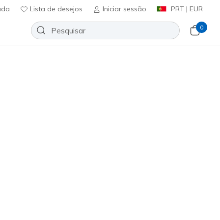
uda
Lista de desejos
Iniciar sessão
PRT | EUR
0
n's Low Cut Texture Knit Socks
Adicionar à lista de desejos
em críticas
icação do cliente
ncl. IVA
1841
NVY
)