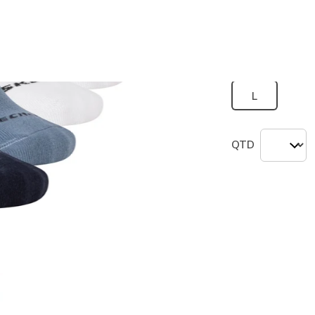
seleciona
Tamanho
L
QTD