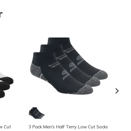
r
w Cut
3 Pack Men's Half Terry Low Cut Socks
2 Pack