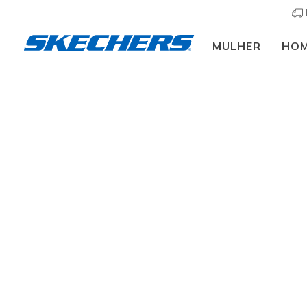
MULHER
HO
Slip-ins
Arc