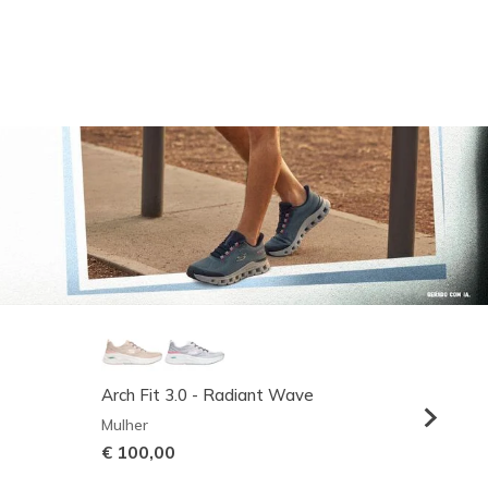
Arch Fit 3.0 - Radiant Wave
Relaxed
Mulher
Homem
€ 100,00
€ 95,0