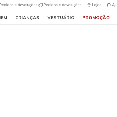
Pedidos e devoluções
Pedidos e devoluções
Lojas
Aj
MEM
CRIANÇAS
VESTUÁRIO
PROMOÇÃO
🎒 Guia de regresso às aulas:
COMPRAR AGORA
h Fit
Sandálias
Sapatos de