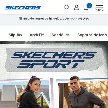
0
Men
MENU
🎒 Guia de regresso às aulas:
COMPRAR AGORA
⭐
Slip-ins
Arch Fit
Sandálias
Sapatos de lona