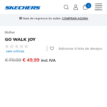
0
Men
MENU
🎒 Guia de regresso às aulas:
COMPRAR AGORA
⭐
Mulher
GO WALK JOY
3$3 de 5 – Classificação do cliente
Adicionar à lista de desejos
sem críticas
Preço com desconto de
€ 70,00
para
€ 49,99
incl. IVA