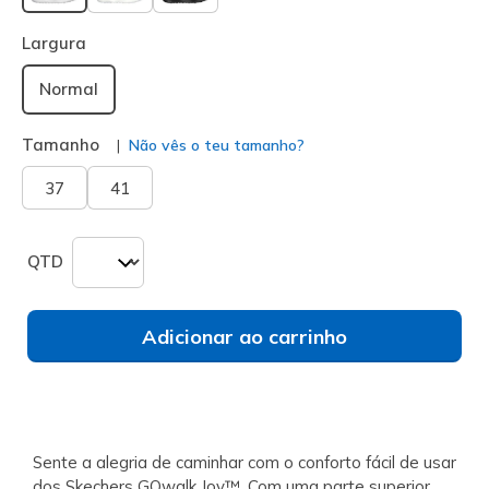
selecionado
Largura
Normal
Tamanho
Não vês o teu tamanho?
37
41
QTD
Adicionar ao carrinho
Sente a alegria de caminhar com o conforto fácil de usar
dos Skechers GOwalk Joy™. Com uma parte superior