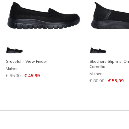
Graceful - View Finder
Skechers Slip-ins: O
Camellia
Mulher
Mulher
Preço com desconto de
para
€ 65,00
€ 45,99
Preço com descont
para
€ 80,00
€ 55,99