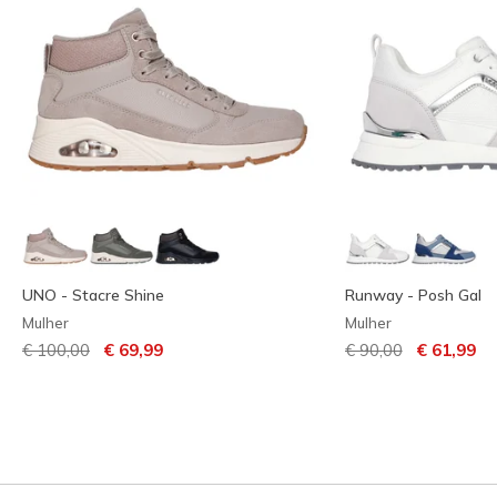
UNO - Stacre Shine
Runway - Posh Gal
Mulher
Mulher
Preço com desconto de
para
Preço com descont
para
€ 100,00
€ 69,99
€ 90,00
€ 61,99