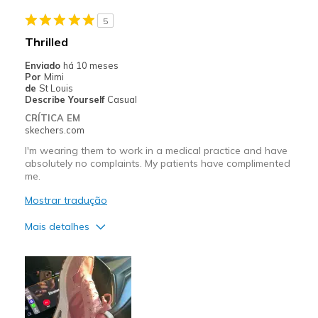
5
Thrilled
Enviado
há 10 meses
Por
Mimi
de
St Louis
Describe Yourself
Casual
CRÍTICA EM
skechers.com
I'm wearing them to work in a medical practice and have
absolutely no complaints. My patients have complimented
me.
Mostrar tradução
Mais detalhes
Prós
Attractive Design
Comfortable