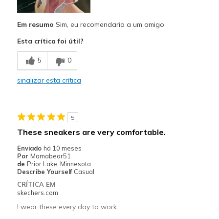
Stylish
Em resumo
Sim, eu recomendaria a um amigo
Melhores utilizações
Esta crítica foi útil?
Casual Wear
5
0
Width
Feels true to width
Sizing
Feels true to size
sinalizar esta crítica
View On Shoes
I'm Into Shoes
5
These sneakers are very comfortable.
Enviado
há 10 meses
Por
Mamabear51
de
Prior Lake, Minnesota
Describe Yourself
Casual
CRÍTICA EM
skechers.com
I wear these every day to work.