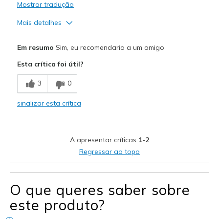
Mostrar tradução
Mais detalhes
Prós
Em resumo
Sim, eu recomendaria a um amigo
Attractive Design
Esta crítica foi útil?
Comfortable
3
0
Stylish
sinalizar esta crítica
Melhores utilizações
Casual Wear
A apresentar críticas
1-2
Width
Feels true to width
Regressar ao topo
Sizing
Feels true to size
View On Shoes
Shoes are for Wearing
O que queres saber sobre
este produto?