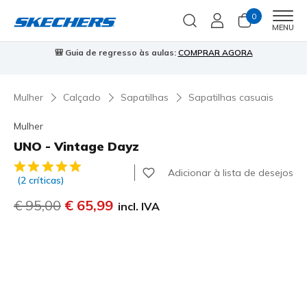
0
Men
MENU
⭐
Skechers VIP:
45 dias de devolução para membros
Inscreve-te
⭐

Mulher
Calçado
Sapatilhas
Sapatilhas casuais
Mulher
UNO - Vintage Dayz
5 de 5 – Classificação do cliente
Adicionar à lista de desejos
(2 críticas)
Preço com desconto de
€ 95,00
para
€ 65,99
incl. IVA