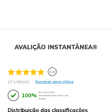
AVALIÇÃO INSTANTÂNEA®
5.0
(2 críticas)
Escrever uma crítica
dos inquiridos
100%
recomendariam isto a um
amigo.
Distribuição das classificações