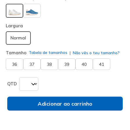
selecionado
Largura
Normal
Tamanho
Tabela de tamanhos
Não vês o teu tamanho?
36
37
38
39
40
41
QTD
Adicionar ao carrinho