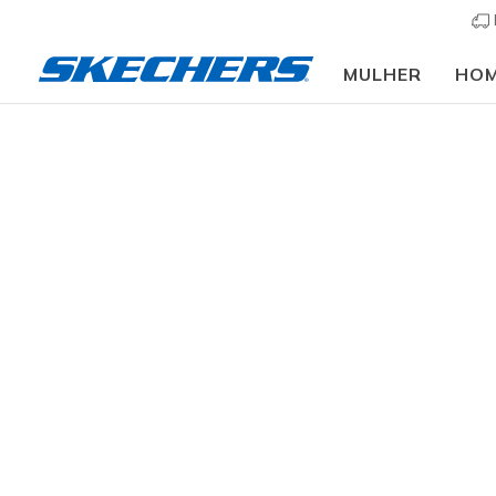
MULHER
HO
Mulher
Calçado
Sapatilhas
Sapatilhas casu