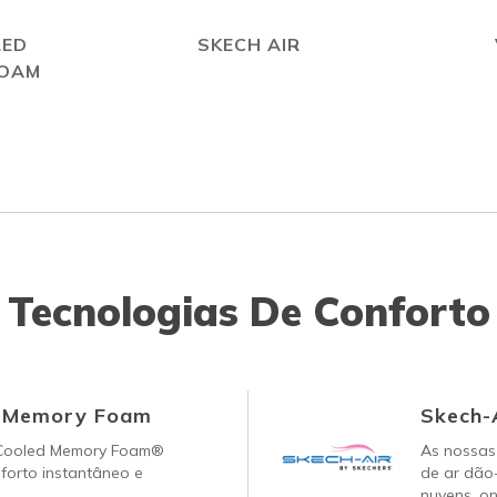
LED
SKECH AIR
FOAM
Tecnologias De Conforto
d Memory Foam
Skech-
-Cooled Memory Foam®
As nossas 
forto instantâneo e
de ar dão
nuvens, on