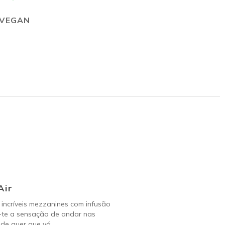
VEGAN
Air
incríveis mezzanines com infusão
-te a sensação de andar nas
de quer que vá.