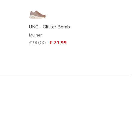
UNO - Glitter Bomb
UNO - 
Mulher
Mulher
Preço com desconto de
€ 90,00
para
€ 71,99
Preço
€ 95,