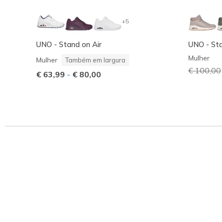
+5
UNO - Stand on Air
UNO - Sta
Mulher
Mulher
Também em largura
Preço co
€ 100,00
€ 63,99
-
€ 80,00