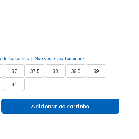
do
a de tamanhos
Não vês o teu tamanho?
37
37.5
38
38.5
39
41
Adicionar ao carrinho