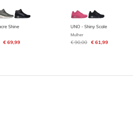
cre Shine
UNO - Shiny Scale
Mulher
m desconto de
para
€ 69,99
Preço com desconto de
€ 90,00
para
€ 61,99