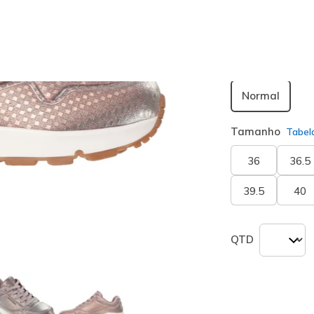
seleciona
Largura
Normal
Tamanho
Tabel
36
36.5
39.5
40
QTD