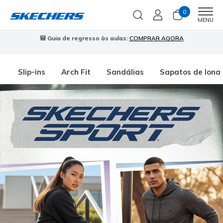
0
Men
MENU
🎒 Guia de regresso às aulas:
COMPRAR AGORA
⭐
Slip-ins
Arch Fit
Sandálias
Sapatos de lona