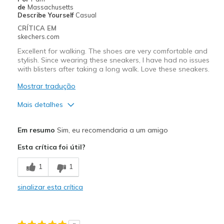
NONE!!
de
Massachusetts
Describe Yourself
Casual
Melhores utilizações
CRÍTICA EM
skechers.com
Casual Wear
Excellent for walking. The shoes are very comfortable and
Travel
stylish. Since wearing these sneakers, I have had no issues
with blisters after taking a long walk. Love these sneakers.
Width
Feels true to width
Mostrar tradução
Sizing
Feels true to size
Mais detalhes
View On Shoes
I'm Really Into Shoes
Prós
Em resumo
Sim, eu recomendaria a um amigo
Attractive Design
Esta crítica foi útil?
Breathe Well
1
1
Comfortable
sinalizar esta crítica
Durable
Stylish