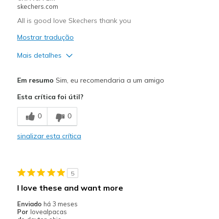
View On Shoes
Shoes are for Wearing
skechers.com
All is good love Skechers thank you
Mostrar tradução
Mais detalhes
Prós
Em resumo
Sim, eu recomendaria a um amigo
Attractive Design
Esta crítica foi útil?
Breathe Well
0
0
Comfortable
sinalizar esta crítica
Durable
Stylish
5
Contras
I love these and want more
All is good
Enviado
há 3 meses
Por
lovealpacas
Melhores utilizações