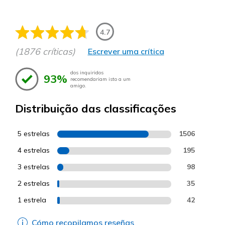
4.7
(1876 críticas)
Escrever uma crítica
dos inquiridos
93%
recomendariam isto a um
amigo.
Distribuição das classificações
5 estrelas
1506
4 estrelas
195
3 estrelas
98
2 estrelas
35
1 estrela
42
Cómo recopilamos reseñas