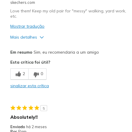
skechers.com
Travel
Love them! Keep my old pair for "messy" walking, yard work,
etc.
Width
Feels true to width
Sizing
Feels true to size
Mostrar tradução
Mais detalhes
Prós
Em resumo
Sim, eu recomendaria a um amigo
Attractive Design
Esta crítica foi útil?
Breathe Well
2
0
Comfortable
sinalizar esta crítica
Durable
Perfect ankle bone fit - don't rub
5
Stylish
Absolutely!!
Contras
Enviado
há 2 meses
Por
Pam