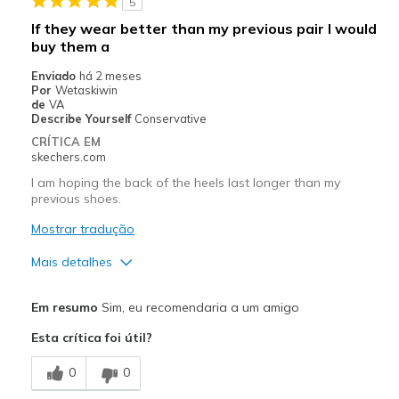
5
Melhores utilizações
If they wear better than my previous pair I would
buy them a
Casual Wear
Enviado
há 2 meses
Width
Feels true to width
Por
Wetaskiwin
de
VA
Sizing
Feels true to size
Describe Yourself
Conservative
View On Shoes
Shoes are for Wearing
CRÍTICA EM
skechers.com
I am hoping the back of the heels last longer than my
previous shoes.
Mostrar tradução
Mais detalhes
Prós
Em resumo
Sim, eu recomendaria a um amigo
Attractive Design
Esta crítica foi útil?
Breathe Well
0
0
Comfortable