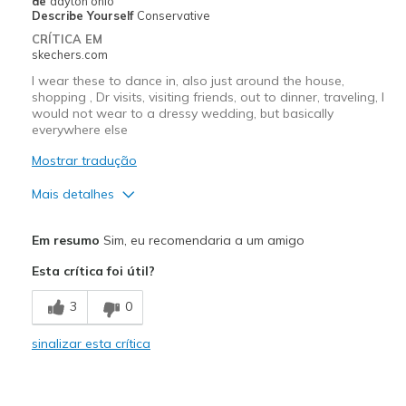
de
dayton ohio
Describe Yourself
Conservative
Casual Wear
CRÍTICA EM
skechers.com
Width
Feels true to width
I wear these to dance in, also just around the house,
Sizing
Feels true to size
shopping , Dr visits, visiting friends, out to dinner, traveling, I
View On Shoes
Shoes are for Wearing
would not wear to a dressy wedding, but basically
everywhere else
Mostrar tradução
Mais detalhes
Prós
Em resumo
Sim, eu recomendaria a um amigo
Comfortable
Esta crítica foi útil?
Durable
3
0
Stylish
sinalizar esta crítica
so easy to slip on and off, also washable
Melhores utilizações