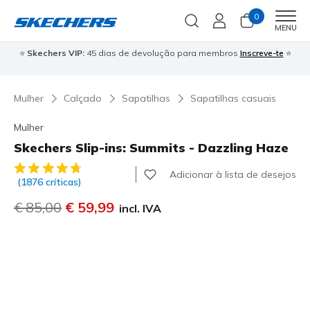
0
Men
MENU
⭐
Skechers VIP:
45 dias de devolução para membros
Inscreve-te
⭐

Mulher
Calçado
Sapatilhas
Sapatilhas casuais
Mulher
Skechers Slip-ins: Summits - Dazzling Haze
3$2 de 5 – Classificação do cliente
Adicionar à lista de desejos
(1876 críticas)
Preço com desconto de
€ 85,00
para
€ 59,99
incl. IVA