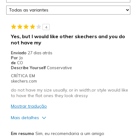
4
Yes, but I would like other skechers and you do
not have my
Enviado
27 dias atrás
Por
Jo
de
CO
Describe Yourself
Conservative
CRÍTICA EM
skechers.com
do not have my size usually, or in width,or style would like
to have the flat ones they look dressy
Mostrar tradução
Mais detalhes
Prós
Em resumo
Sim, eu recomendaria a um amigo
Comfortable