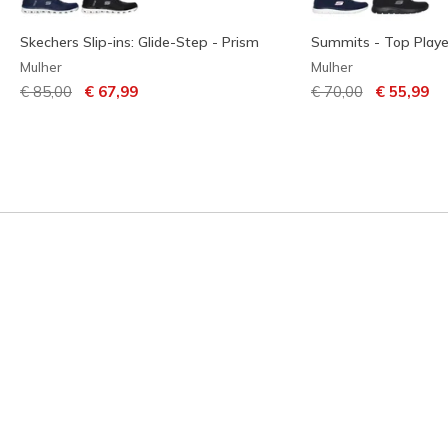
Skechers Slip-ins: Glide-Step - Prism
Summits - Top Playe
Mulher
Mulher
Preço com desconto de
para
Preço com descont
para
€ 85,00
€ 67,99
€ 70,00
€ 55,99