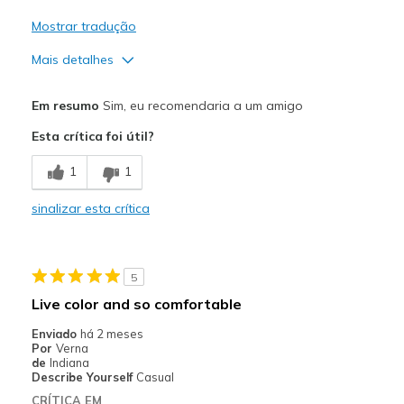
Mostrar tradução
Mais detalhes
Prós
Em resumo
Sim, eu recomendaria a um amigo
Attractive Design
Esta crítica foi útil?
Breathe Well
1
1
Comfortable
sinalizar esta crítica
Durable
Stylish
5
Melhores utilizações
Live color and so comfortable
Casual Wear
Enviado
há 2 meses
Por
Verna
Width
Feels true to width
de
Indiana
Describe Yourself
Casual
Sizing
Feels true to size
CRÍTICA EM