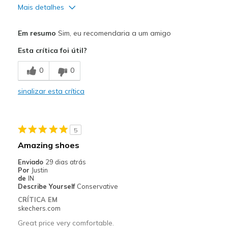
Mais detalhes
Prós
Em resumo
Sim, eu recomendaria a um amigo
Attractive Design
Esta crítica foi útil?
Comfortable
0
0
Durable
sinalizar esta crítica
Melhores utilizações
Casual Wear
5
Width
Feels true to width
Amazing shoes
Sizing
Feels true to size
Enviado
29 dias atrás
View On Shoes
Shoes are for Wearing
Por
Justin
de
IN
Describe Yourself
Conservative
CRÍTICA EM
skechers.com
Great price very comfortable.