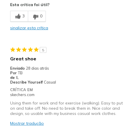
Esta crítica foi útil?
Contras
3
0
Wear Out Quickly
sinalizar esta crítica
Melhores utilizações
Going Out
5
Width
Feels true to width
Great shoe
Sizing
Feels true to size
Enviado
28 dias atrás
View On Shoes
Shoes are for Wearing
Por
TB
de
IL
Describe Yourself
Casual
CRÍTICA EM
skechers.com
Using them for work and for exercise (walking). Easy to put
on and take off. No need to break them in. Nice color and
design, so usable with my business casual work clothes.
Mostrar tradução