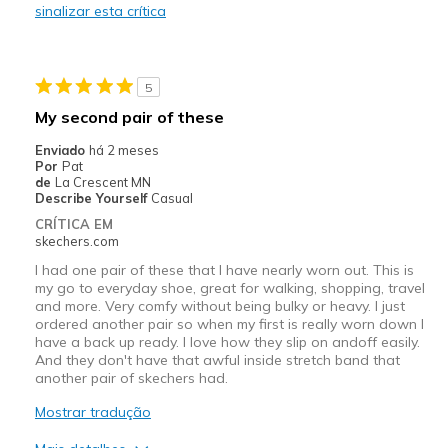
sinalizar esta crítica
Contras
I have had several pairs of the step in shoes an
5
and the heels wear holes in them
My second pair of these
Melhores utilizações
Enviado
há 2 meses
Por
Pat
Casual Wear
de
La Crescent MN
Describe Yourself
Casual
Sizing
Feels true to size
CRÍTICA EM
View On Shoes
Shoes are for Wearing
skechers.com
I had one pair of these that I have nearly worn out. This is
my go to everyday shoe, great for walking, shopping, travel
and more. Very comfy without being bulky or heavy. I just
ordered another pair so when my first is really worn down I
have a back up ready. I love how they slip on andoff easily.
And they don't have that awful inside stretch band that
another pair of skechers had.
Mostrar tradução