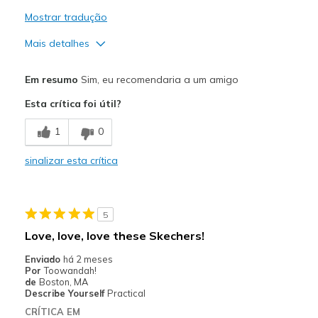
Mostrar tradução
Mais detalhes
Prós
Em resumo
Sim, eu recomendaria a um amigo
Attractive Design
Esta crítica foi útil?
Breathe Well
1
0
Comfortable
sinalizar esta crítica
Durable
Stylish
5
Melhores utilizações
Love, love, love these Skechers!
Casual Wear
Enviado
há 2 meses
Por
Toowandah!
Going Out
de
Boston, MA
Describe Yourself
Practical
Special Occasions
CRÍTICA EM