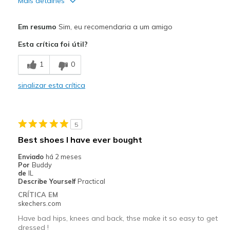
Mais detalhes
Prós
Em resumo
Sim, eu recomendaria a um amigo
Attractive Design
Esta crítica foi útil?
Breathe Well
1
0
Comfortable
sinalizar esta crítica
Durable
Stylish
5
Melhores utilizações
Best shoes I have ever bought
Casual Wear
Enviado
há 2 meses
Por
Buddy
Travel
de
IL
Describe Yourself
Practical
Width
Feels true to width
CRÍTICA EM
skechers.com
Sizing
Feels true to size
View On Shoes
I'm Into Shoes
Have bad hips, knees and back, thse make it so easy to get
dressed !