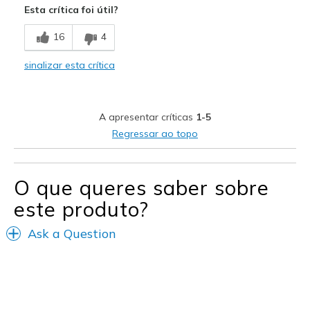
Esta crítica foi útil?
Comfortable
16
4
Melhores utilizações
sinalizar esta crítica
Casual Wear
Width
Feels too wide
A apresentar críticas
1-5
Sizing
Feels half size too big
Regressar ao topo
O que queres saber sobre
este produto?
Ask a Question