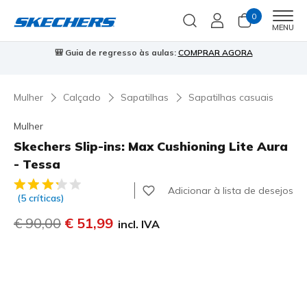
0
Men
MENU
⭐
Skechers VIP:
45 dias de devolução para membros
Inscreve-te
⭐

…
Mulher
Calçado
Sapatilhas
Sapatilhas casuais
Mulher
Skechers Slip-ins: Max Cushioning Lite Aura
- Tessa
4$2 de 5 – Classificação do cliente
Adicionar à lista de desejos
(5 críticas)
Preço com desconto de
€ 90,00
para
€ 51,99
incl. IVA