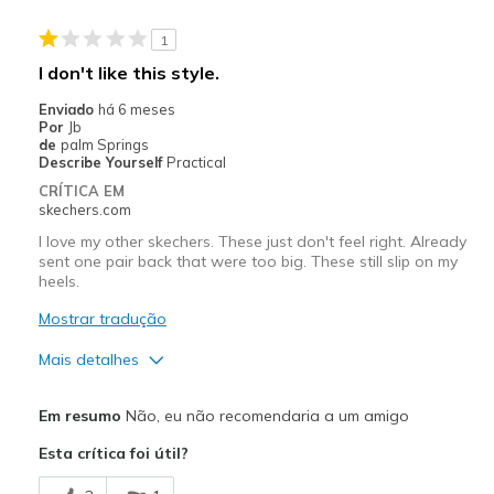
Stylish
1
Melhores utilizações
I don't like this style.
Casual Wear
Enviado
há 6 meses
Por
Jb
Going Out
de
palm Springs
Describe Yourself
Practical
Travel
CRÍTICA EM
skechers.com
Width
Feels true to width
I love my other skechers. These just don't feel right. Already
Sizing
Feels true to size
sent one pair back that were too big. These still slip on my
View On Shoes
I'm Into Shoes
heels.
Mostrar tradução
Mais detalhes
Prós
Em resumo
Não, eu não recomendaria a um amigo
Attractive Design
Esta crítica foi útil?
Melhores utilizações