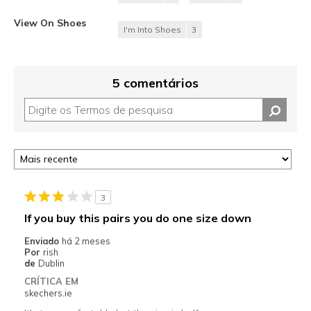
View On Shoes
I'm Into Shoes
3
5 comentários
3
If you buy this pairs you do one size down
Enviado
há 2 meses
Por
rish
de
Dublin
CRÍTICA EM
skechers.ie