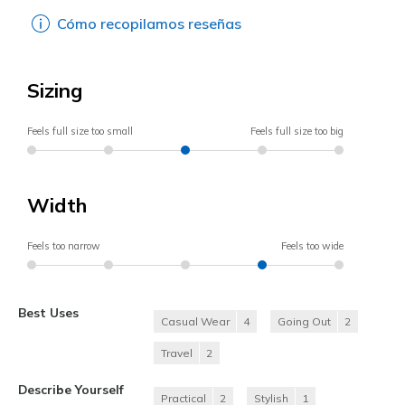
Cómo recopilamos reseñas
Sizing
Feels full size too small
Feels full size too big
Width
Feels too narrow
Feels too wide
Best Uses
Casual Wear
4
Going Out
2
Travel
2
Describe Yourself
Practical
2
Stylish
1