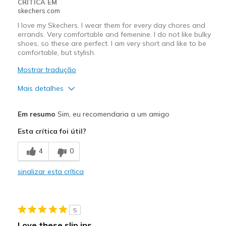
CRÍTICA EM
skechers.com
I love my Skechers. I wear them for every day chores and
errands. Very comfortable and femenine. I do not like bulky
shoes, so these are perfect. I am very short and like to be
comfortable, but stylish.
Mostrar tradução
Mais detalhes
Prós
Em resumo
Sim, eu recomendaria a um amigo
Attractive Design
Esta crítica foi útil?
Breathe Well
4
0
Comfortable
sinalizar esta crítica
Stylish
Melhores utilizações
5
Casual Wear
Love these slip ins