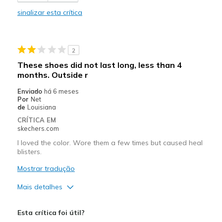
Stylish
sinalizar esta crítica
Melhores utilizações
Casual Wear
2
Travel
These shoes did not last long, less than 4
months. Outside r
Width
Feels true to width
Sizing
Feels true to size
Enviado
há 6 meses
Por
Net
View On Shoes
I'm Into Shoes
de
Louisiana
CRÍTICA EM
skechers.com
I loved the color. Wore them a few times but caused heal
blisters.
Mostrar tradução
Mais detalhes
Contras
Esta crítica foi útil?
Wear Out Quickly