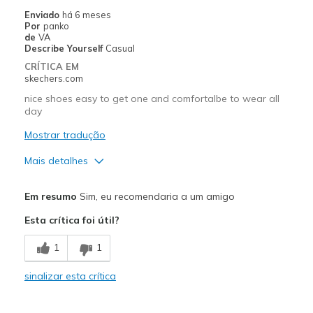
Enviado
há 6 meses
Por
panko
de
VA
Describe Yourself
Casual
CRÍTICA EM
skechers.com
nice shoes easy to get one and comfortalbe to wear all
day
Mostrar tradução
Mais detalhes
Prós
Em resumo
Sim, eu recomendaria a um amigo
Attractive Design
Esta crítica foi útil?
Comfortable
1
1
Durable
sinalizar esta crítica
Melhores utilizações
Casual Wear