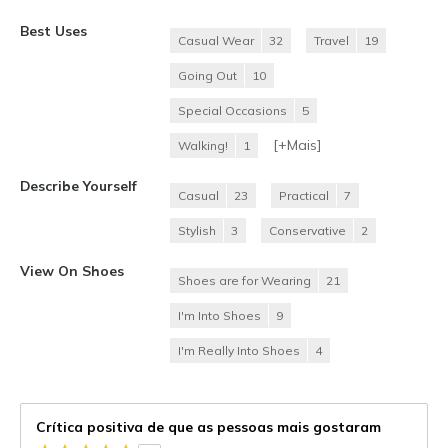
Best Uses
Casual Wear
32
Travel
19
Going Out
10
Special Occasions
5
[+
Mais
]
Walking!
1
Describe Yourself
Casual
23
Practical
7
Stylish
3
Conservative
2
View On Shoes
Shoes are for Wearing
21
I'm Into Shoes
9
I'm Really Into Shoes
4
Crítica positiva de que as pessoas mais gostaram