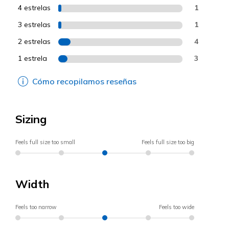
4 estrelas
1
3 estrelas
1
2 estrelas
4
1 estrela
3
Cómo recopilamos reseñas
Sizing
Feels full size too small
Feels full size too big
Width
Feels too narrow
Feels too wide