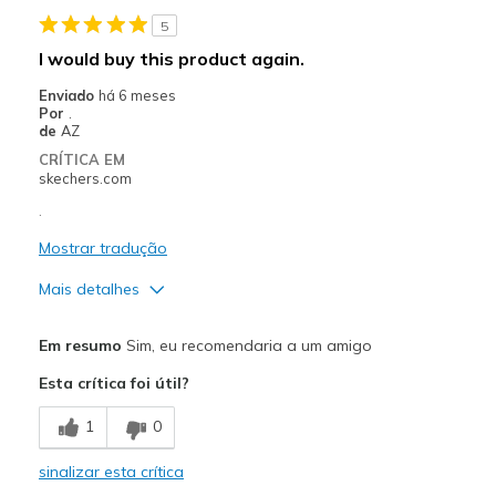
5
Width
Feels true to width
I would buy this product again.
Sizing
Feels true to size
Enviado
há 6 meses
View On Shoes
Shoes are for Wearing
Por
.
de
AZ
CRÍTICA EM
skechers.com
.
Mostrar tradução
Mais detalhes
Prós
Em resumo
Sim, eu recomendaria a um amigo
Attractive Design
Esta crítica foi útil?
Comfortable
1
0
Melhores utilizações
sinalizar esta crítica
Casual Wear