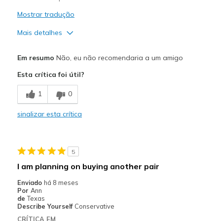
Sizing
Feels true to size
Mostrar tradução
View On Shoes
Shoes are for Wearing
Mais detalhes
Prós
Em resumo
Não, eu não recomendaria a um amigo
Stylish
Esta crítica foi útil?
Contras
1
0
Poor Cushioning
sinalizar esta crítica
Width
Feels true to width
Sizing
Feels true to size
View On Shoes
Shoes are for Wearing
5
I am planning on buying another pair
Enviado
há 8 meses
Por
Ann
de
Texas
Describe Yourself
Conservative
CRÍTICA EM