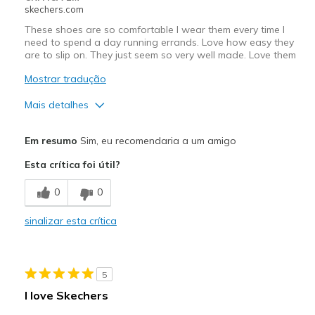
skechers.com
These shoes are so comfortable I wear them every time I
need to spend a day running errands. Love how easy they
are to slip on. They just seem so very well made. Love them
Mostrar tradução
Mais detalhes
Prós
Em resumo
Sim, eu recomendaria a um amigo
Attractive Design
Esta crítica foi útil?
Breathe Well
0
0
Comfortable
sinalizar esta crítica
Durable
Melhores utilizações
5
Casual Wear
I love Skechers
Going Out