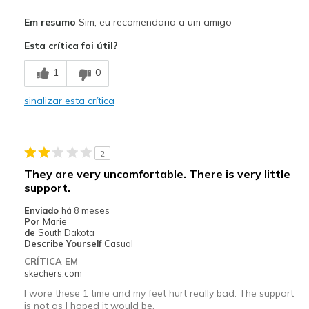
Prós
Em resumo
Sim, eu recomendaria a um amigo
Attractive Design
Esta crítica foi útil?
Breathe Well
1
0
Comfortable
sinalizar esta crítica
Durable
Stylish
2
Melhores utilizações
They are very uncomfortable. There is very little
support.
Casual Wear
Enviado
há 8 meses
Going Out
Por
Marie
de
South Dakota
Special Occasions
Describe Yourself
Casual
CRÍTICA EM
Travel
skechers.com
I wore these 1 time and my feet hurt really bad. The support
Width
Feels true to width
is not as I hoped it would be.