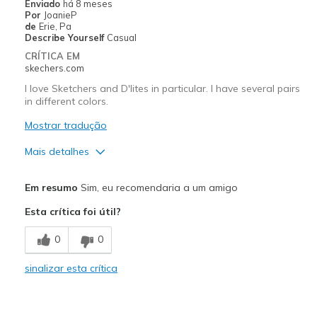
Enviado
há 8 meses
Por
JoanieP
Width
Feels true to width
de
Erie, Pa
Describe Yourself
Casual
Sizing
Feels true to size
CRÍTICA EM
skechers.com
I love Sketchers and D'lites in particular. I have several pairs
in different colors.
Mostrar tradução
Mais detalhes
Prós
Em resumo
Sim, eu recomendaria a um amigo
Attractive Design
Esta crítica foi útil?
Comfortable
0
0
Durable
sinalizar esta crítica
Stylish
Melhores utilizações