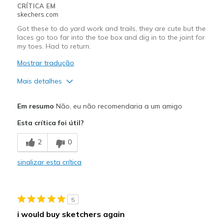
CRÍTICA EM
skechers.com
Got these to do yard work and trails, they are cute but the
laces go too far into the toe box and dig in to the joint for
my toes. Had to return.
Mostrar tradução
Mais detalhes
Prós
Em resumo
Não, eu não recomendaria a um amigo
Attractive Design
Esta crítica foi útil?
View On Shoes
Shoes are for Wearing
2
0
sinalizar esta crítica
5
i would buy sketchers again