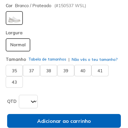
Cor
Branco / Prateado
(#
150537
WSL
)
selecionado
Largura
Normal
Tamanho
Tabela de tamanhos
Não vês o teu tamanho?
35
37
38
39
40
41
43
QTD
Adicionar ao carrinho