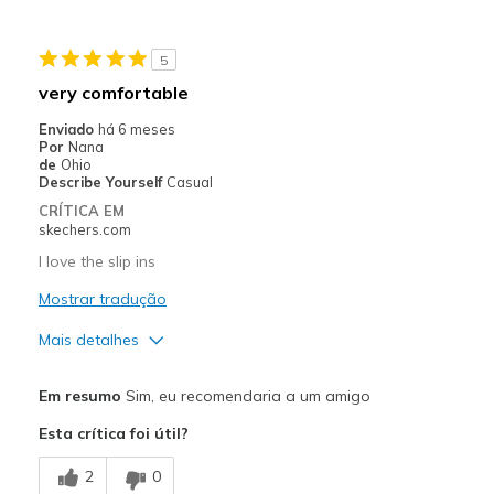
Width
Feels true to width
5
Sizing
Feels half size too small
very comfortable
View On Shoes
Shoes are for Wearing
Enviado
há 6 meses
Por
Nana
de
Ohio
Describe Yourself
Casual
CRÍTICA EM
skechers.com
I love the slip ins
Mostrar tradução
Mais detalhes
Prós
Em resumo
Sim, eu recomendaria a um amigo
Attractive Design
Esta crítica foi útil?
Comfortable
2
0