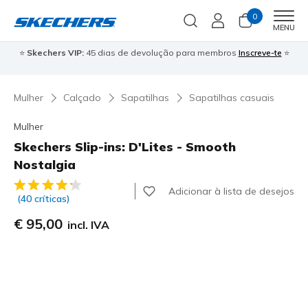
0
Men
MENU
⭐
Skechers VIP:
45 dias de devolução para membros
Inscreve-te
⭐

Mulher
Calçado
Sapatilhas
Sapatilhas casuais
Mulher
Skechers Slip-ins: D'Lites - Smooth
Nostalgia
5 de 5 – Classificação do cliente
Adicionar à lista de desejos
(40 críticas)
€ 95,00
incl. IVA