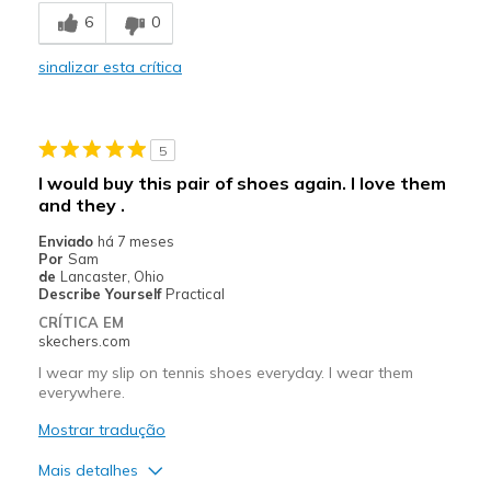
6
0
sinalizar esta crítica
5
I would buy this pair of shoes again. I love them
and they .
Enviado
há 7 meses
Por
Sam
de
Lancaster, Ohio
Describe Yourself
Practical
CRÍTICA EM
skechers.com
I wear my slip on tennis shoes everyday. I wear them
everywhere.
Mostrar tradução
Mais detalhes