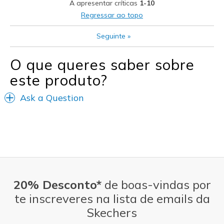
A apresentar críticas
1-10
Casual Wear
Regressar ao topo
Travel
Seguinte
»
Width
Feels true to width
O que queres saber sobre
Sizing
Feels true to size
este produto?
View On Shoes
I'm Really Into Shoes
Ask a Question
20% Desconto*
de boas-vindas por
te inscreveres na lista de emails da
Skechers