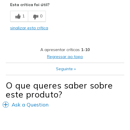
Esta crítica foi útil?
Breathe Well
1
0
Comfortable
sinalizar esta crítica
Durable
Stylish
A apresentar críticas
1-10
Contras
Regressar ao topo
Less forever
Seguinte
»
Melhores utilizações
O que queres saber sobre
To work
este produto?
Width
Feels true to width
Ask a Question
Sizing
Feels true to size
View On Shoes
I'm Really Into Shoes