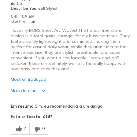
Travel
de
Co
Describe Yourself
Stylish
Width
Feels true to width
CRÍTICA EM
skechers.com
Sizing
Feels true to size
View On Shoes
Shoes are for Wearing
I love my BOBS Sport Arc Waves! The hands-free slip-in
design is a total game-changer for my busy mornings. They
feel incredibly lightweight and cushioned, making them
perfect for casual daily wear. While they aren't meant for
intense exercise, they are stylish, breathable, and super
convenient. If you want a comfortable, "grab-and-go"
sneaker, these are definitely worth it. I'm really happy with
how easy and cozy they are!
Mostrar tradução
Mais detalhes
Prós
Em resumo
Sim, eu recomendaria a um amigo
Attractive Design
Esta crítica foi útil?
Breathe Well
2
0
Comfortable