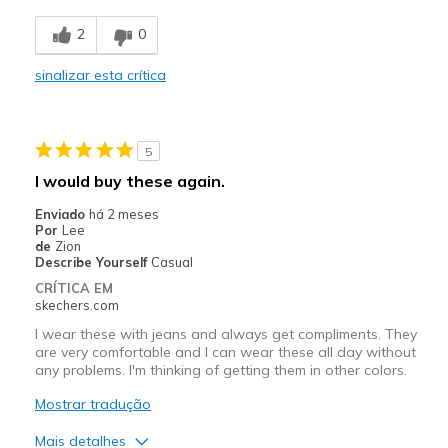
Breathe Well
2
0
Comfortable
sinalizar esta crítica
Durable
Stylish
5
Melhores utilizações
I would buy these again.
Casual Wear
Enviado
há 2 meses
Por
Lee
Travel
de
Zion
Describe Yourself
Casual
Width
Feels true to width
CRÍTICA EM
skechers.com
Sizing
Feels true to size
View On Shoes
I'm Into Shoes
I wear these with jeans and always get compliments. They
are very comfortable and I can wear these all day without
any problems. I'm thinking of getting them in other colors.
Mostrar tradução
Mais detalhes