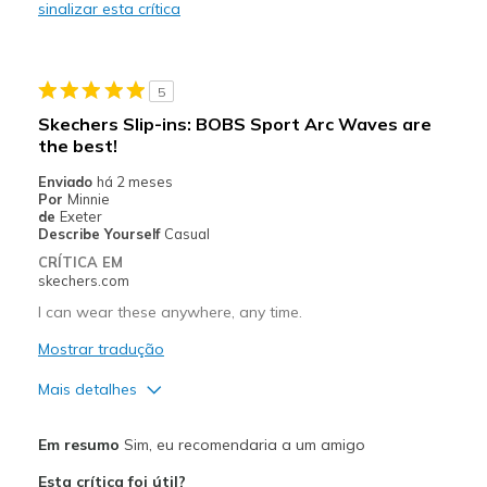
sinalizar esta crítica
Durable
Stylish
5
Melhores utilizações
Skechers Slip-ins: BOBS Sport Arc Waves are
the best!
Casual Wear
Enviado
há 2 meses
Travel
Por
Minnie
de
Exeter
Width
Describe Yourself
Casual
Feels true to width
Sizing
Feels true to size
CRÍTICA EM
skechers.com
View On Shoes
I'm Into Shoes
I can wear these anywhere, any time.
Mostrar tradução
Mais detalhes
Prós
Em resumo
Sim, eu recomendaria a um amigo
Attractive Design
Esta crítica foi útil?