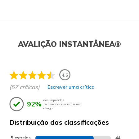
AVALIÇÃO INSTANTÂNEA®
4.5
(57 críticas)
Escrever uma crítica
dos inquiridos
92%
recomendariam isto a um
amigo.
Distribuição das classificações
5 estrelas
44