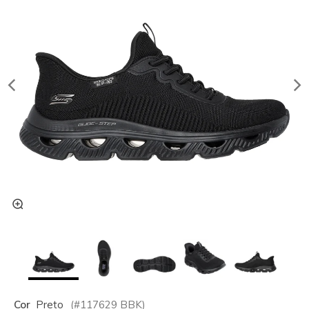
Cor
Preto
(#
117629
BBK
)