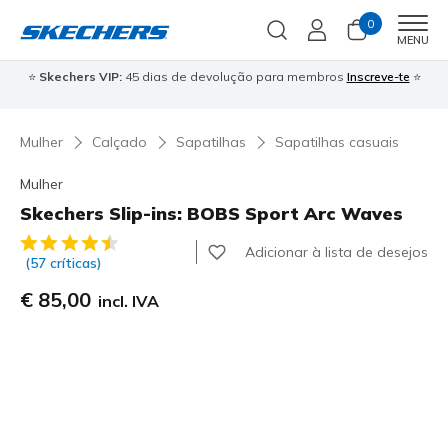
0
Men
MENU
⭐
Skechers VIP:
45 dias de devolução para membros
Inscreve-te
⭐

Mulher
Calçado
Sapatilhas
Sapatilhas casuais
Mulher
Skechers Slip-ins: BOBS Sport Arc Waves
3$9 de 5 – Classificação do cliente
Adicionar à lista de desejos
(57 críticas)
€ 85,00
incl. IVA