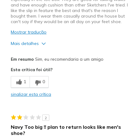
and have enough cushion than other Sketchers I've tried. I
like the slip in feature the best and that's the reason I
bought them. I wear them casually around the house but
can't say if they would be an all day on your feet shoe.
Mostrar tradução
Mais detalhes
Prós
Em resumo
Sim, eu recomendaria a um amigo
slip in
Esta crítica foi útil?
Melhores utilizações
1
0
Casual Wear
sinalizar esta crítica
Width
Feels too narrow
Sizing
Feels true to size
View On Shoes
I'm Into Shoes
2
Navy Too big !! plan to return looks like men's
shoe?