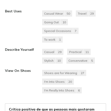
Best Uses
Casual Wear
50
Travel
29
Going Out
10
Special Occasions
7
To work
1
Describe Yourself
Casual
29
Practical
11
Stylish
10
Conservative
5
View On Shoes
Shoes are for Wearing
27
I'm Into Shoes
20
I'm Really Into Shoes
6
Crítica positiva de que as pessoas mais gostaram