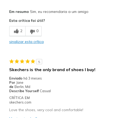
Prós
Em resumo
Sim, eu recomendaria a um amigo
Attractive Design
Esta crítica foi útil?
Comfortable
2
0
Stylish
sinalizar esta crítica
Melhores utilizações
Casual Wear
5
Width
Feels true to width
Skechers is the only brand of shoes I buy!
Sizing
Feels true to size
Enviado
há 3 meses
View On Shoes
Shoes are for Wearing
Por
Jane
de
Berlin, Md
Describe Yourself
Casual
CRÍTICA EM
skechers.com
Love the shoes, very cool and comfortable!