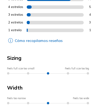
4 estrelas
5
3 estrelas
4
2 estrelas
3
1 estrela
1
Cómo recopilamos reseñas
Sizing
Feels full size too small
Feels full size too big
Width
Feels too narrow
Feels too wide