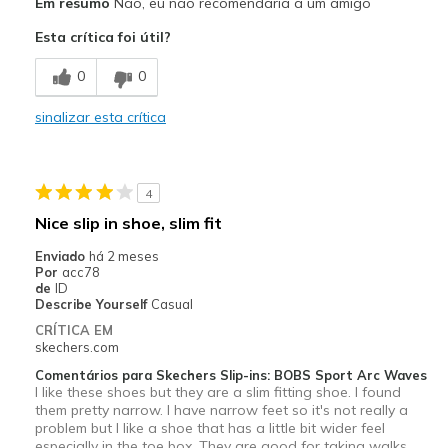
Em resumo
Não, eu não recomendaria a um amigo
Contras
Esta crítica foi útil?
Not very good walking shoes fo long time walks
0
0
Poor Cushioning
sinalizar esta crítica
Melhores utilizações
Casual Wear
Width
Feels true to width
4
Sizing
Feels true to size
Nice slip in shoe, slim fit
View On Shoes
I'm Really Into Shoes
Enviado
há 2 meses
Por
acc78
de
ID
Describe Yourself
Casual
CRÍTICA EM
skechers.com
Comentários para Skechers Slip-ins: BOBS Sport Arc Waves
I like these shoes but they are a slim fitting shoe. I found
them pretty narrow. I have narrow feet so it's not really a
problem but I like a shoe that has a little bit wider feel
especially in the toe box. They are good for taking walks