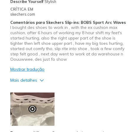
Describe Yourself
Stylish
CRÍTICA EM
skechers.com
Comentários para Skechers Slip-ins: BOBS Sport Arc Waves
I bought des shoes to work in , with the ex cushion max
cushion, after 6 hours of working my 8 hour shift my feet's
started hurting, also the right upper part of the shoe is
tighter then left shoe upper part , have my big toes hurting,
started out comfy tho, slip rite into shoe , took a few comfy
step felt good , next day went to work at da warehouse n
Oouuwwee, des just fo show
Mostrar tradução
Mais detalhes
Prós
Attractive Design
Durable
Stylish