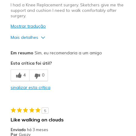
I had a Knee Replacement surgery. Sketchers give me the
support and cushion I need to walk comfortably after
surgery.
Mostrar tradução
Mais detalhes
Prós
Em resumo
Sim, eu recomendaria a um amigo
Attractive Design
Esta crítica foi útil?
Breathe Well
4
0
Comfortable
sinalizar esta crítica
Durable
Stylish
5
Melhores utilizações
Like walking on clouds
Casual Wear
Enviado
há 3 meses
Por
Gypzy