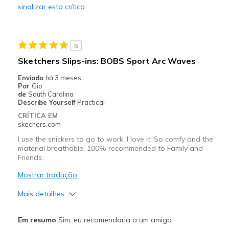
sinalizar esta crítica
Durable
Stylish
5
Melhores utilizações
Sketchers Slips-ins: BOBS Sport Arc Waves
Casual Wear
Enviado
há 3 meses
Por
Gio
Going Out
de
South Carolina
Describe Yourself
Practical
Special Occasions
CRÍTICA EM
skechers.com
Travel
I use the snickers to go to work. I love it! So comfy and the
material breathable. 100% recommended to Family and
Width
Feels true to width
Friends.
Sizing
Feels true to size
Mostrar tradução
View On Shoes
I'm Really Into Shoes
Mais detalhes
Prós
Em resumo
Sim, eu recomendaria a um amigo
Attractive Design