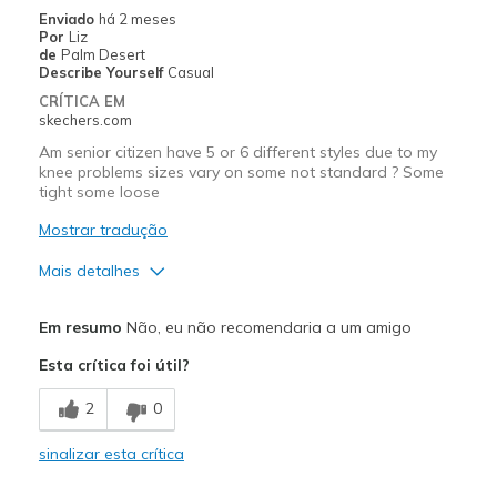
Enviado
há 2 meses
Por
Liz
de
Palm Desert
Describe Yourself
Casual
CRÍTICA EM
skechers.com
Am senior citizen have 5 or 6 different styles due to my
knee problems sizes vary on some not standard ? Some
tight some loose
Mostrar tradução
Mais detalhes
Width
Feels true to width
Em resumo
Não, eu não recomendaria a um amigo
Sizing
Feels full size too big
Esta crítica foi útil?
View On Shoes
Shoes are for Wearing
2
0
sinalizar esta crítica