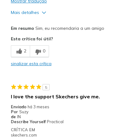
Mostrar tradução
Mais detalhes
Prós
Em resumo
Sim, eu recomendaria a um amigo
Attractive Design
Esta crítica foi útil?
Breathe Well
2
0
Comfortable
sinalizar esta crítica
Durable
Stylish
5
Melhores utilizações
I love the support Skechers give me.
Casual Wear
Enviado
há 3 meses
Por
Suzy
Width
Feels true to width
de
IN
Describe Yourself
Practical
Sizing
Feels true to size
CRÍTICA EM
View On Shoes
Shoes are for Wearing
skechers.com