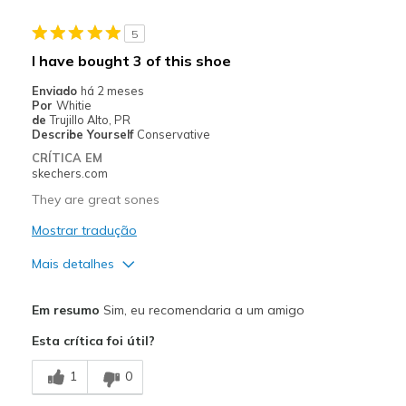
5
I have bought 3 of this shoe
Enviado
há 2 meses
Por
Whitie
de
Trujillo Alto, PR
Describe Yourself
Conservative
CRÍTICA EM
skechers.com
They are great sones
Mostrar tradução
Mais detalhes
Prós
Em resumo
Sim, eu recomendaria a um amigo
Attractive Design
Esta crítica foi útil?
Breathe Well
1
0
Comfortable