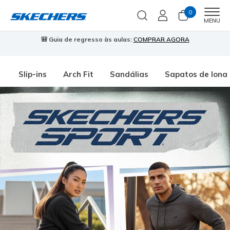
0
Men
MENU
🎒 Guia de regresso às aulas:
COMPRAR AGORA
⭐
Slip-ins
Arch Fit
Sandálias
Sapatos de lona