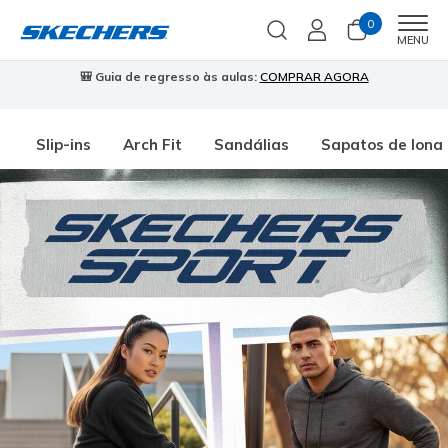
0
Men
MENU
🎒 Guia de regresso às aulas:
COMPRAR AGORA
⭐
Slip-ins
Arch Fit
Sandálias
Sapatos de lona