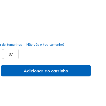
do
a de tamanhos
Não vês o teu tamanho?
37
Adicionar ao carrinho