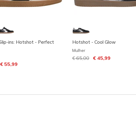
lip-ins: Hotshot - Perfect
Hotshot - Cool Glow
Mulher
Preço com desconto de
€ 65,00
para
€ 45,99
m desconto de
ara
€ 55,99