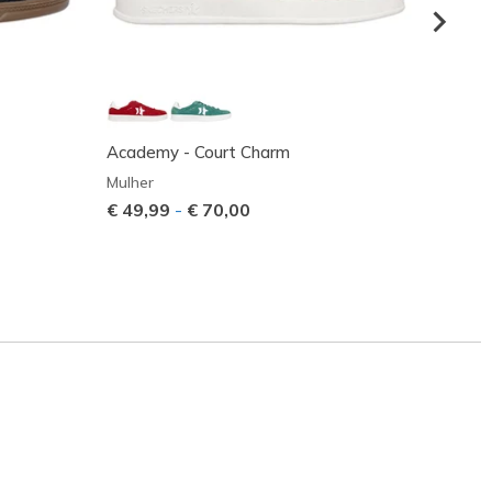
Academy - Court Charm
Zinger
Mulher
Mulher
€ 49,99
-
€ 70,00
Preço
€ 80,