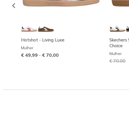
Hotshot - Living Luxe
Skechers S
Choice
Mulher
Mulher
€ 49,99
-
€ 70,00
Preço co
€ 70,00
p