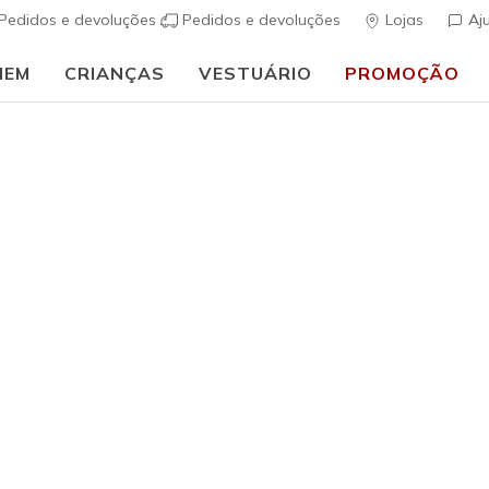
Pedidos e devoluções
Pedidos e devoluções
Lojas
Aj
MEM
CRIANÇAS
VESTUÁRIO
PROMOÇÃO
ais
Mulher
Hotshot -
(
4 de 5 – Classif
€ 60,00
i
Cor
Branco / Pre