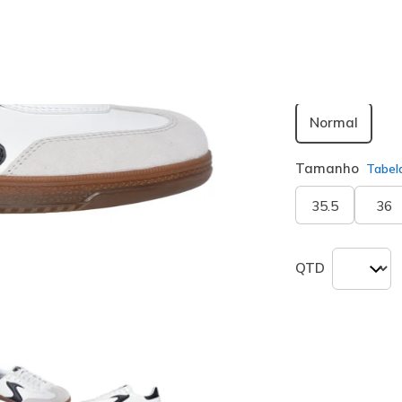
seleciona
Largura
Normal
Tamanho
Tabel
35.5
36
QTD