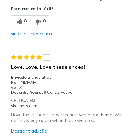
Attractive Design
Esta crítica foi útil?
Comfortable
8
0
Stylish
sinalizar esta crítica
Melhores utilizações
Casual Wear
5
Going Out
Love, Love, Love these shoes!
Width
Feels true to width
Enviado
2 anos atras
Por
JMDHAH
Sizing
Feels true to size
de
TX
View On Shoes
I'm Into Shoes
Describe Yourself
Conservative
CRÍTICA EM
skechers.com
I love these shoes! I have them in white and beige. Will
definitely buy again when these wear out.
Mostrar tradução