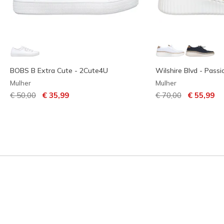
BOBS B Extra Cute - 2Cute4U
Wilshire Blvd - Passi
Mulher
Mulher
Preço com desconto de
para
Preço com descont
para
€ 50,00
€ 35,99
€ 70,00
€ 55,99