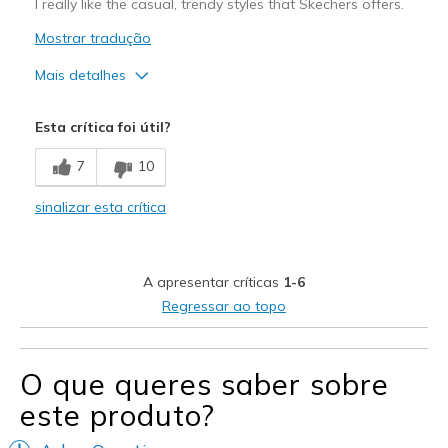
I really like the casual, trendy styles that Skechers offers.
Mostrar tradução
Mais detalhes
Melhores utilizações
Esta crítica foi útil?
Casual Wear
7
10
Going Out
sinalizar esta crítica
View On Shoes
I'm Into Shoes
A apresentar críticas
1-6
Regressar ao topo
O que queres saber sobre
este produto?