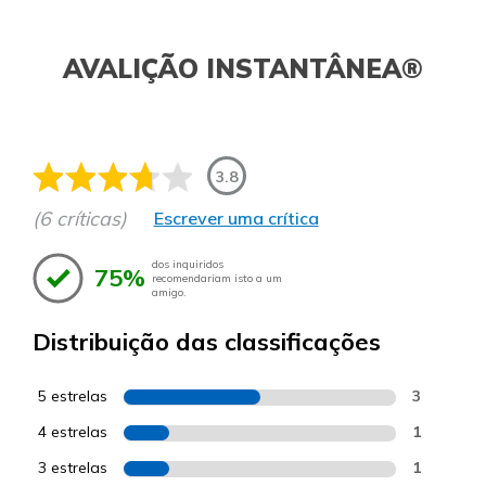
AVALIÇÃO INSTANTÂNEA®
3.8
(6 críticas)
Escrever uma crítica
dos inquiridos
75%
recomendariam isto a um
amigo.
Distribuição das classificações
5 estrelas
3
4 estrelas
1
3 estrelas
1