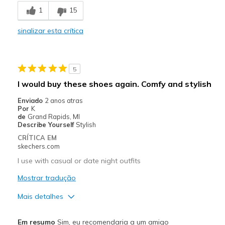
Melhores utilizações
1
15
Casual Wear
sinalizar esta crítica
Width
Feels true to width
Sizing
Feels true to size
5
I would buy these shoes again. Comfy and stylish
Enviado
2 anos atras
Por
K
de
Grand Rapids, MI
Describe Yourself
Stylish
CRÍTICA EM
skechers.com
I use with casual or date night outfits
Mostrar tradução
Mais detalhes
Prós
Em resumo
Sim, eu recomendaria a um amigo