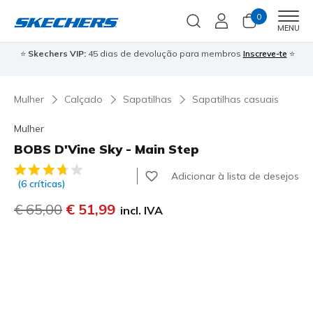
0
Men
MENU
⭐
Skechers VIP:
45 dias de devolução para membros
Inscreve-te
⭐

Mulher
Calçado
Sapatilhas
Sapatilhas casuais
Mulher
BOBS D'Vine Sky - Main Step
3$7 de 5 – Classificação do cliente
Adicionar à lista de desejos
(6 críticas)
Preço com desconto de
€ 65,00
para
€ 51,99
incl. IVA