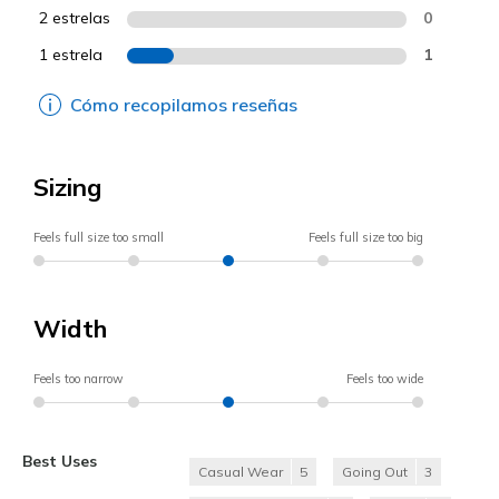
2 estrelas
0
1 estrela
1
Cómo recopilamos reseñas
Sizing
Feels full size too small
Feels full size too big
Width
Feels too narrow
Feels too wide
Best Uses
Casual Wear
5
Going Out
3