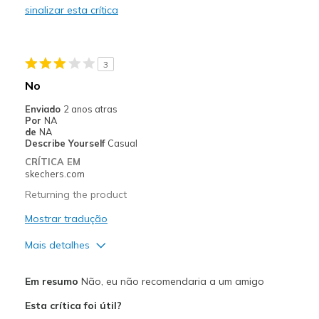
sinalizar esta crítica
Melhores utilizações
Casual Wear
3
Going Out
No
Special Occasions
Enviado
2 anos atras
Por
NA
Travel
de
NA
Describe Yourself
Casual
Width
Feels true to width
CRÍTICA EM
skechers.com
Sizing
Feels true to size
View On Shoes
I'm Really Into Shoes
Returning the product
Mostrar tradução
Mais detalhes
Prós
Em resumo
Não, eu não recomendaria a um amigo
Attractive Design
Esta crítica foi útil?