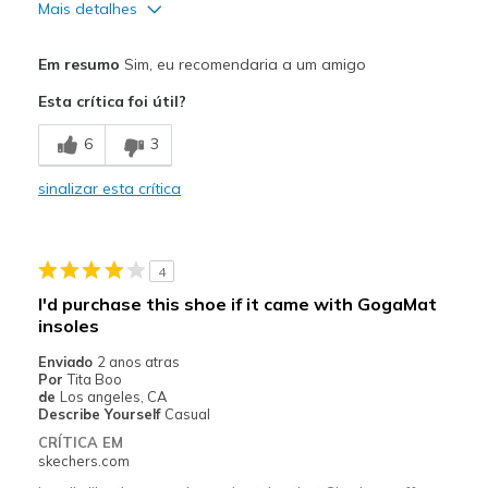
Mais detalhes
Prós
Em resumo
Sim, eu recomendaria a um amigo
Attractive Design
Esta crítica foi útil?
Comfortable
6
3
Durable
sinalizar esta crítica
Stylish
Contras
4
None
I'd purchase this shoe if it came with GogaMat
insoles
Melhores utilizações
Enviado
2 anos atras
Casual Wear
Por
Tita Boo
de
Los angeles, CA
Width
Feels true to width
Describe Yourself
Casual
Sizing
Feels true to size
CRÍTICA EM
skechers.com
View On Shoes
Shoes are for Wearing