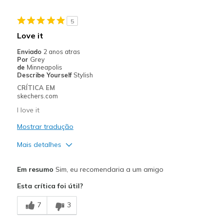
5
Love it
Enviado
2 anos atras
Por
Grey
de
Minneapolis
Describe Yourself
Stylish
CRÍTICA EM
skechers.com
I love it
Mostrar tradução
Mais detalhes
Prós
Em resumo
Sim, eu recomendaria a um amigo
Attractive Design
Esta crítica foi útil?
Comfortable
7
3
Stylish