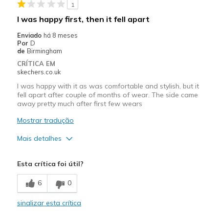
1
I was happy first, then it fell apart
Enviado
há 8 meses
Por
D
de
Birmingham
CRÍTICA EM
skechers.co.uk
I was happy with it as was comfortable and stylish, but it
fell apart after couple of months of wear. The side came
away pretty much after first few wears
Mostrar tradução
Mais detalhes
Contras
Esta crítica foi útil?
Wear Out Quickly
6
0
Sizing
Feels true to size
sinalizar esta crítica