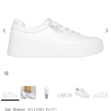
Cor
Branco
(#
114581
WHT
)