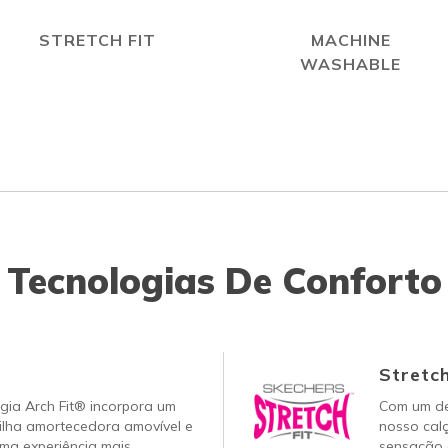
STRETCH FIT
MACHINE
WASHABLE
Tecnologias De Conforto
Stretch
gia Arch Fit® incorpora um
Com um de
ilha amortecedora amovível e
nosso cal
ma experiência mais
sensação c