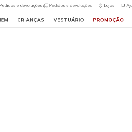
Pedidos e devoluções
Pedidos e devoluções
Lojas
Aj
MEM
CRIANÇAS
VESTUÁRIO
PROMOÇÃO
🎒 Guia de regresso às aulas:
COMPRAR AGORA
ais
Mulher
Arch Fit R
(
4$4 de 5 – Class
€ 90,00
i
Cor
Branco
(#
1