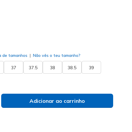
do
a de tamanhos
Não vês o teu tamanho?
37
37.5
38
38.5
39
Adicionar ao carrinho