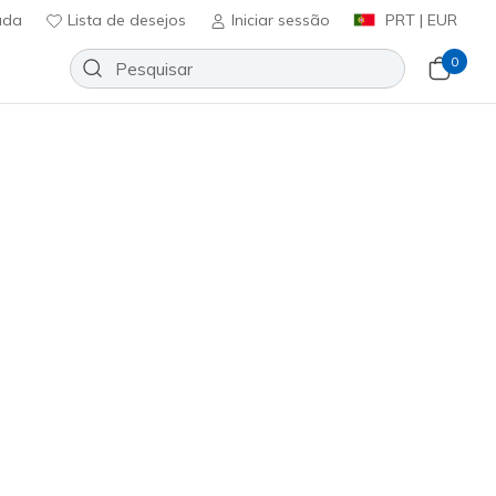
uda
Lista de desejos
Iniciar sessão
PRT | EUR
0
efine 2.0 - Nora
Adicionar à lista de desejos
7 críticas)
ificação do cliente
ncl. IVA
04677
WHT
)