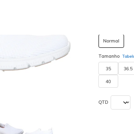
seleciona
Largura
Normal
Tamanho
Tabel
35
36.5
40
QTD