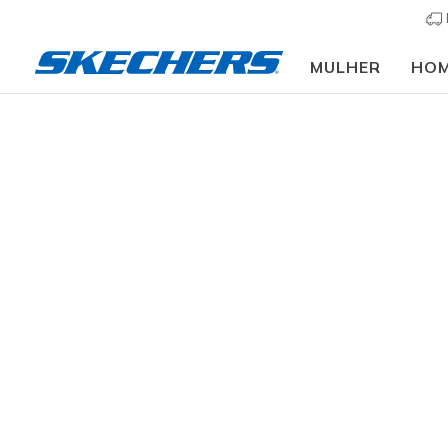
MULHER
HO
Mulher
Calçado
Sapatilhas
Sapatilhas casu