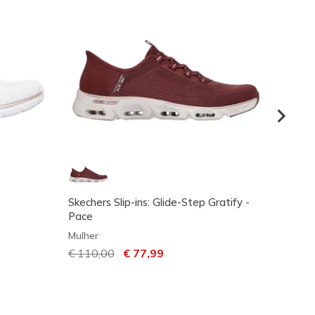
Skechers Slip-ins: Glide-Step Gratify -
Skecher
Pace
Midnig
Mulher
Mulher
Preço com desconto de
€ 110,00
para
€ 77,99
€ 95,