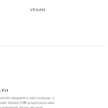
VEGAN
 Fit
senho elegante e sem costuras, o
çado Stretch Fit® proporciona uma
onfortável, fáceis de usar!