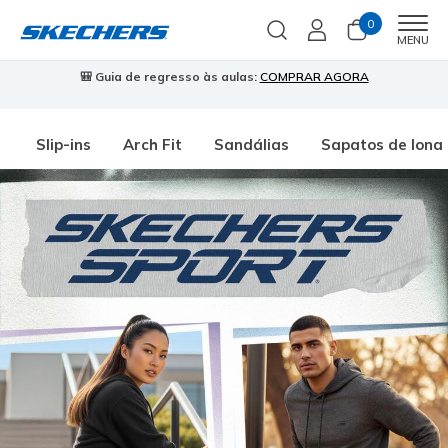
0
Men
MENU
🎒 Guia de regresso às aulas:
COMPRAR AGORA
⭐
Slip-ins
Arch Fit
Sandálias
Sapatos de lona