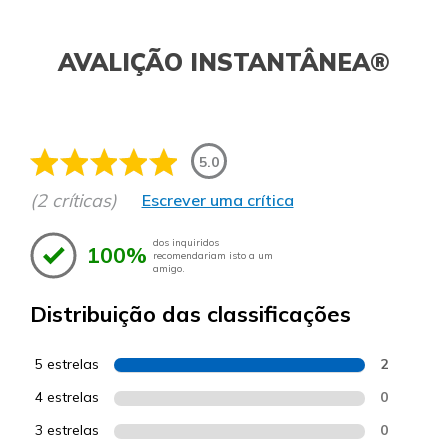
AVALIÇÃO INSTANTÂNEA®
5.0
(2 críticas)
Escrever uma crítica
dos inquiridos
100%
recomendariam isto a um
amigo.
Distribuição das classificações
5 estrelas
2
4 estrelas
0
3 estrelas
0