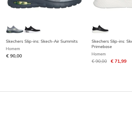
Skechers Slip-ins: Skech-Air Summits
Skechers Slip-ins: Sk
Primebase
Homem
Homem
€ 90,00
Preço com descont
para
€ 90,00
€ 71,99