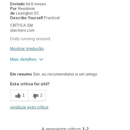
Enviado
há 6 meses
View On Shoes
I'm Into Shoes
Por
Reedman
de
Lexington SC
Describe Yourself
Practical
CRÍTICA EM
skechers.com
Daily running around.
Mostrar tradução
Mais detalhes
View On Shoes
Shoes are for Wearing
Em resumo
Sim, eu recomendaria a um amigo
Esta crítica foi útil?
1
2
sinalizar esta crítica
A apresentar críticas
1-2