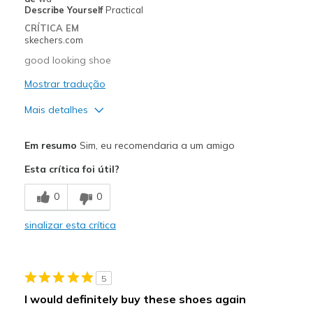
Describe Yourself
Practical
CRÍTICA EM
skechers.com
good looking shoe
Mostrar tradução
Mais detalhes
Prós
Em resumo
Sim, eu recomendaria a um amigo
Attractive Design
Esta crítica foi útil?
Comfortable
0
0
Stylish
sinalizar esta crítica
Melhores utilizações
Casual Wear
5
Width
Feels true to width
I would definitely buy these shoes again
Sizing
Feels true to size