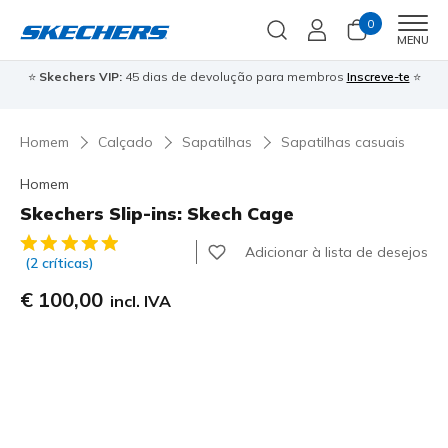
0
Men
MENU
⭐
Skechers VIP:
45 dias de devolução para membros
Inscreve-te
⭐

Homem
Calçado
Sapatilhas
Sapatilhas casuais
Homem
Skechers Slip-ins: Skech Cage
3$1 de 5 – Classificação do cliente
Adicionar à lista de desejos
(2 críticas)
€ 100,00
incl. IVA