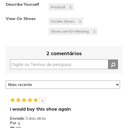
Describe Yourself
Practical
2
View On Shoes
I'm Into Shoes
1
Shoes are for Wearing
1
2 comentários
5
i would buy this shoe again
Enviado
3 dias atrás
Por
g
de
wa