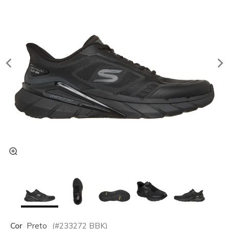
Cor
Preto
(#
233272
BBK
)