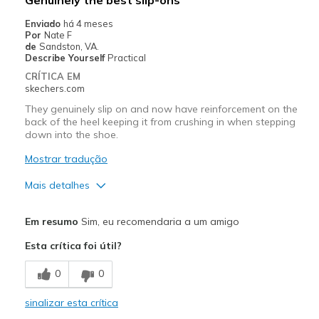
Casual Wear
Enviado
há 4 meses
Por
Nate F
Going Out
de
Sandston, VA.
Describe Yourself
Practical
Travel
CRÍTICA EM
skechers.com
Width
Feels true to width
They genuinely slip on and now have reinforcement on the
Sizing
Feels true to size
back of the heel keeping it from crushing in when stepping
View On Shoes
Shoes are for Wearing
down into the shoe.
Mostrar tradução
Mais detalhes
Prós
Em resumo
Sim, eu recomendaria a um amigo
Comfortable
Esta crítica foi útil?
Melhores utilizações
0
0
Casual Wear
sinalizar esta crítica
Going Out