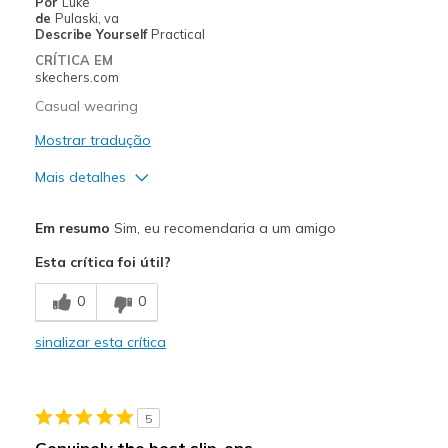
Por
Luke
de
Pulaski, va
Describe Yourself
Practical
CRÍTICA EM
skechers.com
Casual wearing
Mostrar tradução
Mais detalhes
Prós
Em resumo
Sim, eu recomendaria a um amigo
Attractive Design
Esta crítica foi útil?
Comfortable
0
0
Stylish
sinalizar esta crítica
Contras
Need Break In
5
Melhores utilizações
Genuinely the best slip-ons