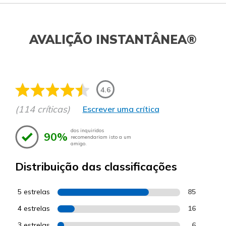
AVALIÇÃO INSTANTÂNEA®
4.6
(114 críticas)
Escrever uma crítica
dos inquiridos
90%
recomendariam isto a um
amigo.
Distribuição das classificações
5 estrelas
85
4 estrelas
16
3 estrelas
6