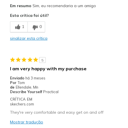
Prós
Em resumo
Sim, eu recomendaria a um amigo
Attractive Design
Esta crítica foi útil?
Breathe Well
1
0
Comfortable
sinalizar esta crítica
Stylish
Contras
5
Need Break In
I am very happy with my purchase
Melhores utilizações
Enviado
há 3 meses
Por
Tom
Casual Wear
de
Ellendale, Mn
Describe Yourself
Practical
Going Out
CRÍTICA EM
skechers.com
Width
Feels true to width
They're very comfortable and easy get on and off
Sizing
Feels half size too small
View On Shoes
Mostrar tradução
Shoes are for Wearing