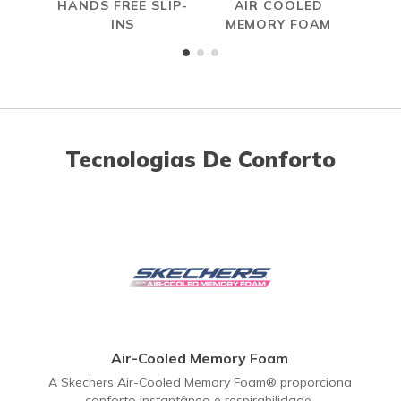
HANDS FREE SLIP-
AIR COOLED
R
INS
MEMORY FOAM
Tecnologias De Conforto
Air-Cooled Memory Foam
A Skechers Air-Cooled Memory Foam® proporciona
conforto instantâneo e respirabilidade.