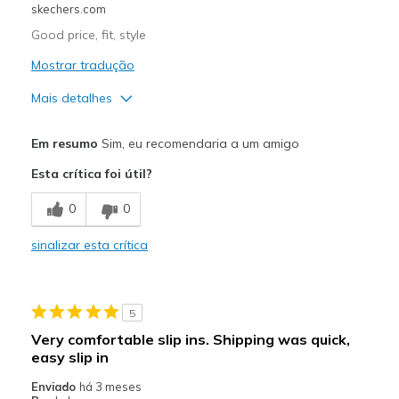
skechers.com
Good price, fit, style
Mostrar tradução
Mais detalhes
Prós
Em resumo
Sim, eu recomendaria a um amigo
Attractive Design
Esta crítica foi útil?
Comfortable
0
0
Stylish
sinalizar esta crítica
Melhores utilizações
Casual Wear
5
Width
Feels true to width
Very comfortable slip ins. Shipping was quick,
Sizing
Feels true to size
easy slip in
View On Shoes
Shoes are for Wearing
Enviado
há 3 meses