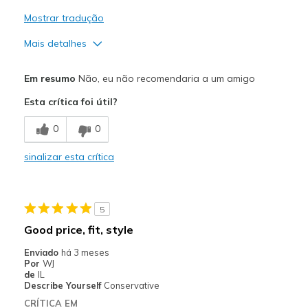
Mostrar tradução
Mais detalhes
Prós
Em resumo
Não, eu não recomendaria a um amigo
Comfortable
Esta crítica foi útil?
Contras
0
0
not good for long walks-feet not well supported
sinalizar esta crítica
Melhores utilizações
Casual Wear
5
Sizing
Feels half size too big
Good price, fit, style
View On Shoes
Shoes are for Wearing
Enviado
há 3 meses
Por
WJ
de
IL
Describe Yourself
Conservative
CRÍTICA EM