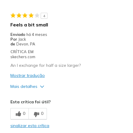
Travel
4
Width
Feels true to width
Feels a bit small
Sizing
Feels true to size
Enviado
há 4 meses
View On Shoes
Shoes are for Wearing
Por
Jack
de
Devon, PA
CRÍTICA EM
skechers.com
An I exchange for half a size larger?
Mostrar tradução
Mais detalhes
Width
Feels true to width
Esta crítica foi útil?
Sizing
Feels half size too small
0
0
sinalizar esta crítica