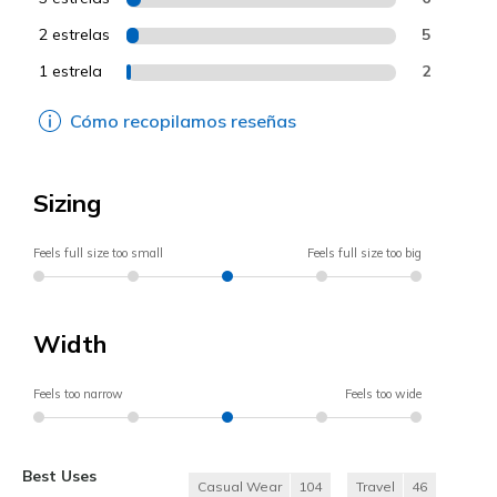
2 estrelas
5
1 estrela
2
Cómo recopilamos reseñas
Sizing
Feels full size too small
Feels full size too big
Width
Feels too narrow
Feels too wide
Best Uses
Casual Wear
104
Travel
46