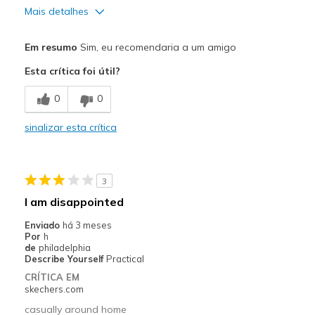
Mais detalhes
Prós
Em resumo
Sim, eu recomendaria a um amigo
Attractive Design
Esta crítica foi útil?
Breathe Well
0
0
Comfortable
sinalizar esta crítica
Contras
I haven't found any cons yet
3
Melhores utilizações
I am disappointed
Casual Wear
Enviado
há 3 meses
Por
h
Travel
de
philadelphia
Describe Yourself
Practical
Width
Feels true to width
CRÍTICA EM
Sizing
Feels true to size
skechers.com
View On Shoes
I'm Into Shoes
casually around home