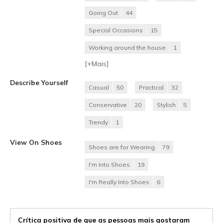
Going Out
44
Special Occasions
15
Working around the house
1
[+
Mais
]
Describe Yourself
Casual
50
Practical
32
Conservative
20
Stylish
5
Trendy
1
View On Shoes
Shoes are for Wearing
79
I'm Into Shoes
19
I'm Really Into Shoes
6
Crítica positiva de que as pessoas mais gostaram