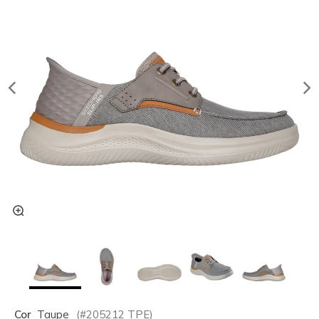
Cor
Taupe
(#
205212
TPE
)