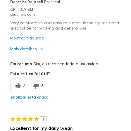
Describe Yourself
Practical
CRÍTICA EM
skechers.com
Very comfortable and easy to put on, these slip-ins are a
great shoe for walking and general use.
Mostrar tradução
Mais detalhes
Prós
Em resumo
Sim, eu recomendaria a um amigo
Comfortable
Esta crítica foi útil?
Stylish
0
0
Melhores utilizações
sinalizar esta crítica
Casual Wear
Going Out
5
Width
Feels true to width
Excellent for my daily wear.