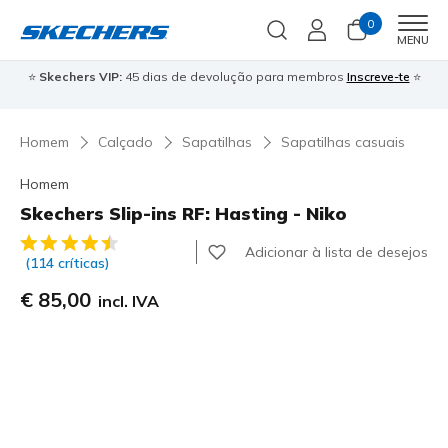
0
Men
MENU
⭐
Skechers VIP:
45 dias de devolução para membros
Inscreve-te
⭐

Homem
Calçado
Sapatilhas
Sapatilhas casuais
Homem
Skechers Slip-ins RF: Hasting - Niko
5 de 5 – Classificação do cliente
Adicionar à lista de desejos
(114 críticas)
€ 85,00
incl. IVA