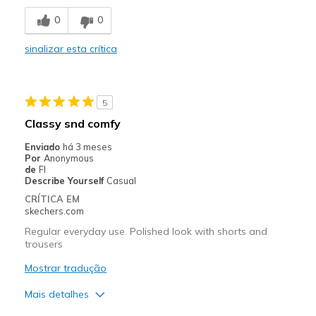
Melhores utilizações
0
0
Casual Wear
sinalizar esta crítica
Sizing
Feels true to size
View On Shoes
Shoes are for Wearing
5
Classy snd comfy
Enviado
há 3 meses
Por
Anonymous
de
Fl
Describe Yourself
Casual
CRÍTICA EM
skechers.com
Regular everyday use. Polished look with shorts and
trousers
Mostrar tradução
Mais detalhes