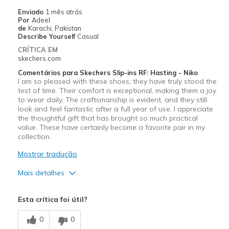
Sizing
Feels true to size
Enviado
1 mês atrás
View On Shoes
Shoes are for Wearing
Por
Adeel
de
Karachi, Pakistan
Describe Yourself
Casual
CRÍTICA EM
skechers.com
Comentários para Skechers Slip-ins RF: Hasting - Niko
I am so pleased with these shoes; they have truly stood the
test of time. Their comfort is exceptional, making them a joy
to wear daily. The craftsmanship is evident, and they still
look and feel fantastic after a full year of use. I appreciate
the thoughtful gift that has brought so much practical
value. These have certainly become a favorite pair in my
collection.
Mostrar tradução
Mais detalhes
Prós
Esta crítica foi útil?
Attractive Design
0
0
Breathe Well