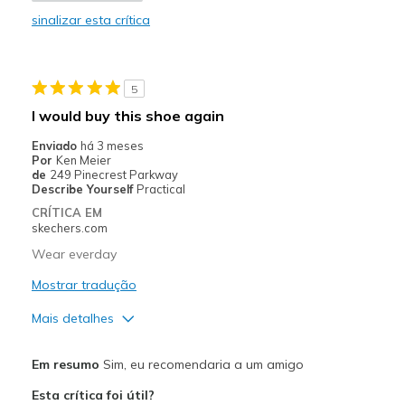
sinalizar esta crítica
Comfortable
Stylish
5
Melhores utilizações
I would buy this shoe again
Casual Wear
Enviado
há 3 meses
Por
Ken Meier
Width
Feels true to width
de
249 Pinecrest Parkway
Describe Yourself
Practical
Sizing
Feels true to size
CRÍTICA EM
skechers.com
Wear everday
Mostrar tradução
Mais detalhes
Prós
Em resumo
Sim, eu recomendaria a um amigo
Comfortable
Esta crítica foi útil?