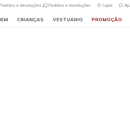
Pedidos e devoluções
Pedidos e devoluções
Lojas
Aj
MEM
CRIANÇAS
VESTUÁRIO
PROMOÇÃO
⭐
Skechers VIP:
4
uais
Homem
Skechers S
Mercer
(
4$8 de 5 – Class
€ 85,00
i