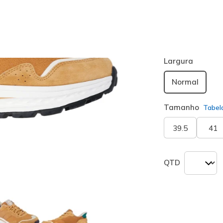
Cor
Trigo
(#
211
seleciona
Largura
Normal
Tamanho
Tabel
39.5
41
QTD