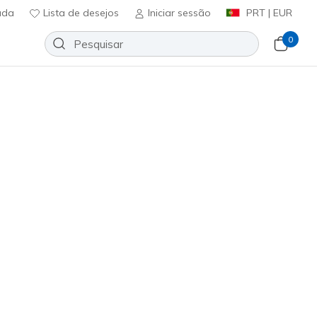
uda
Lista de desejos
Iniciar sessão
PRT | EUR
0
5 dias de devolução para membros
Inscreve-te
⭐
lip-ins Relaxed Fit: Slade Ultra -
Adicionar à lista de desejos
17 críticas)
ificação do cliente
ncl. IVA