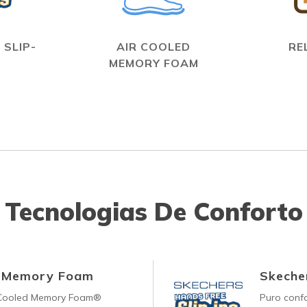
 SLIP-
AIR COOLED
RE
MEMORY FOAM
Tecnologias De Conforto
d Memory Foam
Skecher
-Cooled Memory Foam®
Puro conf