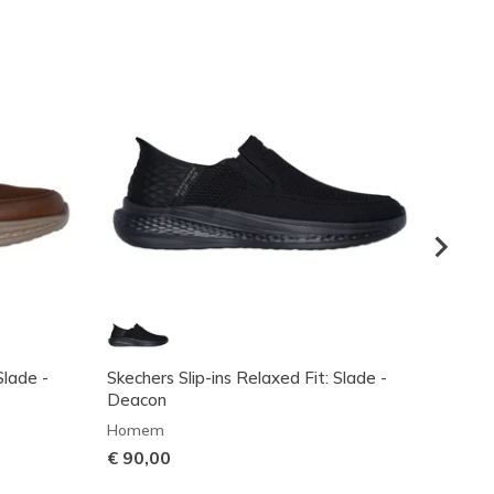
Slade -
Skechers Slip-ins Relaxed Fit: Slade -
Skeche
Deacon
Home
Homem
€ 85,
€ 90,00