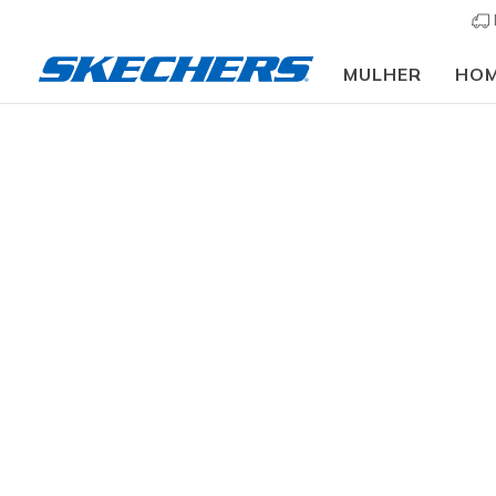
MULHER
HO
Homem
Calçado
Sapatilhas
Sapatilhas cas