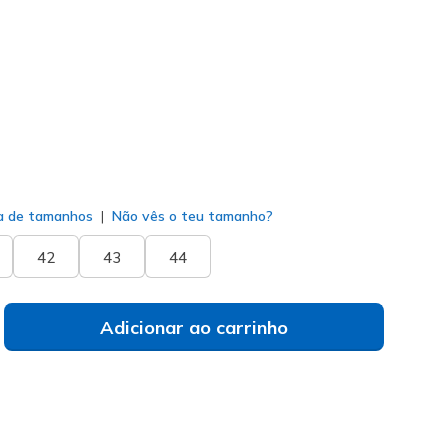
069
WTN
)
do
a de tamanhos
Não vês o teu tamanho?
42
43
44
Adicionar ao carrinho