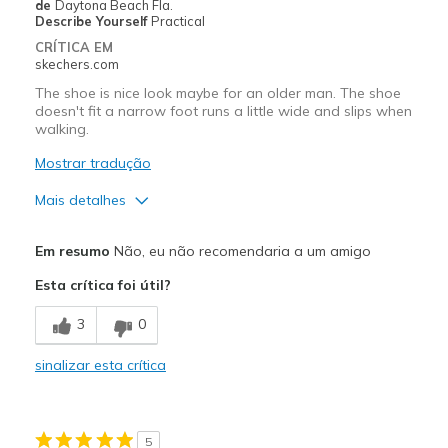
de
Daytona Beach Fla.
Describe Yourself
Practical
CRÍTICA EM
skechers.com
The shoe is nice look maybe for an older man. The shoe
doesn't fit a narrow foot runs a little wide and slips when
walking.
Mostrar tradução
Mais detalhes
Prós
Em resumo
Não, eu não recomendaria a um amigo
Attractive Design
Esta crítica foi útil?
Contras
3
0
is very loose on the foot - flips/flops
sinalizar esta crítica
Melhores utilizações
Casual Wear
5