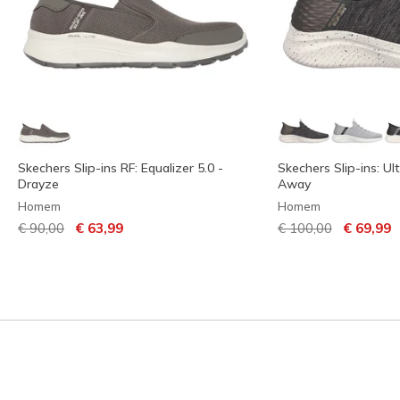
Skechers Slip-ins RF: Equalizer 5.0 -
Skechers Slip-ins: Ult
Drayze
Away
Homem
Homem
Preço com desconto de
para
Preço com descont
para
€ 90,00
€ 63,99
€ 100,00
€ 69,99