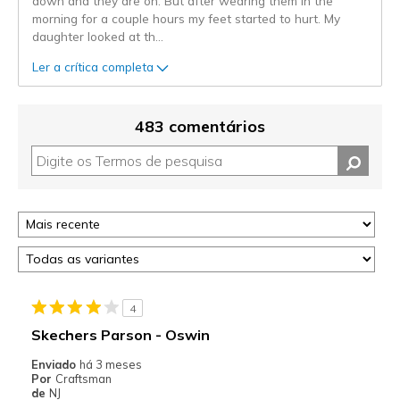
down and they are on. But after wearing them in the
morning for a couple hours my feet started to hurt. My
daughter looked at th
...
Ler a crítica completa
483 comentários
4
Skechers Parson - Oswin
Enviado
há 3 meses
Por
Craftsman
de
NJ