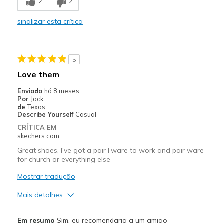
2
2
Durable
sinalizar esta crítica
Stylish
Melhores utilizações
5
Casual Wear
Love them
Going Out
Enviado
há 8 meses
Por
Jack
Travel
de
Texas
Describe Yourself
Casual
Width
Feels too wide
CRÍTICA EM
Sizing
Feels true to size
skechers.com
View On Shoes
Shoes are for Wearing
Great shoes, I've got a pair I ware to work and pair ware
for church or everything else
Mostrar tradução
Mais detalhes
Prós
Em resumo
Sim, eu recomendaria a um amigo