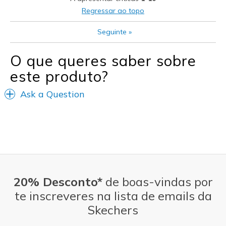
Width
Feels true to width
Regressar ao topo
Sizing
Feels true to size
View On Shoes
Shoes are for Wearing
Seguinte
»
O que queres saber sobre
este produto?
Ask a Question
20% Desconto*
de boas-vindas por
te inscreveres na lista de emails da
Skechers