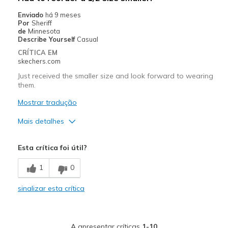
Going Out
Enviado
há 9 meses
Por
Sheriff
Width
Feels true to width
de
Minnesota
Describe Yourself
Casual
Sizing
Feels true to size
CRÍTICA EM
View On Shoes
Shoes are for Wearing
skechers.com
Just received the smaller size and look forward to wearing
them.
Mostrar tradução
Mais detalhes
Prós
Esta crítica foi útil?
Comfortable
1
0
Stylish
sinalizar esta crítica
Melhores utilizações
Casual Wear
A apresentar críticas
1-10