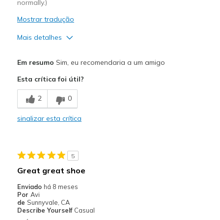
normally.)
Mostrar tradução
Mais detalhes
Prós
Em resumo
Sim, eu recomendaria a um amigo
Attractive Design
Esta crítica foi útil?
Breathe Well
2
0
Comfortable
sinalizar esta crítica
Durable
Stylish
5
Melhores utilizações
Great great shoe
Casual Wear
Enviado
há 8 meses
Por
Avi
Travel
de
Sunnyvale, CA
Describe Yourself
Casual