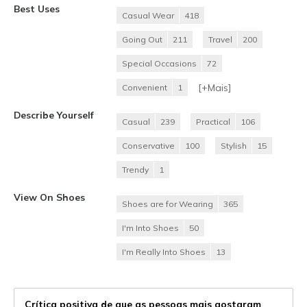
Best Uses
Casual Wear
418
Going Out
211
Travel
200
Special Occasions
72
[+
Mais
]
Convenient
1
Describe Yourself
Casual
239
Practical
106
Conservative
100
Stylish
15
Trendy
1
View On Shoes
Shoes are for Wearing
365
I'm Into Shoes
50
I'm Really Into Shoes
13
Crítica positiva de que as pessoas mais gostaram