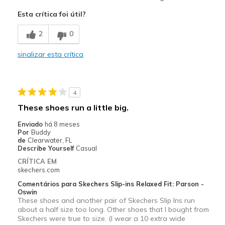
Attractive Design
Esta crítica foi útil?
Breathe Well
2
0
Comfortable
sinalizar esta crítica
Durable
Stylish
4
Melhores utilizações
These shoes run a little big.
Casual Wear
Enviado
há 8 meses
Por
Buddy
Going Out
de
Clearwater, FL
Describe Yourself
Casual
Special Occasions
CRÍTICA EM
skechers.com
Travel
Comentários para Skechers Slip-ins Relaxed Fit: Parson -
Oswin
Width
Feels true to width
These shoes and another pair of Skechers Slip Ins run
Sizing
about a half size too long. Other shoes that I bought from
Feels true to size
Skechers were true to size. (I wear a 10 extra wide
View On Shoes
Shoes are for Wearing