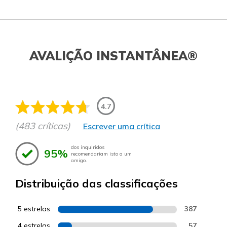
AVALIÇÃO INSTANTÂNEA®
4.7
(483 críticas)
Escrever uma crítica
dos inquiridos
95%
recomendariam isto a um
amigo.
Distribuição das classificações
5 estrelas
387
4 estrelas
57