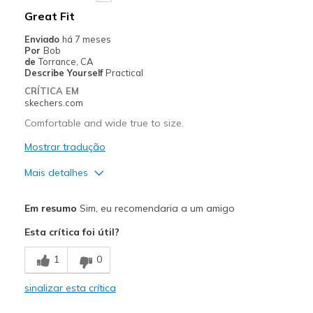
Width
Feels too wide
Great Fit
Sizing
Feels half size too big
Enviado
há 7 meses
View On Shoes
I'm Into Shoes
Por
Bob
de
Torrance, CA
Describe Yourself
Practical
CRÍTICA EM
skechers.com
Comfortable and wide true to size.
Mostrar tradução
Mais detalhes
Prós
Em resumo
Sim, eu recomendaria a um amigo
Comfortable
Esta crítica foi útil?
Melhores utilizações
1
0
Casual Wear
sinalizar esta crítica
Width
Feels true to width