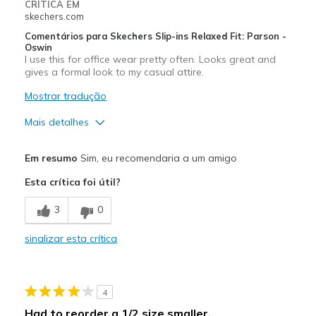
Width
Feels true to width
CRÍTICA EM
skechers.com
Sizing
Feels half size too big
View On Shoes
Shoes are for Wearing
Comentários para Skechers Slip-ins Relaxed Fit: Parson -
Oswin
I use this for office wear pretty often. Looks great and
gives a formal look to my casual attire.
Mostrar tradução
Mais detalhes
Prós
Em resumo
Sim, eu recomendaria a um amigo
Attractive Design
Esta crítica foi útil?
Breathe Well
3
0
Comfortable
sinalizar esta crítica
Stylish
Melhores utilizações
4
Casual Wear
Had to reorder a 1/2 size smaller.