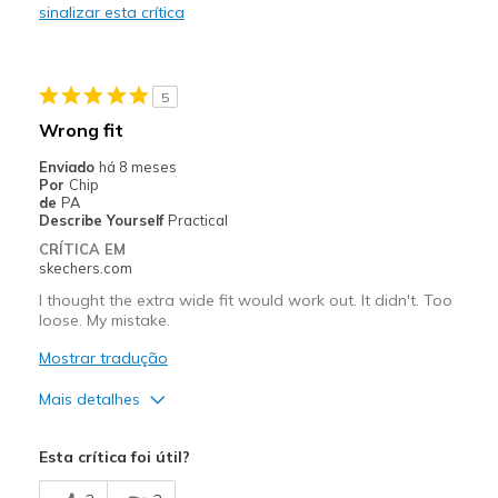
sinalizar esta crítica
Need Break In
Melhores utilizações
5
Going Out
Wrong fit
Width
Feels true to width
Enviado
há 8 meses
Sizing
Feels true to size
Por
Chip
de
PA
View On Shoes
Shoes are for Wearing
Describe Yourself
Practical
CRÍTICA EM
skechers.com
I thought the extra wide fit would work out. It didn't. Too
loose. My mistake.
Mostrar tradução
Mais detalhes
Prós
Esta crítica foi útil?
Attractive Design