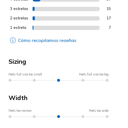
3 estrelas
15
2 estrelas
17
1 estrela
7
Cómo recopilamos reseñas
Sizing
Feels full size too small
Feels full size too big
Width
Feels too narrow
Feels too wide