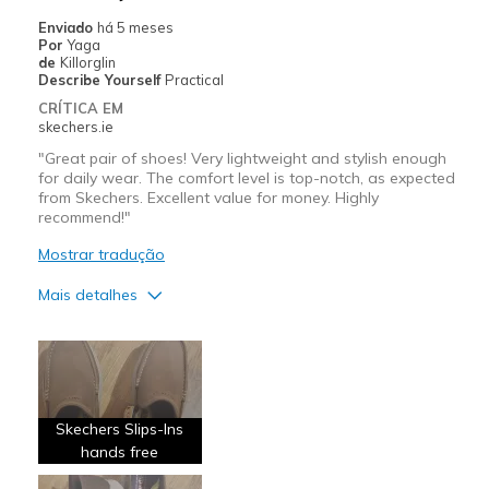
Convenient
Enviado
há 5 meses
Por
Yaga
Width
Feels true to width
de
Killorglin
Describe Yourself
Practical
Sizing
Feels true to size
CRÍTICA EM
View On Shoes
Shoes are for Wearing
skechers.ie
"Great pair of shoes! Very lightweight and stylish enough
for daily wear. The comfort level is top-notch, as expected
from Skechers. Excellent value for money. Highly
recommend!"
Mostrar tradução
Mais detalhes
Prós
Attractive Design
Breathe Well
Skechers Slips-lns
Comfortable
hands free