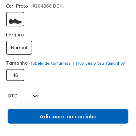
Cor
Preto
(#
204866
BBK
)
selecionado
Largura
Normal
Tamanho
Tabela de tamanhos
Não vês o teu tamanho?
46
QTD
Adicionar ao carrinho