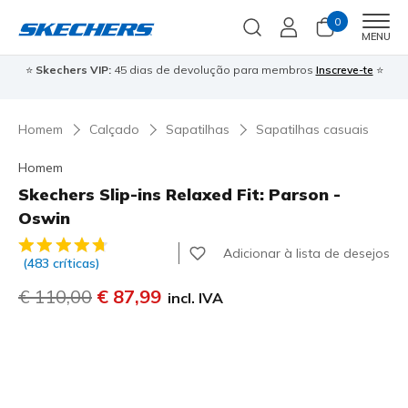
0
Men
MENU
⭐
Skechers VIP:
45 dias de devolução para membros
Inscreve-te
⭐

Homem
Calçado
Sapatilhas
Sapatilhas casuais
Homem
Skechers Slip-ins Relaxed Fit: Parson -
Oswin
5 de 5 – Classificação do cliente
Adicionar à lista de desejos
(483 críticas)
Preço com desconto de
€ 110,00
para
€ 87,99
incl. IVA