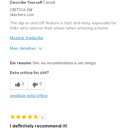
Describe Yourself
Casual
CRÍTICA EM
skechers.com
The slip-in and off feature is fast and easy, especially for
folks who remove their shoes when entering a home.
Mostrar tradução
Mais detalhes
Prós
Em resumo
Sim, eu recomendaria a um amigo
Comfortable
Esta crítica foi útil?
Durable
2
0
Contras
sinalizar esta crítica
Sole color needs to be darker
Melhores utilizações
5
Casual Wear
I definitely recommend it!