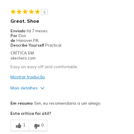
Sizing
Feels true to size
View On Shoes
Shoes are for Wearing
5
Great. Shoe
Enviado
há 7 meses
Por
Don
de
Hanover,PA
Describe Yourself
Practical
CRÍTICA EM
skechers.com
Easy on easy off and comfortable.
Mostrar tradução
Mais detalhes
Prós
Em resumo
Sim, eu recomendaria a um amigo
Attractive Design
Esta crítica foi útil?
Comfortable
1
0
Contras