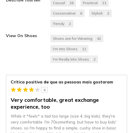
Casual
26
Practical
21
Conservative
6
Stylish
2
Trendy
2
View On Shoes
Shoes are for Wearing
42
I'm Into Shoes
11
I'm Really Into Shoes
2
Crítica positiva de que as pessoas mais gostaram
4
Very comfortable, great exchange
experience, too
While it *feels* a tad too large (size 4, big kids), they're
very comfortable. I'm 70something, but have to buy kids'
shoes, so I'm happy to find a simple, cushy shoe in basic