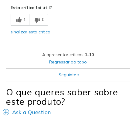
Breathe Well
Esta crítica foi útil?
Comfortable
1
0
Comfy
sinalizar esta crítica
Melhores utilizações
Casual Wear
A apresentar críticas
1-10
Travel
Regressar ao topo
Width
Feels true to width
Seguinte
»
Sizing
Feels true to size
View On Shoes
Shoes are for Wearing
O que queres saber sobre
este produto?
Ask a Question