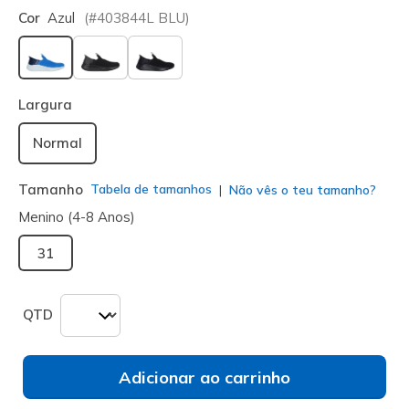
Cor
Azul
(#
403844L
BLU
)
selecionado
Largura
Normal
Tamanho
Tabela de tamanhos
Não vês o teu tamanho?
Menino (4-8 Anos)
31
QTD
Adicionar ao carrinho