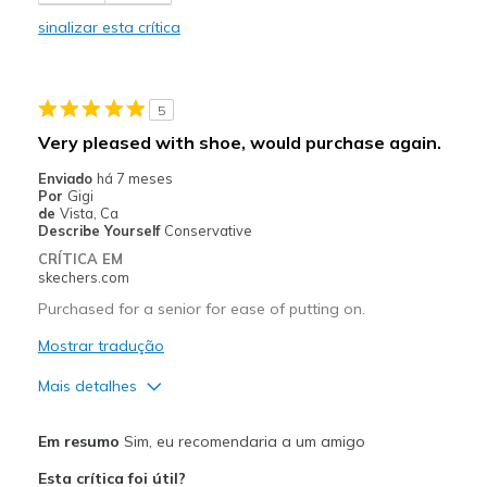
Comfortable
sinalizar esta crítica
Stylish
Melhores utilizações
5
Casual Wear
Very pleased with shoe, would purchase again.
Width
Feels true to width
Enviado
há 7 meses
Por
Gigi
Sizing
Feels true to size
de
Vista, Ca
View On Shoes
Shoes are for Wearing
Describe Yourself
Conservative
CRÍTICA EM
skechers.com
Purchased for a senior for ease of putting on.
Mostrar tradução
Mais detalhes
Melhores utilizações
Em resumo
Sim, eu recomendaria a um amigo
Casual Wear
Esta crítica foi útil?