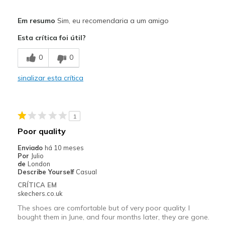
Prós
Em resumo
Sim, eu recomendaria a um amigo
Comfortable
Esta crítica foi útil?
Durable
0
0
Contras
sinalizar esta crítica
Back slip in cloth covering material tears
Melhores utilizações
1
Casual Wear
Poor quality
Width
Feels true to width
Enviado
há 10 meses
Sizing
Feels true to size
Por
Julio
de
London
View On Shoes
I'm Into Shoes
Describe Yourself
Casual
CRÍTICA EM
skechers.co.uk
The shoes are comfortable but of very poor quality. I
bought them in June, and four months later, they are gone.