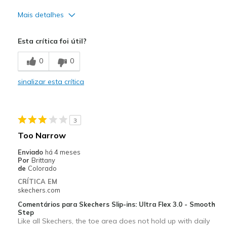
Mais detalhes
Prós
Esta crítica foi útil?
Breathe Well
0
0
Comfortable
sinalizar esta crítica
Sizing
Feels true to size
3
Too Narrow
Enviado
há 4 meses
Por
Brittany
de
Colorado
CRÍTICA EM
skechers.com
Comentários para Skechers Slip-ins: Ultra Flex 3.0 - Smooth
Step
Like all Skechers, the toe area does not hold up with daily