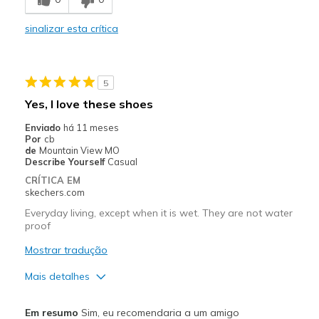
Melhores utilizações
Casual Wear
sinalizar esta crítica
Going Out
Travel
5
Yes, I love these shoes
Width
Feels true to width
Enviado
há 11 meses
Sizing
Feels true to size
Por
cb
View On Shoes
Shoes are for Wearing
de
Mountain View MO
Describe Yourself
Casual
CRÍTICA EM
skechers.com
Everyday living, except when it is wet. They are not water
proof
Mostrar tradução
Mais detalhes
Prós
Em resumo
Sim, eu recomendaria a um amigo