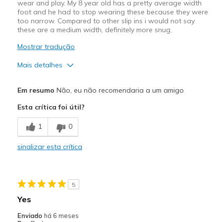
wear and play. My 8 year old has a pretty average width
foot and he had to stop wearing these because they were
too narrow. Compared to other slip ins i would not say
these are a medium width, definitely more snug.
Mostrar tradução
Mais detalhes
Width
Feels too narrow
Em resumo
Não, eu não recomendaria a um amigo
Sizing
Feels true to size
Esta crítica foi útil?
1
0
sinalizar esta crítica
5
Yes
Enviado
há 6 meses