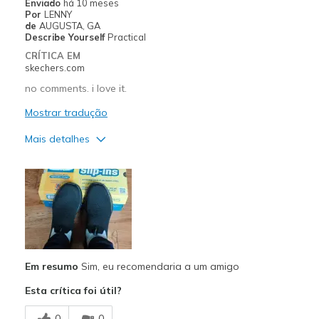
Enviado
há 10 meses
Por
LENNY
de
AUGUSTA, GA
Describe Yourself
Practical
CRÍTICA EM
skechers.com
no comments. i love it.
Mostrar tradução
Mais detalhes
Prós
Attractive Design
Breathe Well
Comfortable
Em resumo
Sim, eu recomendaria a um amigo
Durable
Esta crítica foi útil?
Stylish
0
0