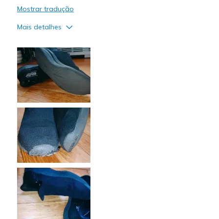
Mostrar tradução
Mais detalhes
Prós
Comfortable
Contras
Poor Quality
Melhores utilizações
Going Out
Width
Feels true to width
Sizing
Feels true to size
View On Shoes
Shoes are for Wearing