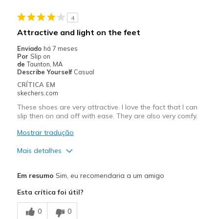
Stylish
4
Melhores utilizações
Attractive and light on the feet
Casual Wear
Enviado
há 7 meses
Por
Slip on
Going Out
de
Taunton, MA
Describe Yourself
Casual
Special Occasions
CRÍTICA EM
skechers.com
Travel
These shoes are very attractive. I love the fact that I can
slip then on and off with ease. They are also very comfy.
Width
Feels true to width
Sizing
Feels true to size
Mostrar tradução
View On Shoes
I'm Into Shoes
Mais detalhes
Prós
Em resumo
Sim, eu recomendaria a um amigo
Attractive Design
Esta crítica foi útil?
Breathe Well
0
0