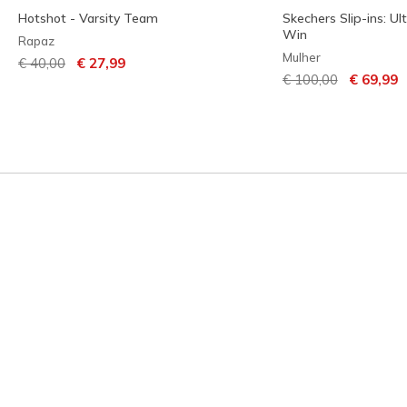
Hotshot - Varsity Team
Skechers Slip-ins: Ult
Win
Rapaz
Mulher
Preço com desconto de
para
€ 40,00
€ 27,99
Preço com descont
para
€ 100,00
€ 69,99