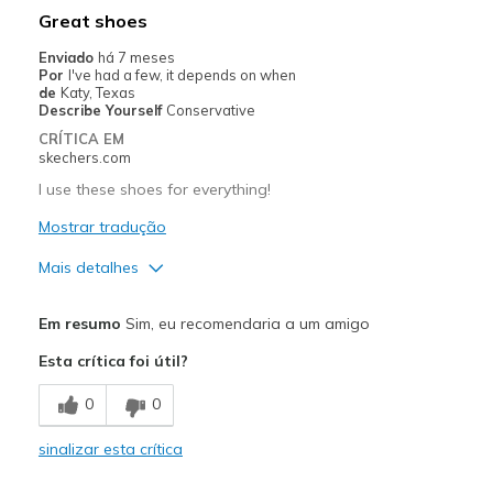
Contras
Great shoes
Wear great
Enviado
há 7 meses
Por
I've had a few, it depends on when
Melhores utilizações
de
Katy, Texas
Describe Yourself
Conservative
Casual Wear
CRÍTICA EM
skechers.com
Width
Feels true to width
I use these shoes for everything!
Sizing
Feels true to size
View On Shoes
Mostrar tradução
Shoes are for Wearing
Mais detalhes
Prós
Em resumo
Sim, eu recomendaria a um amigo
Attractive Design
Esta crítica foi útil?
Breathe Well
0
0
Comfortable
sinalizar esta crítica
Durable