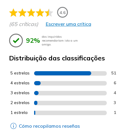
4.6
(65 críticas)
Escrever uma crítica
dos inquiridos
92%
recomendariam isto a um
amigo.
Distribuição das classificações
5 estrelas
51
4 estrelas
6
3 estrelas
4
2 estrelas
3
1 estrela
1
Cómo recopilamos reseñas