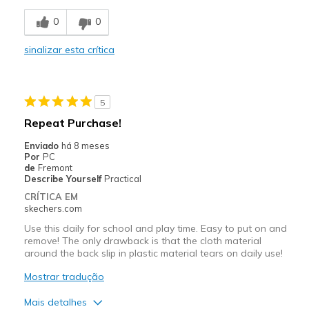
Going Out
0
0
Width
Feels true to width
sinalizar esta crítica
Sizing
Feels true to size
View On Shoes
Shoes are for Wearing
5
Repeat Purchase!
Enviado
há 8 meses
Por
PC
de
Fremont
Describe Yourself
Practical
CRÍTICA EM
skechers.com
Use this daily for school and play time. Easy to put on and
remove! The only drawback is that the cloth material
around the back slip in plastic material tears on daily use!
Mostrar tradução
Mais detalhes