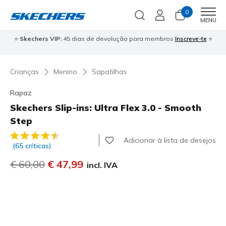
0
Men
MENU
⭐
Skechers VIP:
45 dias de devolução para membros
Inscreve-te
⭐

Crianças
Menino
Sapatilhas
Rapaz
Skechers Slip-ins: Ultra Flex 3.0 - Smooth
Step
3$3 de 5 – Classificação do cliente
Adicionar à lista de desejos
(65 críticas)
Preço com desconto de
€ 60,00
para
€ 47,99
incl. IVA