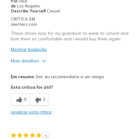
Por
Red
de
Los Angeles
Describe Yourself
Casual
CRÍTICA EM
skechers.com
These shoes was for my grandson to wear to school and
love them so comfortable and I would buy them again.
Mostrar tradução
Mais detalhes
Prós
Em resumo
Sim, eu recomendaria a um amigo
Attractive Design
Esta crítica foi útil?
Breathe Well
0
2
Comfortable
sinalizar esta crítica
Durable
Stylish
5