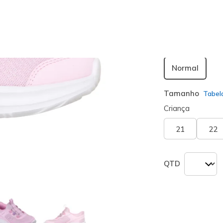
seleciona
Largura
Normal
Tamanho
Tabel
Criança
21
22
QTD