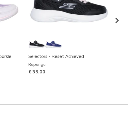
parkle
Selectors - Reset Achieved
Skeche
Rapariga
Rapari
€ 35,00
Preço
€ 60,