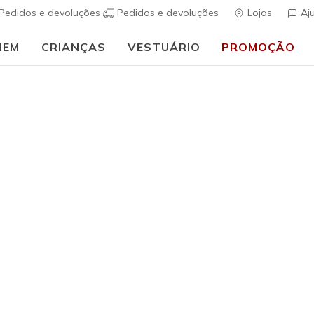
Pedidos e devoluções
Pedidos e devoluções
Lojas
Aj
MEM
CRIANÇAS
VESTUÁRIO
PROMOÇÃO
🎒 Guia de regresso às aulas:
COMPRAR AGORA
Rapariga
Skechers 
(
5 de 5 – Classif
€ 40,00
i
Cor
Rosa Claro