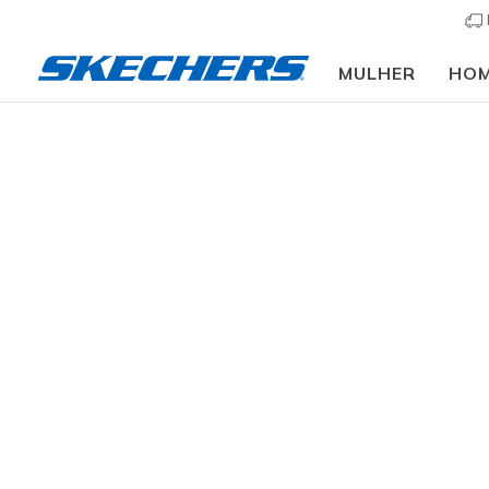
MULHER
HO
Crianças
Menina
Sapatilhas