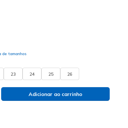
do
a de tamanhos
23
24
25
26
Adicionar ao carrinho