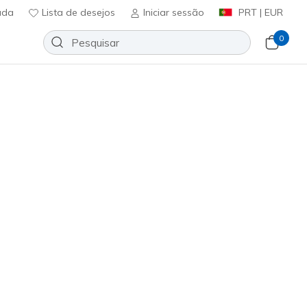
uda
Lista de desejos
Iniciar sessão
PRT | EUR
0
Slip-ins: Bounder Pro - Step One
Adicionar à lista de desejos
3 críticas)
icação do cliente
ncl. IVA
(#
303690N
LTPK
)