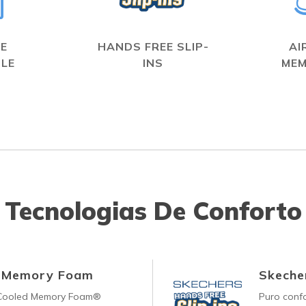
E
HANDS FREE SLIP-
AI
LE
INS
MEM
Tecnologias De Conforto
d Memory Foam
Skecher
-Cooled Memory Foam®
Puro conf