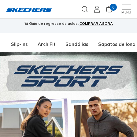
0
Men
MENU
🎒 Guia de regresso às aulas:
COMPRAR AGORA
⭐
Slip-ins
Arch Fit
Sandálias
Sapatos de lona