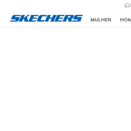
MULHER
HO
Slip-ins
Arc