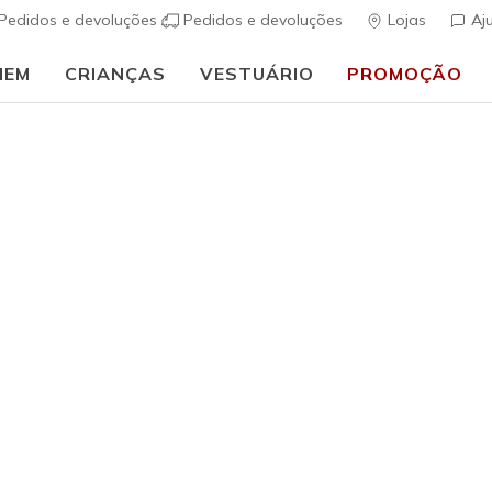
Pedidos e devoluções
Pedidos e devoluções
Lojas
Aj
MEM
CRIANÇAS
VESTUÁRIO
PROMOÇÃO
🎒 Guia de regresso às aulas:
COMPRAR AGORA
h Fit
Sandálias
Sapatos de