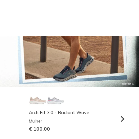
Arch Fit 3.0 - Radiant Wave
Relaxed
Mulher
Homem
€ 100,00
€ 95,0