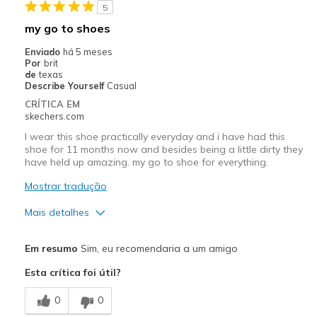
5
Travel
my go to shoes
Width
Feels too wide
Enviado
há 5 meses
Sizing
Feels true to size
Por
brit
de
texas
Describe Yourself
Casual
CRÍTICA EM
skechers.com
I wear this shoe practically everyday and i have had this
shoe for 11 months now and besides being a little dirty they
have held up amazing. my go to shoe for everything.
Mostrar tradução
Mais detalhes
Prós
Em resumo
Sim, eu recomendaria a um amigo
Comfortable
Esta crítica foi útil?
Durable
0
0
Melhores utilizações