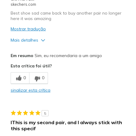
skechers.com
Best shoe sad came back to buy another pair no longer
here it was amazing
Mostrar tradução
Mais detalhes
Prós
Em resumo
Sim, eu recomendaria a um amigo
Attractive Design
Esta crítica foi útil?
Breathe Well
0
0
Comfortable
sinalizar esta crítica
Stylish
Melhores utilizações
5
Casual Wear
IThis is my second pair, and I always stick with
this specif
Travel