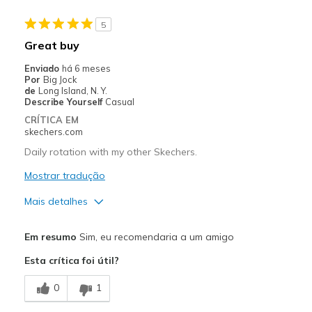
Sizing
Feels true to size
View On Shoes
Shoes are for Wearing
5
Great buy
Enviado
há 6 meses
Por
Big Jock
de
Long Island, N. Y.
Describe Yourself
Casual
CRÍTICA EM
skechers.com
Daily rotation with my other Skechers.
Mostrar tradução
Mais detalhes
Prós
Em resumo
Sim, eu recomendaria a um amigo
Attractive Design
Esta crítica foi útil?
Breathe Well
0
1
Comfortable