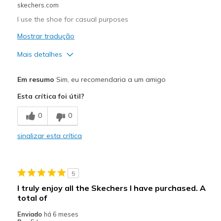
skechers.com
I use the shoe for casual purposes
Mostrar tradução
Mais detalhes
Prós
Em resumo
Sim, eu recomendaria a um amigo
Attractive Design
Esta crítica foi útil?
Breathe Well
0
0
Comfortable
sinalizar esta crítica
Durable
Stylish
5
Contras
I truly enjoy all the Skechers I have purchased. A
total of
I don't have any Cons
Enviado
há 6 meses
Melhores utilizações