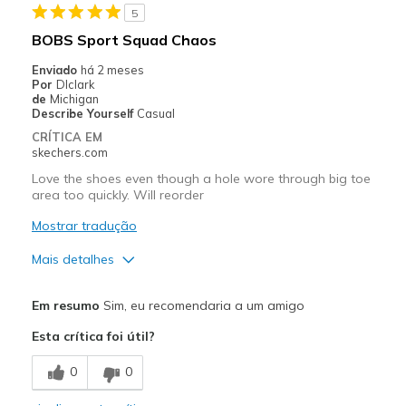
5
BOBS Sport Squad Chaos
Enviado
há 2 meses
Por
Dlclark
de
Michigan
Describe Yourself
Casual
CRÍTICA EM
skechers.com
Love the shoes even though a hole wore through big toe
area too quickly. Will reorder
Mostrar tradução
Mais detalhes
Prós
Em resumo
Sim, eu recomendaria a um amigo
Attractive Design
Esta crítica foi útil?
Comfortable
0
0
Stylish