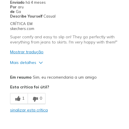
Enviado
há 4 meses
Width
Feels true to width
Por
aru
de
Ga
Sizing
Feels true to size
Describe Yourself
Casual
View On Shoes
I'm Really Into Shoes
CRÍTICA EM
skechers.com
Super comfy and easy to slip on! They go perfectly with
everything from jeans to skirts. I'm very happy with them!"
Mostrar tradução
Mais detalhes
Prós
Em resumo
Sim, eu recomendaria a um amigo
Comfortable
Esta crítica foi útil?
Contras
1
0
Wear Out Quickly
sinalizar esta crítica
Melhores utilizações
Casual Wear