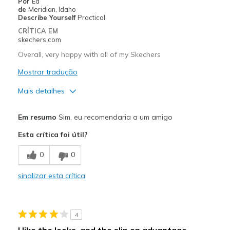
Por
Ed
de
Meridian, Idaho
Casual Wear
Describe Yourself
Practical
CRÍTICA EM
Going Out
skechers.com
Special Occasions
Overall, very happy with all of my Skechers
Mostrar tradução
Travel
Mais detalhes
Width
Feels true to width
Sizing
Feels true to size
Prós
Em resumo
Sim, eu recomendaria a um amigo
View On Shoes
Shoes are for Wearing
Breathe Well
Esta crítica foi útil?
Comfortable
0
0
Contras
sinalizar esta crítica
Wear Out Quickly
Melhores utilizações
4
Casual Wear
I like the looks, and the slip on advantage.