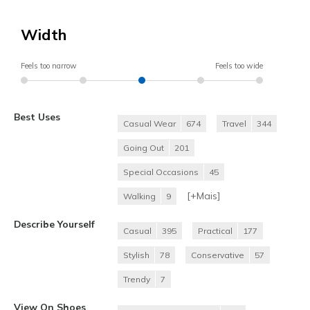
Width
Feels too narrow
Feels too wide
Best Uses
Casual Wear
674
Travel
344
Going Out
201
Special Occasions
45
[+
Mais
]
Walking
9
Describe Yourself
Casual
395
Practical
177
Stylish
78
Conservative
57
Trendy
7
View On Shoes