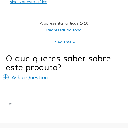
sinalizar esta crítica
Melhores utilizações
Casual Wear
A apresentar críticas
1-10
Going Out
Regressar ao topo
Travel
Seguinte
»
Width
Feels true to width
O que queres saber sobre
Sizing
Feels true to size
este produto?
View On Shoes
Shoes are for Wearing
Ask a Question