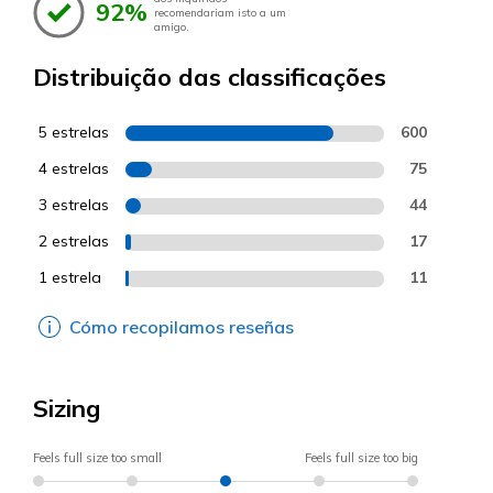
92%
recomendariam isto a um
amigo.
Distribuição das classificações
5 estrelas
600
4 estrelas
75
3 estrelas
44
2 estrelas
17
1 estrela
11
Cómo recopilamos reseñas
Sizing
Feels full size too small
Feels full size too big