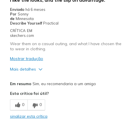
Width
Feels true to width
Enviado
há 6 meses
Sizing
Feels true to size
Por
Sonny
de
Minnesota
View On Shoes
Shoes are for Wearing
Describe Yourself
Practical
CRÍTICA EM
skechers.com
Wear them on a casual outing, and what I have chosen the
to wear in clothing.
Mostrar tradução
Mais detalhes
Prós
Em resumo
Sim, eu recomendaria a um amigo
Stylish
Esta crítica foi útil?
Melhores utilizações
0
0
Casual Wear
sinalizar esta crítica
Width
Feels true to width