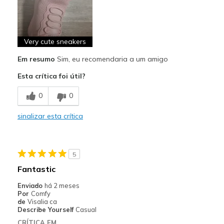
Breathe Well
Comfortable
Very cute sneakers
Melhores utilizações
Casual Wear
Em resumo
Sim, eu recomendaria a um amigo
Esta crítica foi útil?
Width
Feels too narrow
0
0
sinalizar esta crítica
5
Fantastic
Enviado
há 2 meses
Por
Comfy
de
Visalia ca
Describe Yourself
Casual
CRÍTICA EM