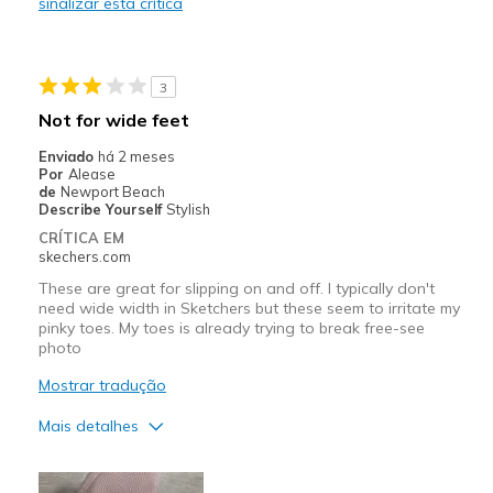
sinalizar esta crítica
Contras
Whole wore through big toe area too quickly
3
Melhores utilizações
Not for wide feet
Casual Wear
Enviado
há 2 meses
Por
Alease
Width
Feels true to width
de
Newport Beach
Describe Yourself
Stylish
Sizing
Feels true to size
CRÍTICA EM
View On Shoes
Shoes are for Wearing
skechers.com
These are great for slipping on and off. I typically don't
need wide width in Sketchers but these seem to irritate my
pinky toes. My toes is already trying to break free-see
photo
Mostrar tradução
Mais detalhes
Prós