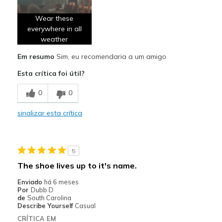
Comfortable
Wear these
Durable
everywhere in all
weather
Melhores utilizações
Casual Wear
Em resumo
Sim, eu recomendaria a um amigo
Esta crítica foi útil?
Width
Feels true to width
Sizing
Feels true to size
0
0
View On Shoes
Shoes are for Wearing
sinalizar esta crítica
5
The shoe lives up to it's name.
Enviado
há 6 meses
Por
Dubb D
de
South Carolina
Describe Yourself
Casual
CRÍTICA EM