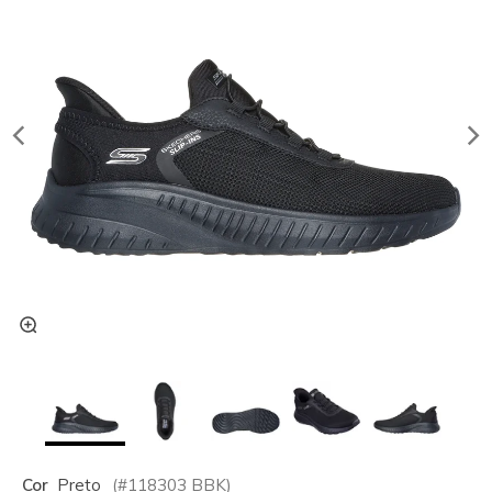
Cor
Preto
(#
118303
BBK
)