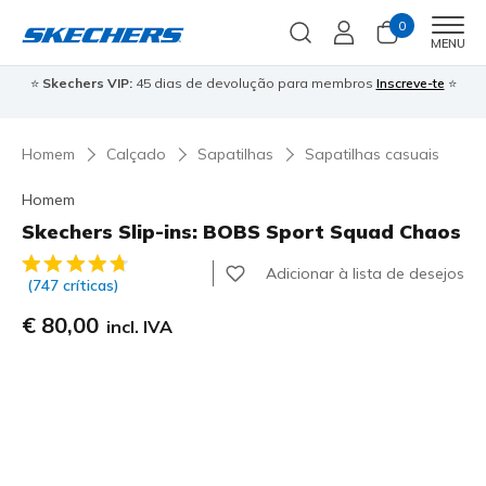
0
Men
MENU
⭐
Skechers VIP:
45 dias de devolução para membros
Inscreve-te
⭐

Homem
Calçado
Sapatilhas
Sapatilhas casuais
Homem
Skechers Slip-ins: BOBS Sport Squad Chaos
4$9 de 5 – Classificação do cliente
Adicionar à lista de desejos
(747 críticas)
€ 80,00
incl. IVA