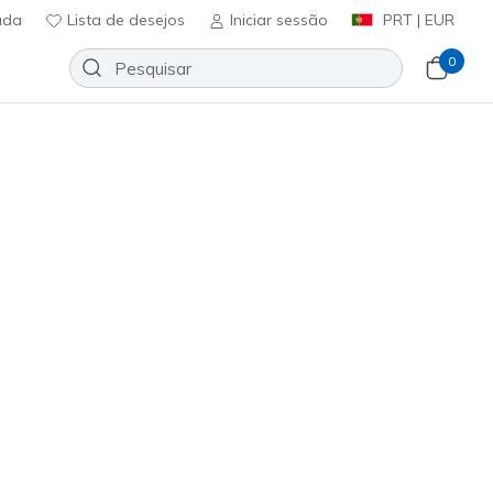
uda
Lista de desejos
Iniciar sessão
PRT | EUR
0
- Lite Work
Adicionar à lista de desejos
1 crítica)
ificação do cliente
ncl. IVA
romoções.