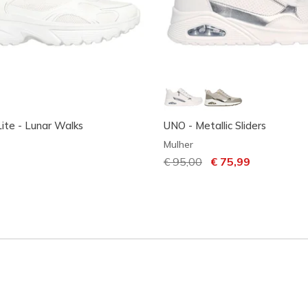
Lite - Lunar Walks
UNO - Metallic Sliders
Mulher
Preço com desconto de
€ 95,00
para
€ 75,99