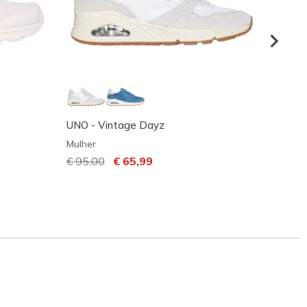
UNO - Vintage Dayz
UNO -
Mulher
Mulher
Preço com desconto de
€ 95,00
para
€ 65,99
Preço
€ 90,