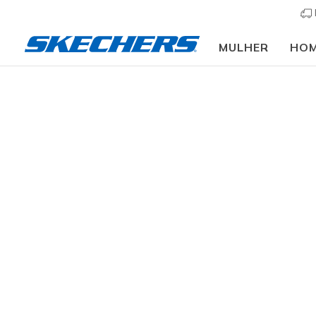
MULHER
HO
Mulher
Calçado
Sapatilhas
Sapatilhas casu