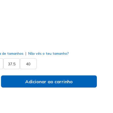
77289
WHT
)
do
a de tamanhos
Não vês o teu tamanho?
37.5
40
Adicionar ao carrinho