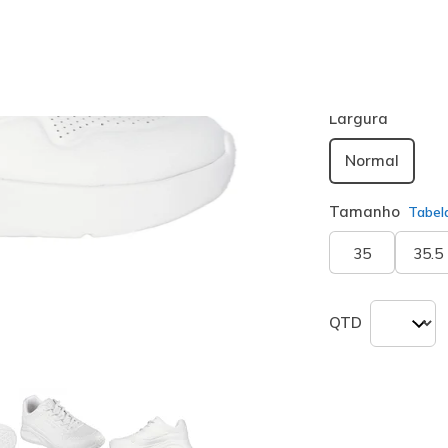
Cor
Branco
(#
1
seleciona
Largura
Normal
Tamanho
Tabel
35
35.5
QTD