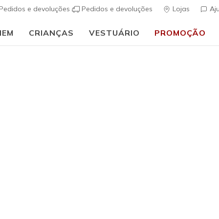
Pedidos e devoluções
Pedidos e devoluções
Lojas
Aj
MEM
CRIANÇAS
VESTUÁRIO
PROMOÇÃO
⭐
Skechers VIP:
45 dias de devolução para membros
Inscreve-te
⭐
ais
Mulher
UNO Lite 
(
4$3 de 5 – Class
€ 70,00
i
Excluído de p