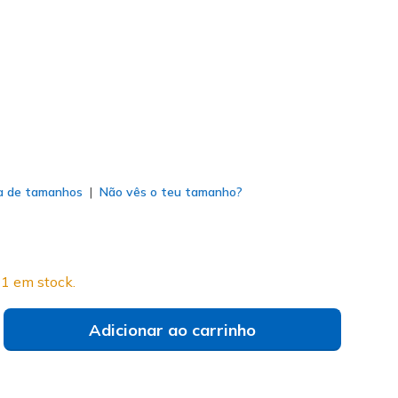
1492
TPE
)
do
a de tamanhos
Não vês o teu tamanho?
1 em stock.
Adicionar ao carrinho