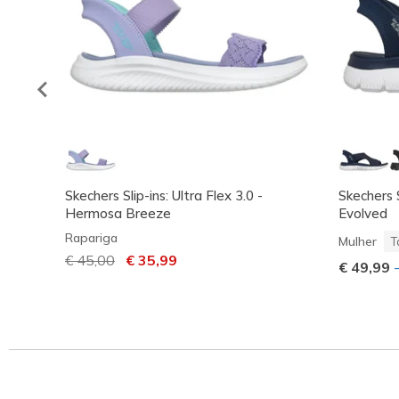
Skechers Slip-ins: Ultra Flex 3.0 -
Skechers 
Hermosa Breeze
Evolved
Rapariga
Mulher
T
Preço com desconto de
€ 45,00
para
€ 35,99
€ 49,99