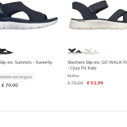
Slip-ins: Summits - Sweetly
Skechers Slip-ins: GO WALK F
- Cozy Fit Kaia
Mulher
ambém em largura
Preço com desconto de
€ 75,00
para
€ 51,99
-
€ 70,00