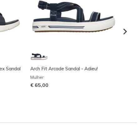
lex Sandal
Arch Fit Arcade Sandal - Adieu!
Skeche
True D
Mulher
Mulher
€ 65,00
Preço
€ 80,