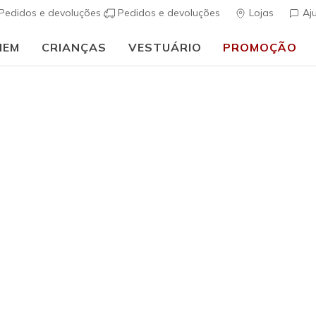
Pedidos e devoluções
Pedidos e devoluções
Lojas
Aj
MEM
CRIANÇAS
VESTUÁRIO
PROMOÇÃO
⭐
Skechers VIP:
45 dias de devolução para membros
Inscreve-te
⭐
Mulher
Skechers 
Liliana
s
3$3 de 5 – Class
Preço co
€ 70,00
p