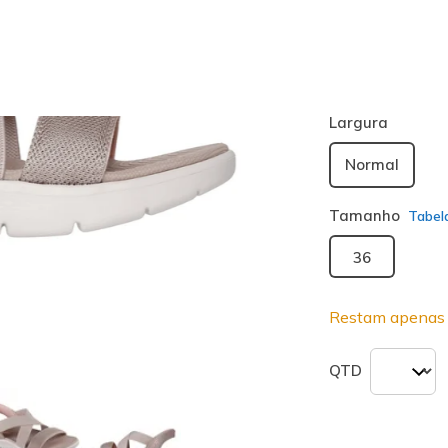
Cor
Taupe
(#
14
seleciona
Largura
Normal
Tamanho
Tabel
36
Restam apenas 
QTD