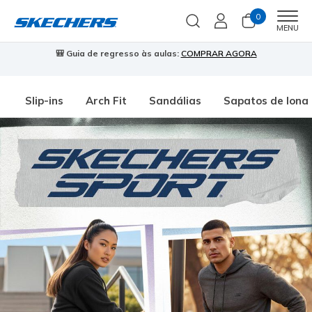
0
Men
MENU
🎒 Guia de regresso às aulas:
COMPRAR AGORA
⭐
Slip-ins
Arch Fit
Sandálias
Sapatos de lona