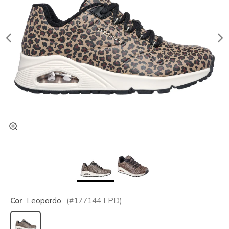
Cor
Leopardo
(#
177144
LPD
)