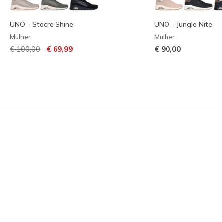
UNO - Stacre Shine
UNO - Jungle Nite
Mulher
Mulher
Preço com desconto de
para
€ 100,00
€ 69,99
€ 90,00