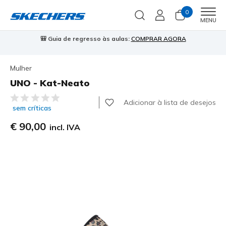
0
Men
MENU
🎒 Guia de regresso às aulas:
COMPRAR AGORA
⭐
Mulher
UNO - Kat-Neato
4$2 de 5 – Classificação do cliente
Adicionar à lista de desejos
sem críticas
€ 90,00
incl. IVA