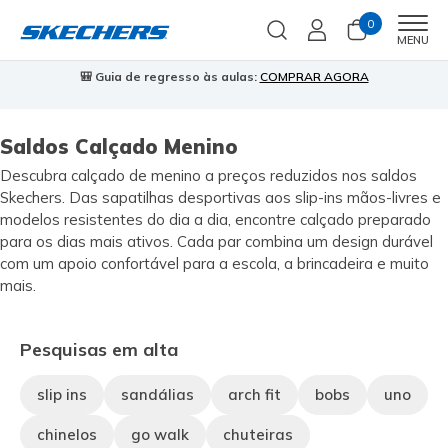
0
Men
MENU
🎒 Guia de regresso às aulas:
COMPRAR AGORA
⭐
Saldos Calçado Menino
Descubra calçado de menino a preços reduzidos nos saldos
Skechers. Das sapatilhas desportivas aos slip-ins mãos-livres e
modelos resistentes do dia a dia, encontre calçado preparado
para os dias mais ativos. Cada par combina um design durável
com um apoio confortável para a escola, a brincadeira e muito
mais.
Pesquisas em alta
slip ins
sandálias
arch fit
bobs
uno
chinelos
go walk
chuteiras