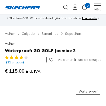
0
Men
MENU
⭐
Skechers VIP:
45 dias de devolução para membros
Inscreve-te
⭐

Mulher
Calçado
Sapatilhas
Sapatilhas
Mulher
Waterproof: GO GOLF Jasmine 2
4$5 de 5 – Classificação do cliente
Adicionar à lista de desejos
(11 críticas)
€ 115,00
incl. IVA
Waterproof