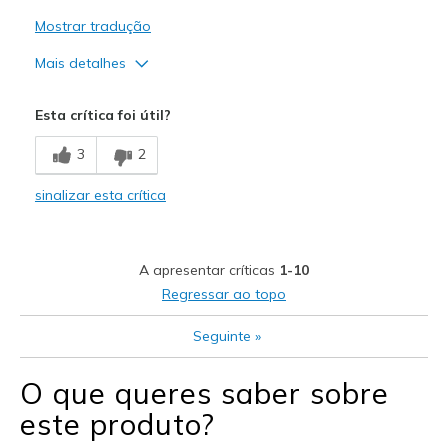
Mostrar tradução
Mais detalhes
Prós
Esta crítica foi útil?
Attractive Design
3
2
Breathe Well
sinalizar esta crítica
Comfortable
Durable
A apresentar críticas
1-10
Stylish
Regressar ao topo
Melhores utilizações
Seguinte
»
Golf
O que queres saber sobre
Width
Feels true to width
este produto?
Sizing
Feels true to size
View On Shoes
Shoes are for Wearing