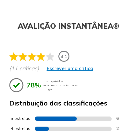
AVALIÇÃO INSTANTÂNEA®
4.1
(11 críticas)
Escrever uma crítica
dos inquiridos
78%
recomendariam isto a um
amigo.
Distribuição das classificações
5 estrelas
6
4 estrelas
2