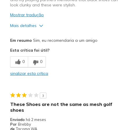
look clunky and these were stylish.
Mostrar tradução
Mais detalhes
Prós
Em resumo
Sim, eu recomendaria a um amigo
Attractive Design
Esta crítica foi útil?
Comfortable
0
0
Sizing
Feels true to size
sinalizar esta crítica
View On Shoes
Shoes are for Wearing
3
These Shoes are not the same as mesh golf
shoes
Enviado
há 2 meses
Por
Brebby
de
Tacoma WA