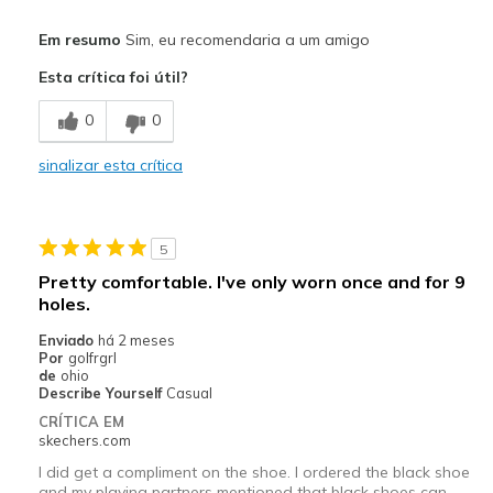
Prós
Em resumo
Sim, eu recomendaria a um amigo
Attractive Design
Esta crítica foi útil?
Comfortable
0
0
Durable
sinalizar esta crítica
Width
Feels true to width
Sizing
Feels true to size
5
Pretty comfortable. I've only worn once and for 9
holes.
Enviado
há 2 meses
Por
golfrgrl
de
ohio
Describe Yourself
Casual
CRÍTICA EM
skechers.com
I did get a compliment on the shoe. I ordered the black shoe
and my playing partners mentioned that black shoes can