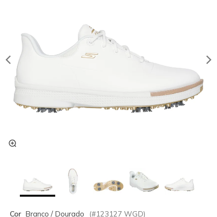
Cor
Branco / Dourado
(#
123127
WGD
)