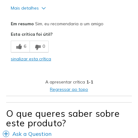
Mais detalhes
Prós
Em resumo
Sim, eu recomendaria a um amigo
Attractive Design
Esta crítica foi útil?
Comfortable
6
0
Stylish
sinalizar esta crítica
Melhores utilizações
Casual Wear
A apresentar crítica
1-1
Width
Feels true to width
Regressar ao topo
Sizing
Feels true to size
View On Shoes
Shoes are for Wearing
O que queres saber sobre
este produto?
Ask a Question