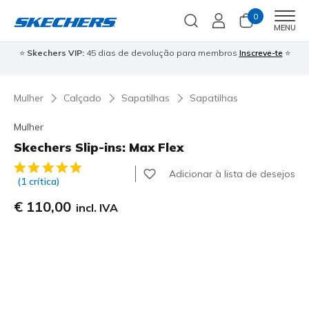
0
Men
MENU
⭐
Skechers VIP:
45 dias de devolução para membros
Inscreve-te
⭐

Mulher
Calçado
Sapatilhas
Sapatilhas
Mulher
Skechers Slip-ins: Max Flex
5 de 5 – Classificação do cliente
Adicionar à lista de desejos
(1 crítica)
€ 110,00
incl. IVA