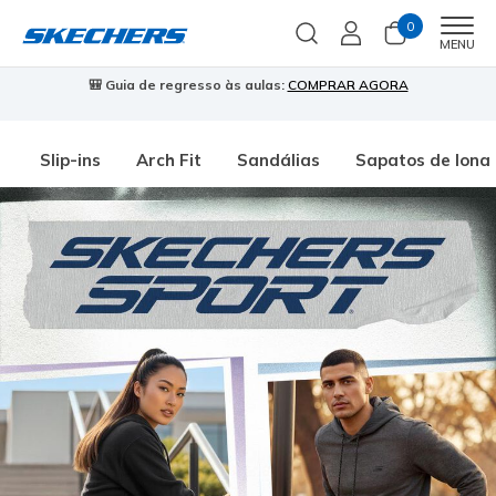
0
Men
MENU
🎒 Guia de regresso às aulas:
COMPRAR AGORA
⭐
Slip-ins
Arch Fit
Sandálias
Sapatos de lona