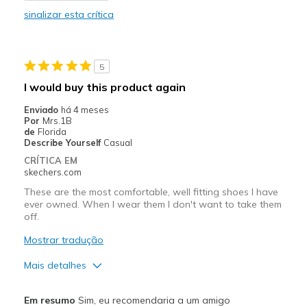
Melhores utilizações
sinalizar esta crítica
Casual Wear
Travel
5
Width
Feels true to width
I would buy this product again
Sizing
Feels true to size
Enviado
há 4 meses
Por
Mrs.1B
de
Florida
Describe Yourself
Casual
CRÍTICA EM
skechers.com
These are the most comfortable, well fitting shoes I have
ever owned. When I wear them I don't want to take them
off.
Mostrar tradução
Mais detalhes
Prós
Em resumo
Sim, eu recomendaria a um amigo