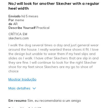
No,I will look for another Skecher with a regular
heel width
Enviado
há 5 meses
Por
meme
de
AR
Describe Yourself
Practical
CRÍTICA EM
skechers.com
I walk the dog several times a day and just general wear
around the house. I really wanted these shoes it fit. I love
the design but unable to wear them if my heel slips and
slides as I walk. I have other Skechers that are slip in and
they are fine. I will continue to look for the right Skecher
shoe for my feet since Skechers are my go to shoe of
choice
Mostrar tradução
Mais detalhes
Prós
Em resumo
Sim, eu recomendaria a um amigo
Attractive Design