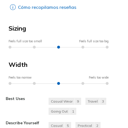
Cómo recopilamos reseñas
Sizing
Feels full size too small
Feels full size too big
Width
Feels too narrow
Feels too wide
Best Uses
Casual Wear
9
Travel
3
Going Out
1
Describe Yourself
Casual
5
Practical
2