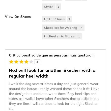
Stylish
1
View On Shoes
I'm Into Shoes
4
Shoes are for Wearing
4
I'm Really Into Shoes
1
Crítica positiva de que as pessoas mais gostaram
4
No,I will look for another Skecher with a
regular heel width
I walk the dog several times a day and just general wear
around the house. I really wanted these shoes it fit. I love
the design but unable to wear them if my heel slips and
slides as I walk. I have other Skechers that are slip in and
they are fine. I will continue to look for the right Skecher
s
...