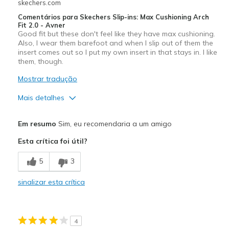
skechers.com
Comentários para Skechers Slip-ins: Max Cushioning Arch
Fit 2.0 - Avner
Good fit but these don't feel like they have max cushioning.
Also, I wear them barefoot and when I slip out of them the
insert comes out so I put my own insert in that stays in. I like
them, though.
Mostrar tradução
Mais detalhes
Prós
Em resumo
Sim, eu recomendaria a um amigo
Attractive Design
Esta crítica foi útil?
Melhores utilizações
5
3
Casual Wear
sinalizar esta crítica
Width
Feels true to width
Sizing
Feels true to size
View On Shoes
I'm Really Into Shoes
4