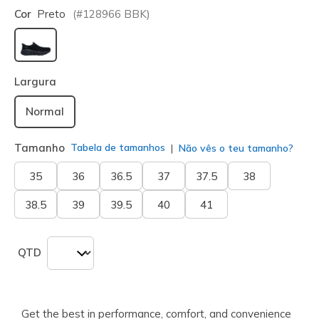
Cor
Preto
(#
128966
BBK
)
selecionado
Largura
Normal
Tamanho
Tabela de tamanhos
Não vês o teu tamanho?
35
36
36.5
37
37.5
38
38.5
39
39.5
40
41
QTD
Get the best in performance, comfort, and convenience