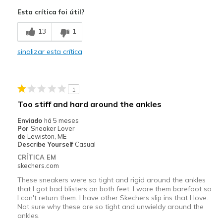
Attractive Design
Esta crítica foi útil?
Breathe Well
13
1
Comfortable
sinalizar esta crítica
Durable
Stylish
1
Contras
Too stiff and hard around the ankles
None
Enviado
há 5 meses
Por
Sneaker Lover
Melhores utilizações
de
Lewiston, ME
Describe Yourself
Casual
Casual Wear
CRÍTICA EM
skechers.com
Width
Feels true to width
These sneakers were so tight and rigid around the ankles
Sizing
Feels true to size
that I got bad blisters on both feet. I wore them barefoot so
View On Shoes
I'm Into Shoes
I can't return them. I have other Skechers slip ins that I love.
Not sure why these are so tight and unwieldy around the
ankles.