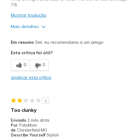
79).
Mostrar tradução
Mais detalhes
Prós
Em resumo
Sim, eu recomendaria a um amigo
Attractive Design
Esta crítica foi útil?
Comfortable
0
0
Melhores utilizações
sinalizar esta crítica
Casual Wear
Width
Feels true to width
2
Sizing
Feels true to size
Too clunky
View On Shoes
Shoes are for Wearing
Enviado
1 mês atrás
Por
PatsMom
de
Chesterfield MO
Describe Yourself
Stylish