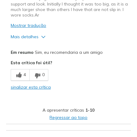
support and look. Initially I thought it was too big, as it is a
much larger shoe than others I have that are not slip in. I
wore socks.Ar
Mostrar tradução
Mais detalhes
Prós
Em resumo
Sim, eu recomendaria a um amigo
Attractive Design
Esta crítica foi útil?
Breathe Well
4
0
Comfortable
sinalizar esta crítica
Durable
Stylish
A apresentar críticas
1-10
Melhores utilizações
Regressar ao topo
Casual Wear