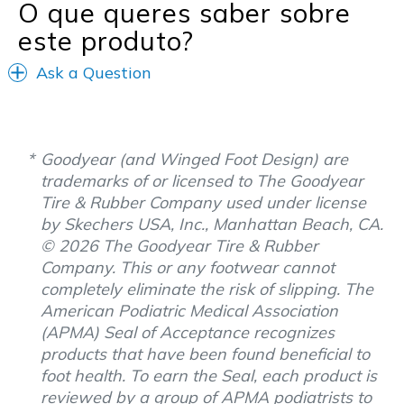
Travel
O que queres saber sobre
este produto?
Width
Feels true to width
Sizing
Feels true to size
Ask a Question
View On Shoes
I'm Into Shoes
Goodyear (and Winged Foot Design) are
trademarks of or licensed to The Goodyear
Tire & Rubber Company used under license
by Skechers USA, Inc., Manhattan Beach, CA.
© 2026 The Goodyear Tire & Rubber
Company. This or any footwear cannot
completely eliminate the risk of slipping. The
American Podiatric Medical Association
(APMA) Seal of Acceptance recognizes
products that have been found beneficial to
foot health. To earn the Seal, each product is
reviewed by a group of APMA podiatrists to