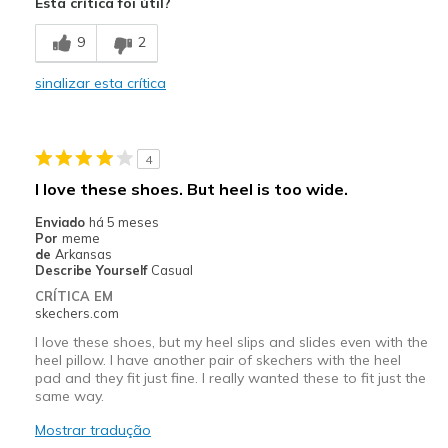
Esta crítica foi útil?
Breathe Well
9
2
Comfortable
sinalizar esta crítica
Durable
Stylish
4
Melhores utilizações
I love these shoes. But heel is too wide.
Casual Wear
Enviado
há 5 meses
Por
meme
Width
Feels too wide
de
Arkansas
Describe Yourself
Casual
Sizing
Feels true to size
CRÍTICA EM
View On Shoes
Shoes are for Wearing
skechers.com
I love these shoes, but my heel slips and slides even with the
heel pillow. I have another pair of skechers with the heel
pad and they fit just fine. I really wanted these to fit just the
same way.
Mostrar tradução