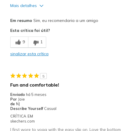
Mais detalhes
Prós
Em resumo
Sim, eu recomendaria a um amigo
Attractive Design
Esta crítica foi útil?
Breathe Well
9
1
Comfortable
sinalizar esta crítica
Durable
Stylish
5
Melhores utilizações
Fun and comfortable!
Casual Wear
Enviado
há 5 meses
Por
Joie
Width
Feels too wide
de
NJ
Describe Yourself
Casual
Sizing
Feels true to size
CRÍTICA EM
View On Shoes
Shoes are for Wearing
skechers.com
I first wore to yoga with the easy slip on. Love the bottom