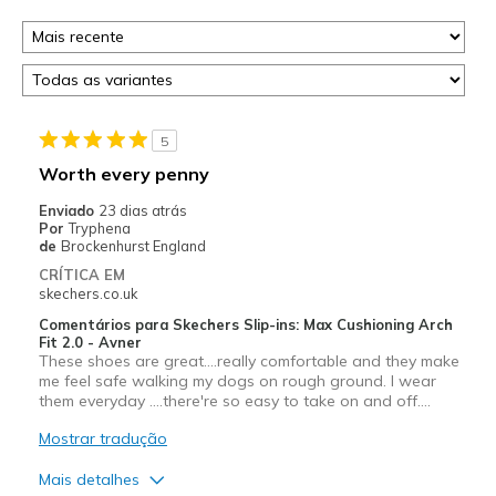
5
Worth every penny
Enviado
23 dias atrás
Por
Tryphena
de
Brockenhurst England
CRÍTICA EM
skechers.co.uk
Comentários para Skechers Slip-ins: Max Cushioning Arch
Fit 2.0 - Avner
These shoes are great….really comfortable and they make
me feel safe walking my dogs on rough ground. I wear
them everyday ….there're so easy to take on and off….
Mostrar tradução
Mais detalhes