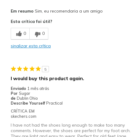
Prós
Em resumo
Sim, eu recomendaria a um amigo
Comfortable
Esta crítica foi útil?
Durable
0
0
Melhores utilizações
sinalizar esta crítica
Casual Wear
Going Out
5
Travel
I would buy this product again.
Width
Feels true to width
Enviado
1 mês atrás
Por
Sugar
Sizing
Feels true to size
de
Dublin Ohio
View On Shoes
I'm Into Shoes
Describe Yourself
Practical
CRÍTICA EM
skechers.com
I have not had the shoes long enough to make too many
comments. However, the shoes are perfect for my foot arch.
They are light and easy to wear. Perfect for old feet (age