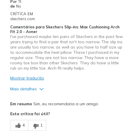
Por
Tt
de
No
CRÍTICA EM
skechers.com
Comentários para Skechers Slip-ins: Max Cushioning Arch
Fit 2.0 - Avner
I've purchased maybe ten pairs of Skechers in the past few
years trying to find a pair that isn't too narrow. The slip ins
are usually too narrow, as well as you have to half size up
to accommodate the heel pillow. These I purchased in my
regular size. They are not too narrow. They have a more
roomy toe box than other Skechers. They do have a little
rub on my little toe. Arch fit really helps.
Mostrar tradução
Mais detalhes
Prós
Em resumo
Sim, eu recomendaria a um amigo
Attractive Design
Esta crítica foi útil?
Comfortable
4
1