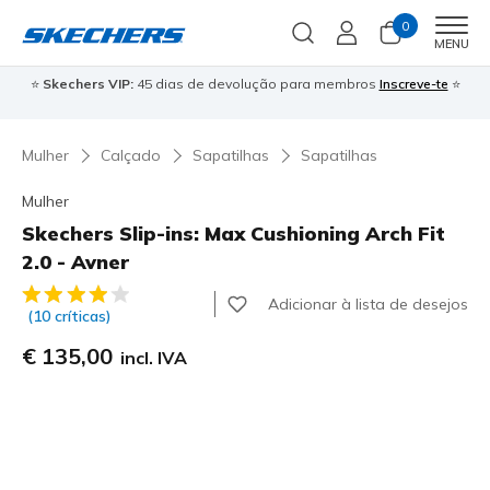
0
Men
MENU
⭐
Skechers VIP:
45 dias de devolução para membros
Inscreve-te
⭐

Mulher
Calçado
Sapatilhas
Sapatilhas
Mulher
Skechers Slip-ins: Max Cushioning Arch Fit
2.0 - Avner
4$3 de 5 – Classificação do cliente
Adicionar à lista de desejos
(10 críticas)
€ 135,00
incl. IVA