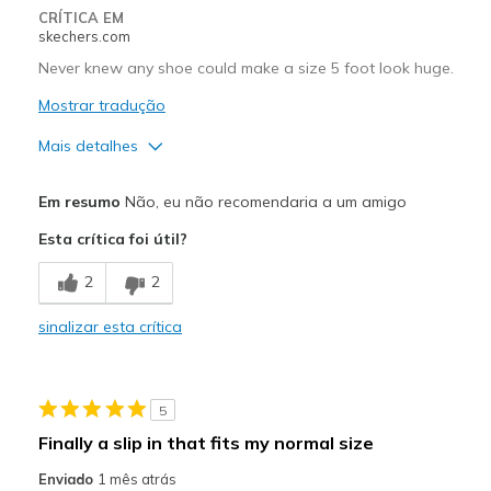
CRÍTICA EM
skechers.com
Never knew any shoe could make a size 5 foot look huge.
Mostrar tradução
Mais detalhes
Prós
Em resumo
Não, eu não recomendaria a um amigo
Comfortable
Esta crítica foi útil?
Contras
2
2
NOT Stylish
sinalizar esta crítica
Width
Feels true to width
Sizing
Feels true to size
View On Shoes
I'm Into Shoes
5
Finally a slip in that fits my normal size
Enviado
1 mês atrás